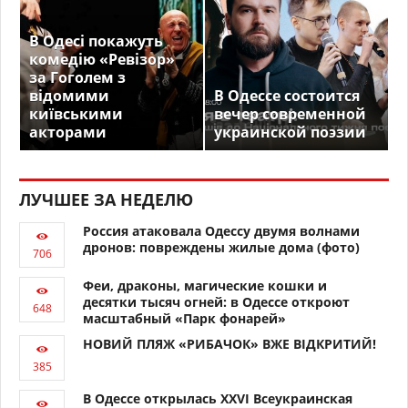
В Одесі покажуть
комедію «Ревізор»
за Гоголем з
відомими
В Одессе состоится
київськими
вечер современной
акторами
украинской поэзии
ЛУЧШЕЕ ЗА НЕДЕЛЮ
Россия атаковала Одессу двумя волнами
дронов: повреждены жилые дома (фото)
Феи, драконы, магические кошки и
десятки тысяч огней: в Одессе откроют
масштабный «Парк фонарей»
НОВИЙ ПЛЯЖ «РИБАЧОК» ВЖЕ ВІДКРИТИЙ!
В Одессе открылась XXVI Всеукраинская