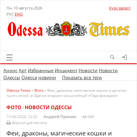
Пн, 10 августа 2026
Курс валют
РУС
ENG
Анонс
Арт
Избранные
Инцидент
Новости
Новости
Одессы
Одесса
новини
Показать все теги
Odessa Times
»
Фото
» Феи, драконы, магические кошки и десятки
тысяч огней: в Одессе откроют масштабный «Парк фонарей»
ФОТО
НОВОСТИ ОДЕССЫ
/
10-06-2026, 22:32
Андрей Пронин
648
Версия для печати
Феи, драконы, магические кошки и