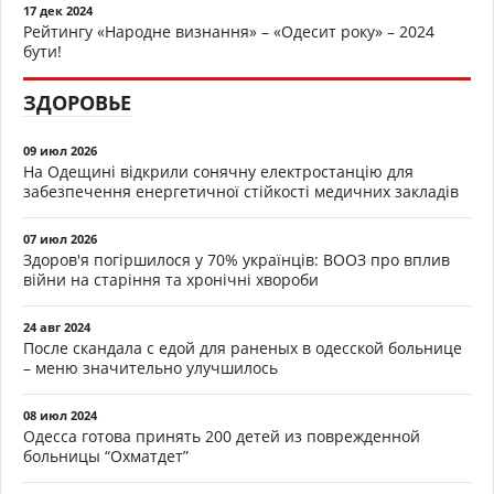
17 дек 2024
Рейтингу «Народне визнання» – «Одесит року» – 2024
бути!
ЗДОРОВЬЕ
09 июл 2026
На Одещині відкрили сонячну електростанцію для
забезпечення енергетичної стійкості медичних закладів
07 июл 2026
Здоров'я погіршилося у 70% українців: ВООЗ про вплив
війни на старіння та хронічні хвороби
24 авг 2024
После скандала с едой для раненых в одесской больнице
– меню значительно улучшилось
08 июл 2024
Одесса готова принять 200 детей из поврежденной
больницы “Охматдет”