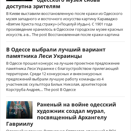
доступна зрителям
В Киеве выставили восстановленную после кражи из Одесского
музея западного и восточного искусства картину Караваджо
«Взятие Христа под стражу» («Поцелуй Иуды»). С 1901 года
произведение хранилось в Одесском городском музее красных
искусств, а в... The post Восстановленная после кражи картина
В Одессе выбрали лучший вариант
памятника Леси Украинцы
В Одессе прошел конкурс на лучшее проектное предложение
памятника Леси Украинке с благоустройством прилегающей
территории. Среди 12 конкурсных и внеконкурсных
предложений выбрали лучшую работу команды из 4
участников: скульптора Билык Николая, архитекторов
Корструба Андрея,... The post В Одессе
Раненый на войне одесский
16-01-2026,
художник создал мурал,
11:42
посвященный Архангелу
Гавриилу