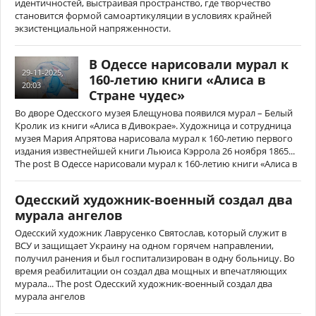
идентичностей, выстраивая пространство, где творчество
становится формой самоартикуляции в условиях крайней
экзистенциальной напряженности.
В Одессе нарисовали мурал к
29-11-2025,
160-летию книги «Алиса в
20:03
Стране чудес»
Во дворе Одесского музея Блещунова появился мурал – Белый
Кролик из книги «Алиса в Дивокрае». Художница и сотрудница
музея Мария Апрятова нарисовала мурал к 160-летию первого
издания известнейшей книги Льюиса Кэррола 26 ноября 1865...
The post В Одессе нарисовали мурал к 160-летию книги «Алиса в
Одесский художник-военный создал два
мурала ангелов
Одесский художник Лаврусенко Святослав, который служит в
ВСУ и защищает Украину на одном горячем направлении,
получил ранения и был госпитализирован в одну больницу. Во
время реабилитации он создал два мощных и впечатляющих
мурала... The post Одесский художник-военный создал два
мурала ангелов