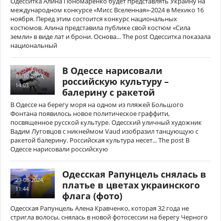
Одесситка Алина Пономаренко будет представлять Украину на
международном конкурсе «Мисс Вселенная»-2024 в Мехико 16
ноября. Перед этим состоится конкурс национальных
костюмов. Алина представила публике свой костюм «Сила
земли» в виде лат и брони. Основа... The post Одесситка показала
национальный
В Одессе нарисовали
15-10-2024,
российскую культуру –
14:03
балерину с ракетой
В Одессе на берегу моря на одном из пляжей Большого
Фонтана появилось новое политическое граффити,
посвященное русской культуре. Одесский уличный художник
Вадим Луговцов с никнеймом Vaud изобразил танцующую с
ракетой балерину. Российская культура несет... The post В
Одессе нарисовали российскую
Одесская Рапунцель снялась в
29-08-2024,
платье в цветах украинского
11:44
флага (фото)
Одесская Рапунцель Алена Кравченко, которая 32 года не
стригла волосы, снялась в новой фотосессии на берегу Черного