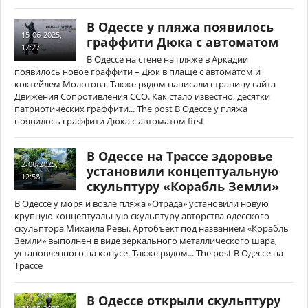
В Одессе у пляжа появилось
15-06-2025,
граффити Дюка с автоматом
12:27
В Одессе на стене на пляже в Аркадии
появилось новое граффити – Дюк в плаще с автоматом и
коктейлем Молотова. Также рядом написали страницу сайта
Движения Сопротивления ССО. Как стало известно, десятки
патриотических граффити... The post В Одессе у пляжа
появилось граффити Дюка с автоматом first
В Одессе на Трассе здоровье
2-06-2025,
установили концептуальную
12:58
скульптуру «Корабль Земли»
В Одессе у моря и возле пляжа «Отрада» установили новую
крупную концептуальную скульптуру авторства одесского
скульптора Михаила Ревы. Артобъект под названием «Корабль
Земли» выполнен в виде зеркального металлического шара,
установленного на конусе. Также рядом... The post В Одессе на
Трассе
В Одессе открыли скульптуру