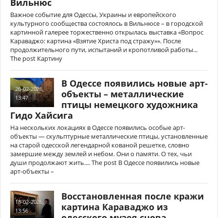
Вильнюс
Важное событие для Одессы, Украины и европейского
культурного сообщества состоялось в Вильнюсе – в городской
картинной галерее торжественно открылась выставка «Вопрос
Караваджо: картина «Взятие Христа под стражу»». После
продолжительного пути, испытаний и кропотливой работы...
The post Картину
В Одессе появились новые арт-
26-02-2026,
объекты – металлические
13:47
птицы немецкого художника
Гидо Хайсига
На нескольких локациях в Одессе появились особые арт-
объекты — скульптурные металлические птицы, установленные
на старой одесской легендарной кованой решетке, словно
замершие между землей и небом. Они о памяти. О тех, чьи
души продолжают жить.... The post В Одессе появились новые
арт-объекты –
Восстановленная после кражи
18-02-2026,
картина Караваджо из
13:56
одесского музея снова