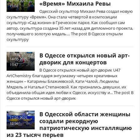
31-05-2025,
«Время» Михаила Ревы
11:02
Одесский скульптор Михаил Рева создал новую
скульптуру «Время». Она стала четвертой в композиции
скульптур «Сад жизни» в Греческом парке. Как сообщил сам
автор, скульптура создана 35 лет назад для дипломного проекта,
получившего золотую медаль.... The post В Одессе открыли
скульптуру
В Одессе открылся новый арт-
14-05-2025,
дворик для концертов
15:47
В Одессе открылся новый арт-дворик U47
ArtChemistry благодаря энтузиазму четырех креативных
женщин – Катарины Блажиевской, Кати Чалой, Людмилы
Мядзель и Натальи Степановой. Как признались девушки, их
объединила общая идея любви к Одессе, искусству и... The post В
Одессе открылся новый арт-дворик
В Одесской области женщины
12-05-2025,
создали рекордную
12:56
патриотическую инсталляцию
из 23 тысяч перьев