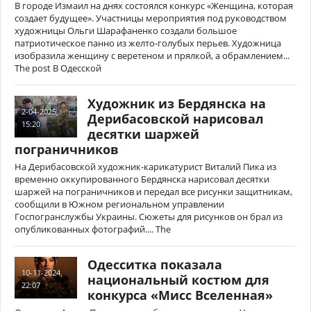
В городе Измаил на днях состоялся конкурс «Женщина, которая
создает будущее». Участницы мероприятия под руководством
художницы Ольги Шарафаненко создали большое
патриотическое панно из желто-голубых перьев. Художница
изобразила женщину с веретеном и прялкой, а обрамлением...
The post В Одесской
Художник из Бердянска на
2-04-2025,
Дерибасовской нарисовал
15:20
десятки шаржей
пограничников
На Дерибасовской художник-карикатурист Виталий Пика из
временно оккупированного Бердянска нарисовал десятки
шаржей на пограничников и передал все рисунки защитникам,
сообщили в Южном региональном управлении
Госпогранслужбы Украины. Сюжеты для рисунков он брал из
опубликованных фотографий.... The
Одесситка показала
10-11-2024,
национальный костюм для
22:07
конкурса «Мисс Вселенная»