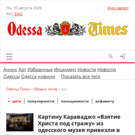
Пн, 10 августа 2026
Курс валют
РУС
ENG
Анонс
Арт
Избранные
Инцидент
Новости
Новости
Одессы
Одесса
новини
Показать все теги
Odessa Times
»
Облако тегов
» Арт
дате
популярности
посещаемости
алфавиту
Картину Караваджо «Взятие
16-06-2026,
Христа под стражу» из
00:16
одесского музея привезли в