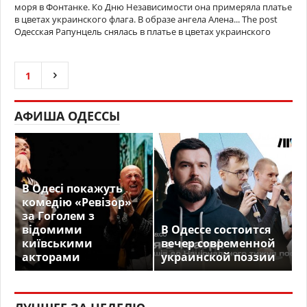
моря в Фонтанке. Ко Дню Независимости она примеряла платье
в цветах украинского флага. В образе ангела Алена... The post
Одесская Рапунцель снялась в платье в цветах украинского
1
АФИША ОДЕССЫ
В Одесі покажуть
комедію «Ревізор»
за Гоголем з
відомими
В Одессе состоится
київськими
вечер современной
акторами
украинской поэзии