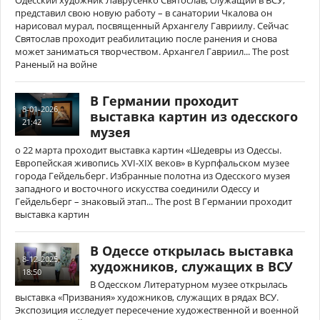
Одесский художник Лаврусенко Святослав, служащий в ВСУ,
представил свою новую работу – в санатории Чкалова он
нарисовал мурал, посвященный Архангелу Гавриилу. Сейчас
Святослав проходит реабилитацию после ранения и снова
может заниматься творчеством. Архангел Гавриил... The post
Раненый на войне
В Германии проходит
8-01-2026,
выставка картин из одесского
21:42
музея
о 22 марта проходит выставка картин «Шедевры из Одессы.
Европейская живопись XVI-XIX веков» в Курпфальском музее
города Гейдельберг. Избранные полотна из Одесского музея
западного и восточного искусства соединили Одессу и
Гейдельберг – знаковый этап... The post В Германии проходит
выставка картин
В Одессе открылась выставка
8-12-2025,
художников, служащих в ВСУ
18:50
В Одесском Литературном музее открылась
выставка «Призвания» художников, служащих в рядах ВСУ.
Экспозиция исследует пересечение художественной и военной