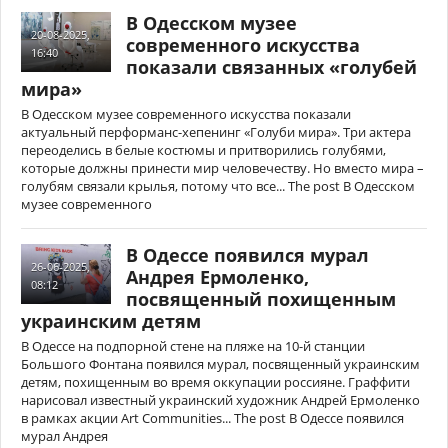
В Одесском музее
20-08-2025,
современного искусства
16:40
показали связанных «голубей
мира»
В Одесском музее современного искусства показали
актуальный перформанс-хепенинг «Голуби мира». Три актера
переоделись в белые костюмы и притворились голубями,
которые должны принести мир человечеству. Но вместо мира –
голубям связали крылья, потому что все... The post В Одесском
музее современного
В Одессе появился мурал
26-06-2025,
Андрея Ермоленко,
08:12
посвященный похищенным
украинским детям
В Одессе на подпорной стене на пляже на 10-й станции
Большого Фонтана появился мурал, посвященный украинским
детям, похищенным во время оккупации россияне. Граффити
нарисовал известный украинский художник Андрей Ермоленко
в рамках акции Art Communities... The post В Одессе появился
мурал Андрея