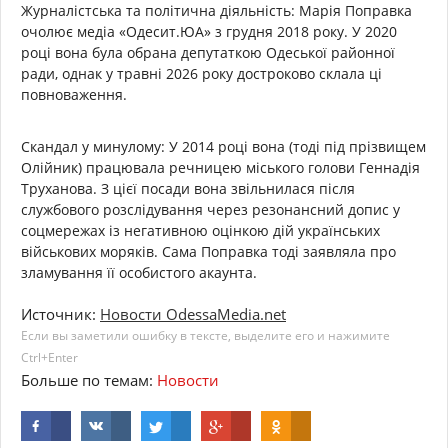
Журналістська та політична діяльність: Марія Поправка
очолює медіа «Одесит.ЮА» з грудня 2018 року. У 2020
році вона була обрана депутаткою Одеської районної
ради, однак у травні 2026 року достроково склала ці
повноваження.
Скандал у минулому: У 2014 році вона (тоді під прізвищем
Олійник) працювала речницею міського голови Геннадія
Труханова. З цієї посади вона звільнилася після
службового розслідування через резонансний допис у
соцмережах із негативною оцінкою дій українських
військових моряків. Сама Поправка тоді заявляла про
зламування її особистого акаунта.
Источник:
Новости OdessaMedia.net
Если вы заметили ошибку в тексте, выделите его и нажимите
Ctrl+Enter
Больше по темам:
Новости