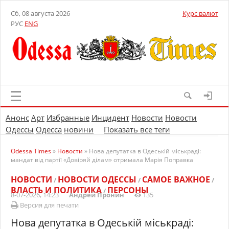
Сб, 08 августа 2026
Курс валют
РУС
ENG
Анонс
Арт
Избранные
Инцидент
Новости
Новости
Одессы
Одесса
новини
Показать все теги
Odessa Times
»
Новости
» Нова депутатка в Одеській міськраді:
мандат від партії «Довіряй ділам» отримала Марія Поправка
НОВОСТИ
НОВОСТИ ОДЕССЫ
САМОЕ ВАЖНОЕ
/
/
/
ВЛАСТЬ И ПОЛИТИКА
ПЕРСОНЫ
/
8-07-2026, 14:23
Андрей Пронин
135
Версия для печати
Нова депутатка в Одеській міськраді: