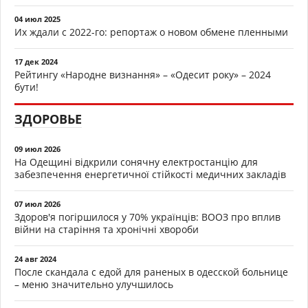
04 июл 2025
Их ждали с 2022-го: репортаж о новом обмене пленными
17 дек 2024
Рейтингу «Народне визнання» – «Одесит року» – 2024
бути!
ЗДОРОВЬЕ
09 июл 2026
На Одещині відкрили сонячну електростанцію для
забезпечення енергетичної стійкості медичних закладів
07 июл 2026
Здоров'я погіршилося у 70% українців: ВООЗ про вплив
війни на старіння та хронічні хвороби
24 авг 2024
После скандала с едой для раненых в одесской больнице
– меню значительно улучшилось