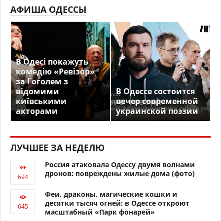
АФИША ОДЕССЫ
В Одесі покажуть
комедію «Ревізор»
за Гоголем з
відомими
В Одессе состоится
київськими
вечер современной
акторами
украинской поэзии
ЛУЧШЕЕ ЗА НЕДЕЛЮ
Россия атаковала Одессу двумя волнами
дронов: повреждены жилые дома (фото)
Феи, драконы, магические кошки и
десятки тысяч огней: в Одессе откроют
масштабный «Парк фонарей»