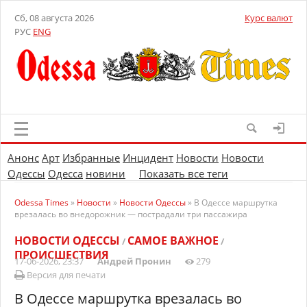
Сб, 08 августа 2026
Курс валют
РУС
ENG
Анонс
Арт
Избранные
Инцидент
Новости
Новости
Одессы
Одесса
новини
Показать все теги
Odessa Times
»
Новости
»
Новости Одессы
» В Одессе маршрутка
врезалась во внедорожник — пострадали три пассажира
НОВОСТИ ОДЕССЫ
САМОЕ ВАЖНОЕ
/
/
ПРОИСШЕСТВИЯ
17-06-2026, 23:37
Андрей Пронин
279
Версия для печати
В Одессе маршрутка врезалась во