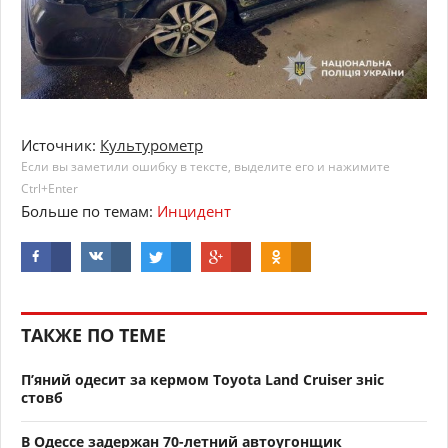
Источник:
Культурометр
Если вы заметили ошибку в тексте, выделите его и нажимите
Ctrl+Enter
Больше по темам:
Инцидент
ТАКЖЕ ПО ТЕМЕ
П’яний одесит за кермом Toyota Land Cruiser зніс
стовб
В Одессе задержан 70-летний автоугонщик