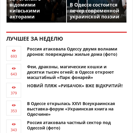
відомими
В Одессе состоится
київськими
вечер современной
акторами
украинской поэзии
ЛУЧШЕЕ ЗА НЕДЕЛЮ
Россия атаковала Одессу двумя волнами
дронов: повреждены жилые дома (фото)
Феи, драконы, магические кошки и
десятки тысяч огней: в Одессе откроют
масштабный «Парк фонарей»
НОВИЙ ПЛЯЖ «РИБАЧОК» ВЖЕ ВІДКРИТИЙ!
В Одессе открылась XXVI Всеукраинская
выставка-форум «Украинская книга на
Одесчине»
Россия атаковала частный сектор под
Одессой (фото)