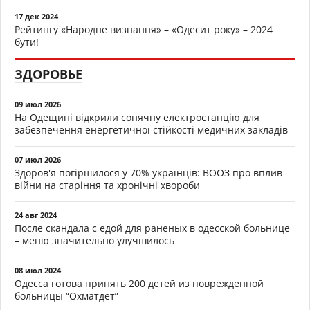
17 дек 2024
Рейтингу «Народне визнання» – «Одесит року» – 2024
бути!
ЗДОРОВЬЕ
09 июл 2026
На Одещині відкрили сонячну електростанцію для
забезпечення енергетичної стійкості медичних закладів
07 июл 2026
Здоров'я погіршилося у 70% українців: ВООЗ про вплив
війни на старіння та хронічні хвороби
24 авг 2024
После скандала с едой для раненых в одесской больнице
– меню значительно улучшилось
08 июл 2024
Одесса готова принять 200 детей из поврежденной
больницы “Охматдет”