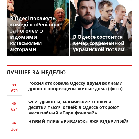
В Одесі покажуть
комедію «Ревізор»
за Гоголем з
відомими
В Одессе состоится
київськими
вечер современной
акторами
украинской поэзии
ЛУЧШЕЕ ЗА НЕДЕЛЮ
Россия атаковала Одессу двумя волнами
дронов: повреждены жилые дома (фото)
Феи, драконы, магические кошки и
десятки тысяч огней: в Одессе откроют
масштабный «Парк фонарей»
НОВИЙ ПЛЯЖ «РИБАЧОК» ВЖЕ ВІДКРИТИЙ!