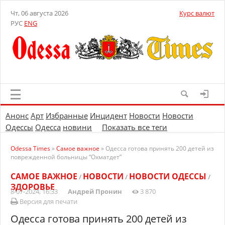
Чт, 06 августа 2026
Курс валют
РУС
ENG
Анонс
Арт
Избранные
Инцидент
Новости
Новости
Одессы
Одесса
новини
Показать все теги
Odessa Times
»
Самое важное
» Одесса готова принять 200 детей из
поврежденной больницы “Охматдет”
САМОЕ ВАЖНОЕ
НОВОСТИ
НОВОСТИ ОДЕССЫ
/
/
/
ЗДОРОВЬЕ
8-07-2024, 16:33
Андрей Пронин
3 870
Версия для печати
Одесса готова принять 200 детей из