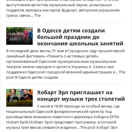
выступления артистов, музыкальный лаунж, розыгрыши
подарков, ярмарка мастеров, фудкорт, авторские украшения,
сумки, свечи,... The
В Одессе детям создали
3-06-2026,
большой праздник до
22:45
окончания школьных занятий
В последний день весны 31 мая в Городском саду прошел яркий
семейный фестиваль «Планета счастливых детей»,
организованный Одесским муниципальным музыкальным
театром имени народного артиста Украины А. Салика при
поддержке Одесской городской военной администрации и... The
post В Одессе детям создали
Хобарт Эрл приглашает на
3-06-2026,
концерт музыки трех столетий
21:55
5 июня в 18:00 приходи на особый вечер, где
Национальный Одесский филармонический оркестр под
руководством всемирно известного дирижера Хобарта ЕРЛА
Hobart Earle (Хобарт Эрл) представит программу, в которой
музыка трех веков сливается в единое... The post Хобарт Эрл