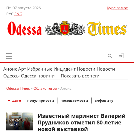
Пт, 07 августа 2026
Курс валют
РУС
ENG
Анонс
Арт
Избранные
Инцидент
Новости
Новости
Одессы
Одесса
новини
Показать все теги
Odessa Times
»
Облако тегов
» Анонс
дате
популярности
посещаемости
алфавиту
Известный маринист Валерий
Сегодня,
Прудников отметил 80-летие
00:28
новой выставкой