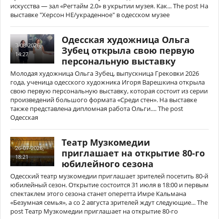
искусства — зал «Регтайм 2.0» в укрытии музея. Как... The post На
выставке "Херсон НЕ/украденное" в одесском музее
Одесская художница Ольга
3-08-2026,
Зубец открыла свою первую
14:27
персональную выставку
Молодая художница Ольга Зубец, выпускница Грековки 2026
года, ученица одесского художника Игоря Варешкина открыла
свою первую персональную выставку, которая состоит из серии
произведений большого формата «Среди стен». На выставке
также представлена ​​дипломная работа Ольги.... The post
Одесская
Театр Музкомедии
26-07-2026,
приглашает на открытие 80-го
18:21
юбилейного сезона
Одесский театр музкомедии приглашает зрителей посетить 80-й
юбилейный сезон. Открытие состоится 31 июля в 18:00 и первым
спектаклем этого сезона станет оперетта Имре Кальмана
«Безумная семья», а со 2 августа зрителей ждут следующие... The
post Театр Музкомедии приглашает на открытие 80-го