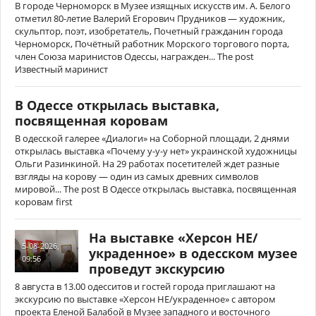
В городе Черноморск в Музее изящных искусств им. А. Белого
отметил 80-летие Валерий Егорович Прудников — художник,
скульптор, поэт, изобретатель, Почетный гражданин города
Черноморск, Почётный работник Морского торгового порта,
член Союза маринистов Одессы, награжден... The post
Известный маринист
В Одессе открылась выставка,
посвященная коровам
В одесской галерее «Диалоги» на Соборной площади, 2 днями
открылась выставка «Почему у-у-у нет» украинской художницы
Ольги Разинкиной. На 29 работах посетителей ждет разные
взгляды на корову — один из самых древних символов
мировой... The post В Одессе открылась выставка, посвященная
коровам first
На выставке «Херсон НЕ/
5-08-2026,
украденное» в одесском музее
09:56
проведут экскурсию
8 августа в 13.00 одесситов и гостей города приглашают на
экскурсию по выставке «Херсон НЕ/украденное» с автором
проекта Еленой Балабой в Музее западного и восточного