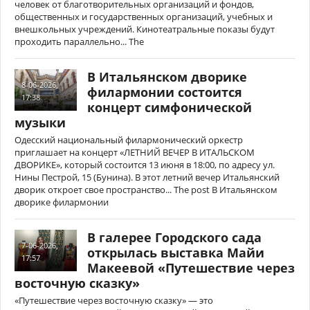
человек от благотворительных организаций и фондов,
общественных и государственных организаций, учебных и
внешкольных учреждений. Кинотеатральные показы будут
проходить параллельно... The
В Итальянском дворике
8-06-2026,
филармонии состоится
17:38
концерт симфонической
музыки
Одесский национальный филармонический оркестр
приглашает на концерт «ЛЕТНИЙ ВЕЧЕР В ИТАЛЬСКОМ
ДВОРИКЕ», который состоится 13 июня в 18:00, по адресу ул.
Нины Пестрой, 15 (Бунина). В этот летний вечер Итальянский
дворик откроет свое пространство... The post В Итальянском
дворике филармонии
В галерее Городского сада
7-06-2026,
открылась выставка Майи
17:57
Макеевой «Путешествие через
восточную сказку»
«Путешествие через восточную сказку» — это