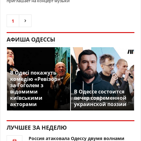
приглашает на концерт музыки
1
АФИША ОДЕССЫ
В Одесі покажуть
комедію «Ревізор»
за Гоголем з
відомими
В Одессе состоится
київськими
вечер современной
акторами
украинской поэзии
ЛУЧШЕЕ ЗА НЕДЕЛЮ
Россия атаковала Одессу двумя волнами