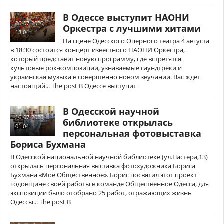
В Одессе выступит НАОНИ
26-07-2026,
Оркестра с лучшими хитами
18:04
На сцене Одесского Оперного театра 4 августа
в 18:30 состоится концерт известного НАОНИ Оркестра,
который представит новую программу, где встретятся
культовые рок-композиции, узнаваемые саундтреки и
украинская музыка в совершенно новом звучании. Вас ждет
настоящий... The post В Одессе выступит
В Одесской научной
16-07-2026,
библиотеке открылась
01:04
персональная фотовыставка
Бориса Бухмана
В Одесской национальной научной библиотеке (ул.Пастера,13)
открылась персональная выставка фотохудожника Бориса
Бухмана «Мое Общественное». Борис посвятил этот проект
годовщине своей работы в команде Общественное Одесса, для
экспозиции было отобрано 25 работ, отражающих жизнь
Одессы... The post В