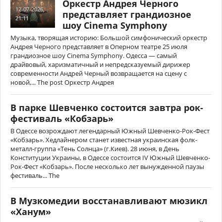
Оркестр Андрея Черного
12-07-2026,
представляет грандиозное
21:11
шоу Cinema Symphony
Музыка, творящая историю: Большой симфонический оркестр
Андрея Черного представляет в Оперном театре 25 июля
грандиозное шоу Cinema Symphony. Одесса — самый
драйвовый, харизматичный и непредсказуемый дирижер
современности Андрей Черный возвращается на сцену с
новой,... The post Оркестр Андрея
В парке Шевченко состоится завтра рок-
фестиваль «Кобзарь»
В Одессе возрождают легендарный Южный Шевченко-Рок-Фест
«Кобзарь». Хедлайнером станет известная украинская фолк-
металл-группа «Тень Солнца» (г.Киев). 28 июня, в День
Конституции Украины, в Одессе состоится IV Южный Шевченко-
Рок-Фест «Кобзарь». После несколько лет вынужденной паузы
фестиваль... The
В Музкомедии восстанавливают мюзикл
«Ханум»