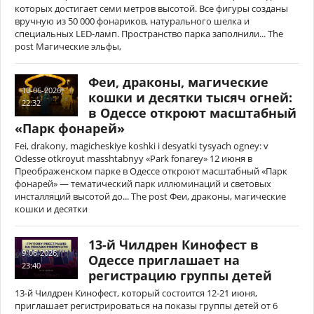
которых достигает семи метров высотой. Все фигуры созданы
вручную из 50 000 фонариков, натурального шелка и
специальных LED-ламп. Пространство парка заполнили... The
post Магические эльфы,
Феи, драконы, магические
10-06-2026,
кошки и десятки тысяч огней:
22:32
в Одессе откроют масштабный
«Парк фонарей»
Fei, drakony, magicheskiye koshki i desyatki tysyach ogney: v
Odesse otkroyut masshtabnyy «Park fonarey» 12 июня в
Преображенском парке в Одессе откроют масштабный «Парк
фонарей» — тематический парк иллюминаций и световых
инсталляций высотой до... The post Феи, драконы, магические
кошки и десятки
13-й Чилдрен Кинофест в
9-06-2026,
Одессе приглашает на
23:40
регистрацию группы детей
13-й Чилдрен Кинофест, который состоится 12-21 июня,
приглашает регистрироваться на показы группы детей от 6