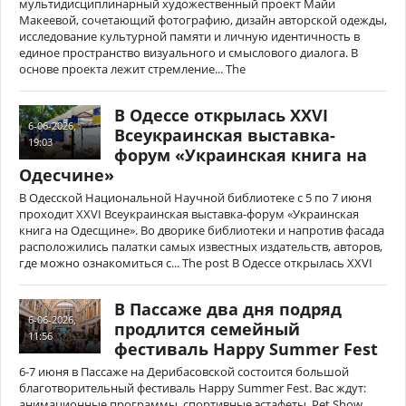
мультидисциплинарный художественный проект Майи
Макеевой, сочетающий фотографию, дизайн авторской одежды,
исследование культурной памяти и личную идентичность в
единое пространство визуального и смыслового диалога. В
основе проекта лежит стремление... The
В Одессе открылась XXVI
6-06-2026,
Всеукраинская выставка-
19:03
форум «Украинская книга на
Одесчине»
В Одесской Национальной Научной библиотеке с 5 по 7 июня
проходит XXVI Всеукраинская выставка-форум «Украинская
книга на Одесщине». Во дворике библиотеки и напротив фасада
расположились палатки самых известных издательств, авторов,
где можно ознакомиться с... The post В Одессе открылась XXVI
В Пассаже два дня подряд
6-06-2026,
продлится семейный
11:56
фестиваль Happy Summer Fest
6-7 июня в Пассаже на Дерибасовской состоится большой
благотворительный фестиваль Happy Summer Fest. Вас ждут:
анимационные программы, спортивные эстафеты, Pet Show,