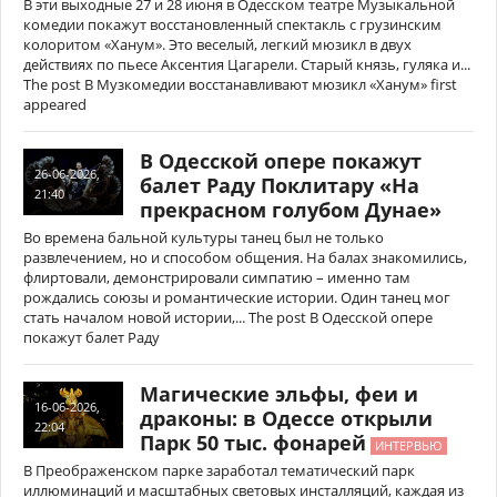
В эти выходные 27 и 28 июня в Одесском театре Музыкальной
комедии покажут восстановленный спектакль с грузинским
колоритом «Ханум». Это веселый, легкий мюзикл в двух
действиях по пьесе Аксентия Цагарели. Старый князь, гуляка и...
The post В Музкомедии восстанавливают мюзикл «Ханум» first
appeared
В Одесской опере покажут
26-06-2026,
балет Раду Поклитару «На
21:40
прекрасном голубом Дунае»
Во времена бальной культуры танец был не только
развлечением, но и способом общения. На балах знакомились,
флиртовали, демонстрировали симпатию – именно там
рождались союзы и романтические истории. Один танец мог
стать началом новой истории,... The post В Одесской опере
покажут балет Раду
Магические эльфы, феи и
16-06-2026,
драконы: в Одессе открыли
22:04
Парк 50 тыс. фонарей
ИНТЕРВЬЮ
В Преображенском парке заработал тематический парк
иллюминаций и масштабных световых инсталляций, каждая из