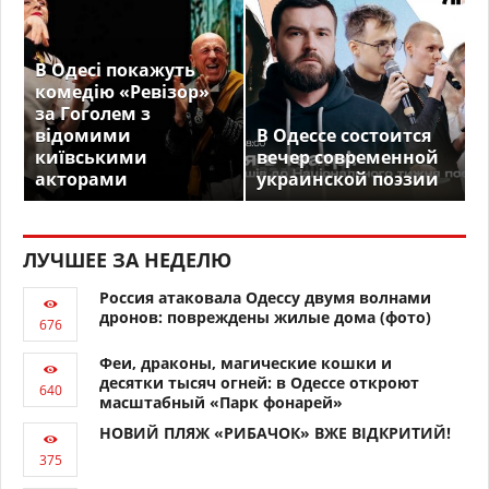
В Одесі покажуть
комедію «Ревізор»
за Гоголем з
відомими
В Одессе состоится
київськими
вечер современной
акторами
украинской поэзии
ЛУЧШЕЕ ЗА НЕДЕЛЮ
Россия атаковала Одессу двумя волнами
дронов: повреждены жилые дома (фото)
Феи, драконы, магические кошки и
десятки тысяч огней: в Одессе откроют
масштабный «Парк фонарей»
НОВИЙ ПЛЯЖ «РИБАЧОК» ВЖЕ ВІДКРИТИЙ!