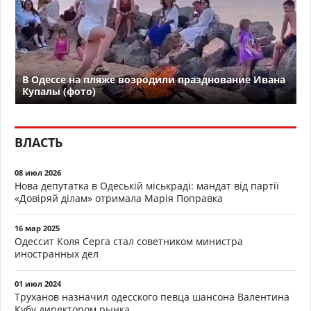
В Одессе на пляже возродили празднование Ивана
Купалы (фото)
ВЛАСТЬ
08 июл 2026
Нова депутатка в Одеській міськраді: мандат від партії
«Довіряй ділам» отримала Марія Поправка
16 мар 2025
Одессит Коля Серга стал советником министра
иностранных дел
01 июл 2024
Труханов назначил одесского певца шансона Валентина
Кубу директором рынка