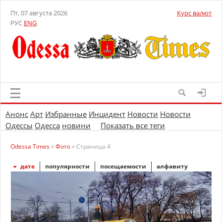
Пт, 07 августа 2026
Курс валют
РУС
ENG
Анонс
Арт
Избранные
Инцидент
Новости
Новости
Одессы
Одесса
новини
Показать все теги
Odessa Times
»
Фото
» Страница 4
дате
популярности
посещаемости
алфавиту