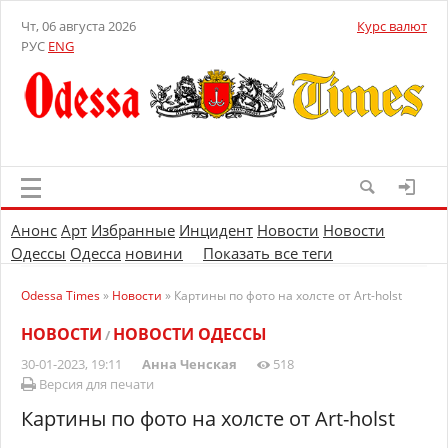
Чт, 06 августа 2026
Курс валют
РУС
ENG
Анонс
Арт
Избранные
Инцидент
Новости
Новости
Одессы
Одесса
новини
Показать все теги
Odessa Times
»
Новости
» Картины по фото на холсте от Art-holst
НОВОСТИ
НОВОСТИ ОДЕССЫ
/
30-01-2023, 19:11
Анна Ченская
518
Версия для печати
Картины по фото на холсте от Art-holst