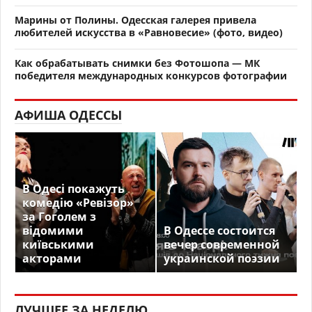
Марины от Полины. Одесская галерея привела
любителей искусства в «Равновесие» (фото, видео)
Как обрабатывать снимки без Фотошопа — МК
победителя международных конкурсов фотографии
АФИША ОДЕССЫ
В Одесі покажуть
комедію «Ревізор»
за Гоголем з
відомими
В Одессе состоится
київськими
вечер современной
акторами
украинской поэзии
ЛУЧШЕЕ ЗА НЕДЕЛЮ