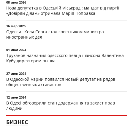
08 июл 2026
Нова депутатка в Одеській міськраді: мандат від партії
«Довіряй ділам» отримала Марія Поправка
16 мар 2025
Одессит Коля Серга стал советником министра
иностранных дел
01 июл 2024
Труханов назначил одесского певца шансона Валентина
Кубу директором рынка
27 июн 2024
В Одесской мэрии появился новый депутат из рядов
общественных активистов
12 июн 2024
В Одесі обговорили стан додержання та захист прав
людини
БИЗНЕС