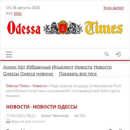
Сб, 08 августа 2026
Курс валют
РУС
ENG
Анонс
Арт
Избранные
Инцидент
Новости
Новости
Одессы
Одесса
новини
Показать все теги
Odessa Times
»
Новости
» Рада Церков засуджує зловживання Росії
релігійними почуттями в агресивній і несправедливій війні проти
України
НОВОСТИ
НОВОСТИ ОДЕССЫ
/
13-04-2023, 08:22
Анна Ченская
506
Версия для печати