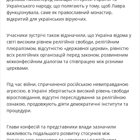
Українського народу, що полягають у тому, щоб Лавра
функціонувала, саме як православний монастир,
відкритий для українських віруючих.
Учасники зустрічі також відзначили, що Україна відома у
світі високим рівнем релігійної свободи, релігійним
плюралізмом, відсутністю «державної церкви», рівністю
всіх релігійних організацій перед законом, розвиненим
міжконфесійним діалогом та співпрацею між різними
церквами.
Під час війни, спричиненої російською невиправданою
агресією, в Україні зберігається високий рівень свободи
віросповідання, відсутні переслідування за релігійною
ознакою, продовжують діяти демократичні інститути та
процедури.
Глави конфесій та представники влади зазначили
важливость подальшого розвитку стосунків між
Українською державою та церквами і релігійними