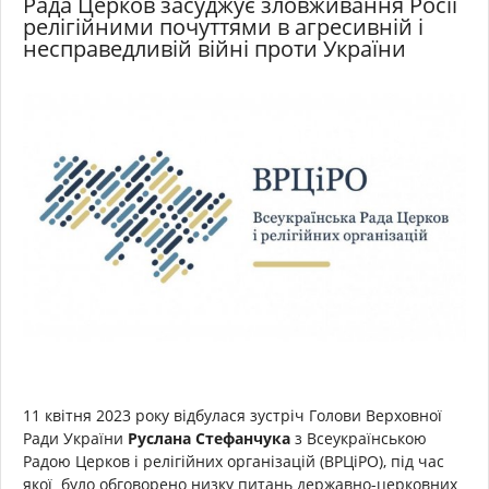
Рада Церков засуджує зловживання Росії
релігійними почуттями в агресивній і
несправедливій війні проти України
11 квітня 2023 року відбулася зустріч Голови Верховної
Ради України
Руслана Стефанчука
з Всеукраїнською
Радою Церков і релігійних організацій (ВРЦіРО), під час
якої було обговорено низку питань державно-церковних