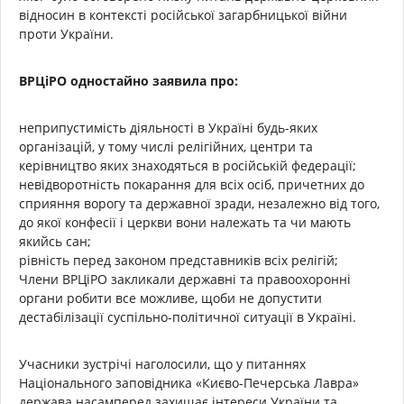
відносин в контексті російської загарбницької війни
проти України.
ВРЦіРО одностайно заявила про:
неприпустимість діяльності в Україні будь-яких
організацій, у тому числі релігійних, центри та
керівництво яких знаходяться в російській федерації;
невідворотність покарання для всіх осіб, причетних до
сприяння ворогу та державної зради, незалежно від того,
до якої конфесії і церкви вони належать та чи мають
якийсь сан;
рівність перед законом представників всіх релігій;
Члени ВРЦіРО закликали державні та правоохоронні
органи робити все можливе, щоби не допустити
дестабілізації суспільно-політичної ситуації в Україні.
Учасники зустрічі наголосили, що у питаннях
Національного заповідника «Києво-Печерська Лавра»
держава насамперед захищає інтереси України та