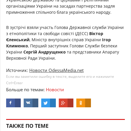
організаціями України на засадах партнерства задля
примноження спільного блага українського народу.
В зустрічі взяли участь Голова Державної служби України
з етнополітики та свободи совісті (ДЕСС)
Віктор
Єленський
, Міністр внутрішніх справ України
Ігор
Клименко
, Перший заступник Голови Служби безпеки
України
Сергій Андрущенко
та представники Апарату
Верховної Ради України.
Источник:
Новости OdessaMedia.net
Если вы заметили ошибку в тексте, выделите его и нажимите
Ctrl+Enter
Больше по темам:
Новости
ТАКЖЕ ПО ТЕМЕ