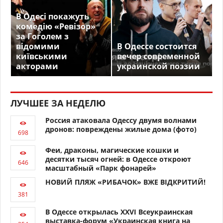
В Одесі покажуть
комедію «Ревізор»
за Гоголем з
відомими
В Одессе состоится
київськими
вечер современной
акторами
украинской поэзии
ЛУЧШЕЕ ЗА НЕДЕЛЮ
Россия атаковала Одессу двумя волнами
дронов: повреждены жилые дома (фото)
Феи, драконы, магические кошки и
десятки тысяч огней: в Одессе откроют
масштабный «Парк фонарей»
НОВИЙ ПЛЯЖ «РИБАЧОК» ВЖЕ ВІДКРИТИЙ!
В Одессе открылась XXVI Всеукраинская
выставка-форум «Украинская книга на