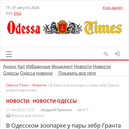
Пт, 07 августа 2026
Курс валют
РУС
ENG
Анонс
Арт
Избранные
Инцидент
Новости
Новости
Одессы
Одесса
новини
Показать все теги
Odessa Times
»
Новости
» В Одесском зоопарке у пары зебр Гранта
родился детеныш
НОВОСТИ
НОВОСТИ ОДЕССЫ
/
27-04-2023, 12:57
Андрей Пронин
417
Версия для печати
В Одесском зоопарке у пары зебр Гранта