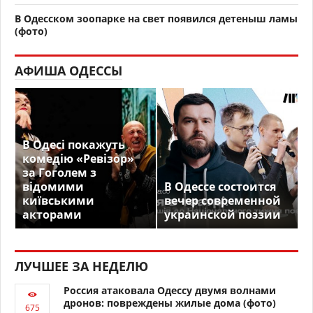
В Одесском зоопарке на свет появился детеныш ламы
(фото)
АФИША ОДЕССЫ
В Одесі покажуть
комедію «Ревізор»
за Гоголем з
відомими
В Одессе состоится
київськими
вечер современной
акторами
украинской поэзии
ЛУЧШЕЕ ЗА НЕДЕЛЮ
Россия атаковала Одессу двумя волнами
дронов: повреждены жилые дома (фото)