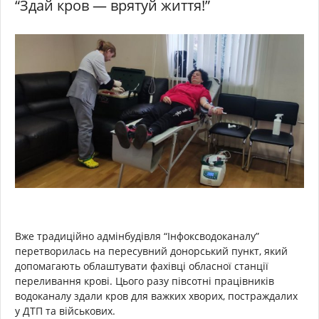
“Здай кров — врятуй життя!”
Вже традиційно адмінбудівля “Інфоксводоканалу”
перетворилась на пересувний донорський пункт, який
допомагають облаштувати фахівці обласної станції
переливання крові. Цього разу півсотні працівників
водоканалу здали кров для важких хворих, постраждалих
у ДТП та військових.