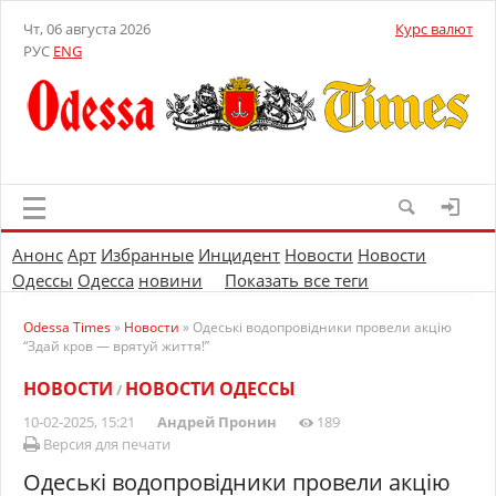
Чт, 06 августа 2026
Курс валют
РУС
ENG
Анонс
Арт
Избранные
Инцидент
Новости
Новости
Одессы
Одесса
новини
Показать все теги
Odessa Times
»
Новости
» Одеські водопровідники провели акцію
“Здай кров — врятуй життя!”
НОВОСТИ
НОВОСТИ ОДЕССЫ
/
10-02-2025, 15:21
Андрей Пронин
189
Версия для печати
Одеські водопровідники провели акцію