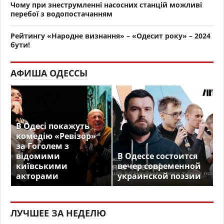
Чому при знеструмленні насосних станцій можливі
перебої з водопостачанням
Рейтингу «Народне визнання» – «Одесит року» – 2024
бути!
АФИША ОДЕССЫ
В Одесі покажуть
комедію «Ревізор»
за Гоголем з
відомими
В Одессе состоится
київськими
вечер современной
акторами
украинской поэзии
ЛУЧШЕЕ ЗА НЕДЕЛЮ