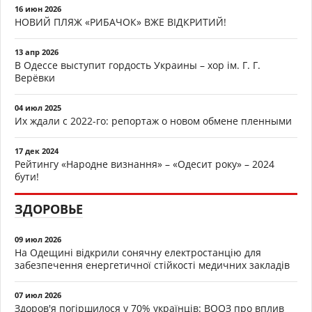
16 июн 2026
НОВИЙ ПЛЯЖ «РИБАЧОК» ВЖЕ ВІДКРИТИЙ!
13 апр 2026
В Одессе выступит гордость Украины – хор ім. Г. Г.
Верёвки
04 июл 2025
Их ждали с 2022-го: репортаж о новом обмене пленными
17 дек 2024
Рейтингу «Народне визнання» – «Одесит року» – 2024
бути!
ЗДОРОВЬЕ
09 июл 2026
На Одещині відкрили сонячну електростанцію для
забезпечення енергетичної стійкості медичних закладів
07 июл 2026
Здоров'я погіршилося у 70% українців: ВООЗ про вплив