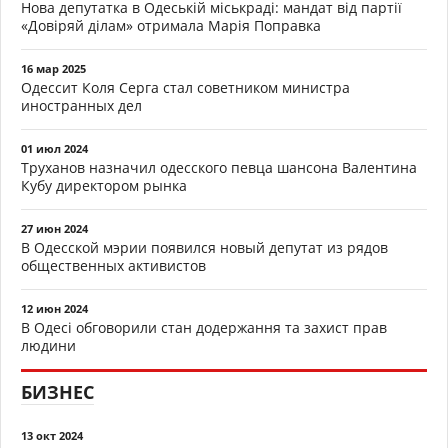
Нова депутатка в Одеській міськраді: мандат від партії
«Довіряй ділам» отримала Марія Поправка
16 мар 2025
Одессит Коля Серга стал советником министра
иностранных дел
01 июл 2024
Труханов назначил одесского певца шансона Валентина
Кубу директором рынка
27 июн 2024
В Одесской мэрии появился новый депутат из рядов
общественных активистов
12 июн 2024
В Одесі обговорили стан додержання та захист прав
людини
БИЗНЕС
13 окт 2024