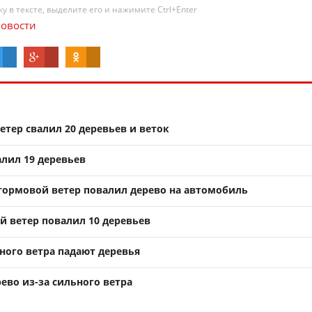
 в тексте, выделите его и нажимите Ctrl+Enter
овости
етер свалил 20 деревьев и веток
алил 19 деревьев
тормовой ветер повалил дерево на автомобиль
й ветер повалил 10 деревьев
ьного ветра падают деревья
рево из-за сильного ветра