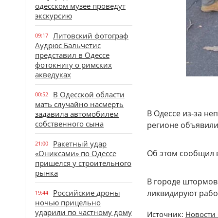
одесском музее проведут
экскурсию
Литовский фотограф
09:17
Аудрюс Бальчетис
представил в Одессе
фотокнигу о римских
акведуках
В Одесской области
00:52
мать случайно насмерть
В Одессе из-за не
задавила автомобилем
собственного сына
регионе объявили
Ракетный удар
21:00
Об этом сообщил в
«Ониксами» по Одессе
пришелся у строительного
рынка
В городе штормово
Российские дроны
ликвидируют рабо
19:44
ночью прицельно
ударили по частному дому
Источник:
Новости 