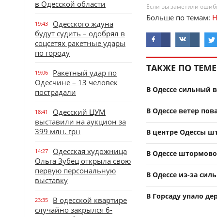
в Одесской области
Если вы заметили ошибку
Больше по темам:
Н
Одесского ждуна
19:43
будут судить – одобрял в
соцсетях ракетные удары
по городу
ТАКЖЕ ПО ТЕМЕ
Ракетный удар по
19:06
Одесчине – 13 человек
В Одессе сильный в
пострадали
В Одессе ветер пов
Одесский ЦУМ
18:41
выставили на аукцион за
399 млн. грн
В центре Одессы ш
Одесская художница
14:27
В Одессе штормово
Ольга Зубец открыла свою
первую персональную
В Одессе из-за сил
выставку
В Горсаду упало де
В одесской квартире
23:35
случайно закрылся 6-