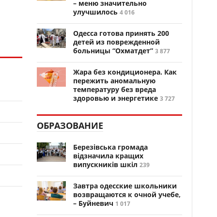
– меню значительно
улучшилось
4 016
Одесса готова принять 200
детей из поврежденной
больницы “Охматдет”
3 877
Жара без кондиционера. Как
пережить аномальную
температуру без вреда
здоровью и энергетике
3 727
ОБРАЗОВАНИЕ
Березівська громада
відзначила кращих
випускників шкіл
239
Завтра одесские школьники
возвращаются к очной учебе,
– Буйневич
1 017