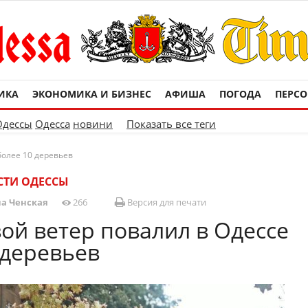
ИКА
ЭКОНОМИКА И БИЗНЕС
АФИША
ПОГОДА
ПЕРС
Одессы
Одесса
новини
Показать все теги
более 10 деревьев
СТИ ОДЕССЫ
а Ченская
266
Версия для печати
й ветер повалил в Одессе
 деревьев