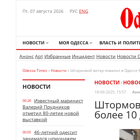
Пт, 07 августа 2026
РУС
ENG
НОВОСТИ
МОЯ ОДЕССА
ВЛАСТЬ И ПОЛИТ
Анонс
Арт
Избранные
Инцидент
Новости
Новости 
Odessa Times
»
Новости
» Штормовой ветер повалил в Одессе 
НОВОСТИ
НОВО
/
НОВОСТИ
18-09-2025, 15:57
Анн
Известный маринист
Штормово
00:28
Валерий Прудников
более 10
отметил 80-летие новой
выставкой
46-летний одессит
00:05
занимался шпионажем