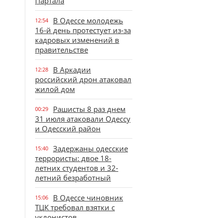
Партала
В Одессе молодежь
12:54
16-й день протестует из-за
кадровых изменений в
правительстве
В Аркадии
12:28
российский дрон атаковал
жилой дом
Рашисты 8 раз днем
00:29
31 июля атаковали Одессу
и Одесский район
Задержаны одесские
15:40
террористы: двое 18-
летних студентов и 32-
летний безработный
В Одессе чиновник
15:06
ТЦК требовал взятки с
уклонистов