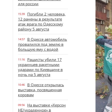
для россии
Погибли 2 человека,
15:39
12 ранены в результате
атак врага по Одесскому
району 5 августа
В Одессе автомобиль
14:57
провалился под землю в
большую яму с водой
Рашисты убили 17
11:16
украинцев ракетными
ударами по Киевщине в
ночь на 5 августа
В Одессе открылась
10:46
выставка, посвященная
коровам
На выставке «Херсон
09:56
НЕ/украденное» в