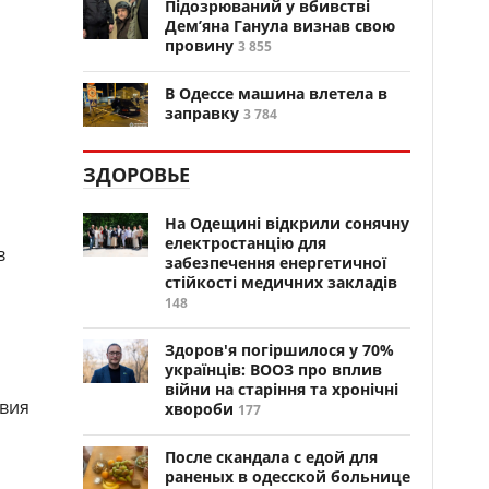
Підозрюваний у вбивстві
Дем’яна Ганула визнав свою
провину
3 855
В Одессе машина влетела в
заправку
3 784
ЗДОРОВЬЕ
На Одещині відкрили сонячну
електростанцію для
в
забезпечення енергетичної
стійкості медичних закладів
148
Здоров'я погіршилося у 70%
українців: ВООЗ про вплив
війни на старіння та хронічні
твия
хвороби
177
После скандала с едой для
раненых в одесской больнице