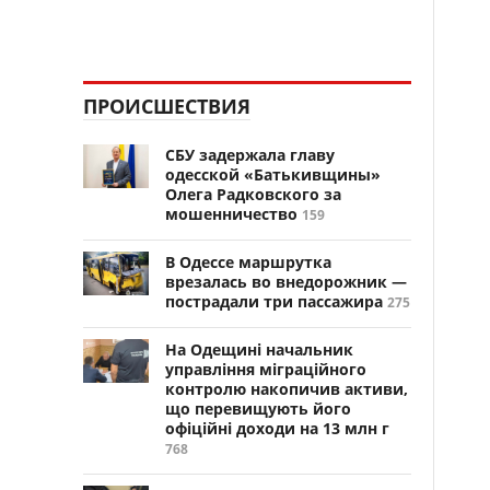
ПРОИСШЕСТВИЯ
СБУ задержала главу
одесской «Батькивщины»
Олега Радковского за
мошенничество
159
В Одессе маршрутка
врезалась во внедорожник —
пострадали три пассажира
275
На Одещині начальник
управління міграційного
контролю накопичив активи,
що перевищують його
офіційні доходи на 13 млн г
768