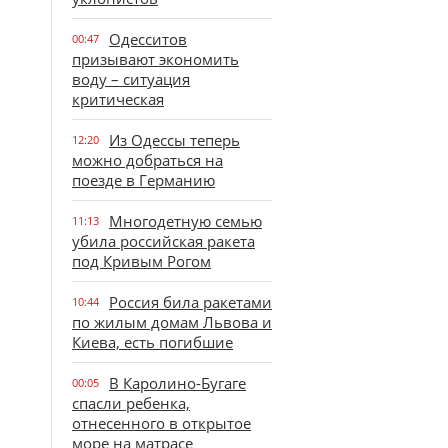
Одесситов
00:47
призывают экономить
воду – ситуация
критическая
Из Одессы теперь
12:20
можно добраться на
поезде в Германию
Многодетную семью
11:13
убила российская ракета
под Кривым Рогом
Россия била ракетами
10:44
по жилым домам Львова и
Киева, есть погибшие
В Каролино-Бугаге
00:05
спасли ребенка,
отнесенного в открытое
море на матрасе