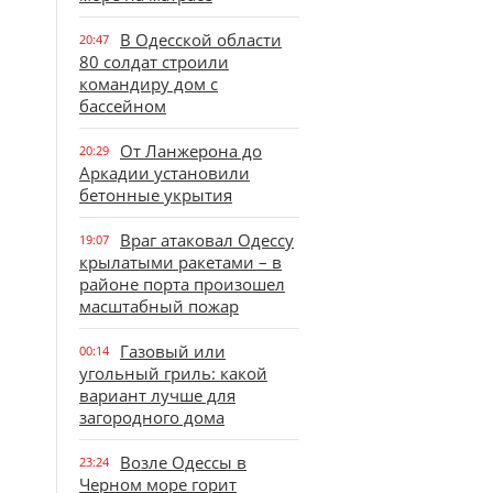
В Одесской области
20:47
80 солдат строили
командиру дом с
бассейном
От Ланжерона до
20:29
Аркадии установили
бетонные укрытия
Враг атаковал Одессу
19:07
крылатыми ракетами – в
районе порта произошел
масштабный пожар
Газовый или
00:14
угольный гриль: какой
вариант лучше для
загородного дома
Возле Одессы в
23:24
Черном море горит