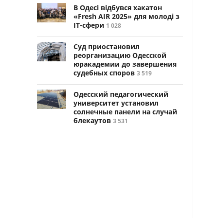
В Одесі відбувся хакатон
«Fresh AIR 2025» для молоді з
ІТ-сфери
1 028
Суд приостановил
реорганизацию Одесской
юракадемии до завершения
судебных споров
3 519
Одесский педагогический
университет установил
солнечные панели на случай
блекаутов
3 531