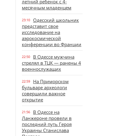
летний ребенок с 4-
месячным младенцем
Одесский школьник
23:10
представит свое
исследование на
аэрокосмической
конференции во Франции
В Одессе мужчина
22:50
стрелял в ТЦК — ранены 4
военнослужащих
На Приморском
22:59
бульваре археологи
совершили важное
открытие
В Одессе на
21:56
Ланжероне провели в
последний путь Героя
Украины Станислава