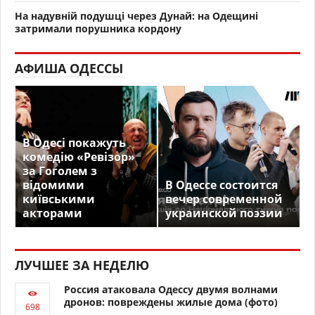
На надувній подушці через Дунай: на Одещині
затримали порушника кордону
АФИША ОДЕССЫ
В Одесі покажуть
комедію «Ревізор»
за Гоголем з
відомими
В Одессе состоится
київськими
вечер современной
акторами
украинской поэзии
ЛУЧШЕЕ ЗА НЕДЕЛЮ
Россия атаковала Одессу двумя волнами
дронов: повреждены жилые дома (фото)