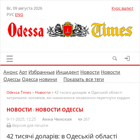
Вс, 09 августа 2026
Курс валют
РУС
ENG
Анонс
Арт
Избранные
Инцидент
Новости
Новости
Одессы
Одесса
новини
Показать все теги
Odessa Times
»
Новости
» 42 тисячі доларів: в Одеській області
затримали чоловіків, які намагалися незаконно перетнути кордон
НОВОСТИ
НОВОСТИ ОДЕССЫ
/
9-11-2025, 12:25
Анна Ченская
267
Версия для печати
42 тисячі доларів: в Одеській області