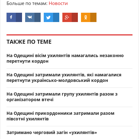
Больше по темам:
Новости
ТАКЖЕ ПО ТЕМЕ
На Одещині вісім ухилянтів намагались незаконно
перетнути кордон
На Одещині затримали ухилянтів, які намагалися
перетнути українсько-молдовський кордон
На Одещині затримали групу ухилянтів разом з
організатором втечі
На Одещині прикордонники затримали разом
півсотні ухилянтів
Затримано черговий загін «ухилянтів»