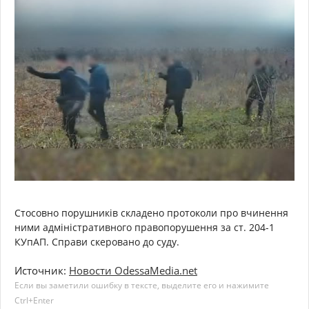
Стосовно порушників складено протоколи про вчинення
ними адміністративного правопорушення за ст. 204-1
КУпАП. Справи скеровано до суду.
Источник:
Новости OdessaMedia.net
Если вы заметили ошибку в тексте, выделите его и нажимите
Ctrl+Enter