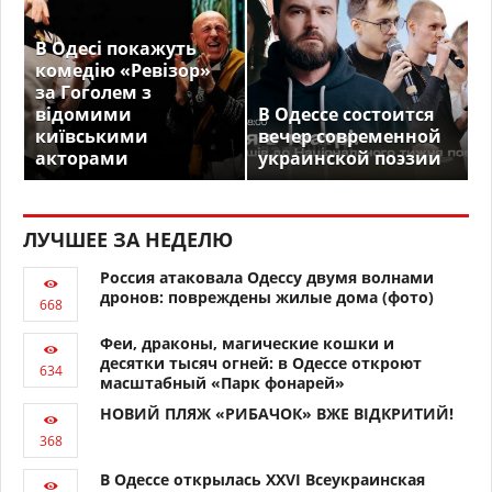
В Одесі покажуть
комедію «Ревізор»
за Гоголем з
відомими
В Одессе состоится
київськими
вечер современной
акторами
украинской поэзии
ЛУЧШЕЕ ЗА НЕДЕЛЮ
Россия атаковала Одессу двумя волнами
дронов: повреждены жилые дома (фото)
Феи, драконы, магические кошки и
десятки тысяч огней: в Одессе откроют
масштабный «Парк фонарей»
НОВИЙ ПЛЯЖ «РИБАЧОК» ВЖЕ ВІДКРИТИЙ!
В Одессе открылась XXVI Всеукраинская