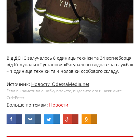
Від ДСНС залучалось 8 одиниць техніки та 34 вогнеборця,
від Комунальної установи «Рятувально-водолазна служба»
– 1 одиниця техніки та 4 чоловіки особового складу.
Источник:
Новости OdessaMedia.net
Если вы заметили ошибку в тексте, выделите его и нажимите
Ctrl+Enter
Больше по темам:
Новости