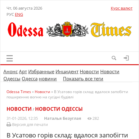
Чт, 06 августа 2026
Курс валют
РУС
ENG
Анонс
Арт
Избранные
Инцидент
Новости
Новости
Одессы
Одесса
новини
Показать все теги
Odessa Times
»
Новости
» В Усатово горів склад: вдалося запобігти
поширенню вогню на сусідні будівлі
НОВОСТИ
НОВОСТИ ОДЕССЫ
/
31-01-2026, 12:35
Наталья Безуглая
282
Версия для печати
В Усатово горів склад: вдалося запобігти