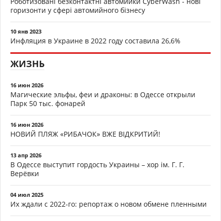
Роботизовані безконтактні автомийки CyberWash - нові
горизонти у сфері автомийного бізнесу
10 янв 2023
Инфляция в Украине в 2022 году составила 26,6%
ЖИЗНЬ
16 июн 2026
Магические эльфы, феи и драконы: в Одессе открыли
Парк 50 тыс. фонарей
16 июн 2026
НОВИЙ ПЛЯЖ «РИБАЧОК» ВЖЕ ВІДКРИТИЙ!
13 апр 2026
В Одессе выступит гордость Украины – хор ім. Г. Г.
Верёвки
04 июл 2025
Их ждали с 2022-го: репортаж о новом обмене пленными