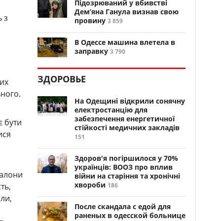
Підозрюваний у вбивстві
Дем’яна Ганула визнав свою
ь з
провину
3 859
В Одессе машина влетела в
заправку
3 790
ЗДОРОВЬЕ
вих
ьного.
На Одещині відкрили сонячну
електростанцію для
забезпечення енергетичної
є бути
стійкості медичних закладів
ися
151
Здоров'я погіршилося у 70%
українців: ВООЗ про вплив
талони
війни на старіння та хронічні
хвороби
ть,
186
ли,
После скандала с едой для
раненых в одесской больнице