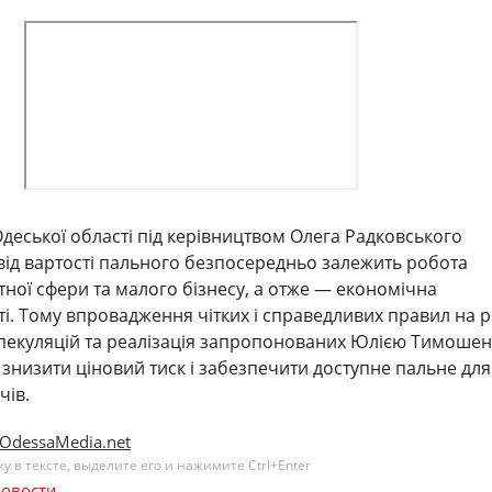
Одеської області під керівництвом Олега Радковського
ід вартості пального безпосередньо залежить робота
ртної сфери та малого бізнесу, а отже — економічна
сті. Тому впровадження чітких і справедливих правил на р
спекуляцій та реалізація запропонованих Юлією Тимоше
 знизити ціновий тиск і забезпечити доступне пальне для 
чів.
OdessaMedia.net
 в тексте, выделите его и нажимите Ctrl+Enter
овости