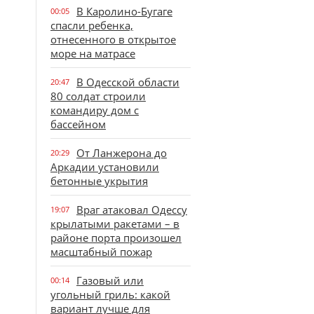
В Каролино-Бугаге
00:05
спасли ребенка,
отнесенного в открытое
море на матрасе
В Одесской области
20:47
80 солдат строили
командиру дом с
бассейном
От Ланжерона до
20:29
Аркадии установили
бетонные укрытия
Враг атаковал Одессу
19:07
крылатыми ракетами – в
районе порта произошел
масштабный пожар
Газовый или
00:14
угольный гриль: какой
вариант лучше для