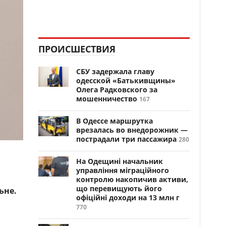
ПРОИСШЕСТВИЯ
СБУ задержала главу
одесской «Батькивщины»
Олега Радковского за
мошенничество
167
В Одессе маршрутка
врезалась во внедорожник —
пострадали три пассажира
280
На Одещині начальник
управління міграційного
контролю накопичив активи,
що перевищують його
ьне.
офіційні доходи на 13 млн г
770