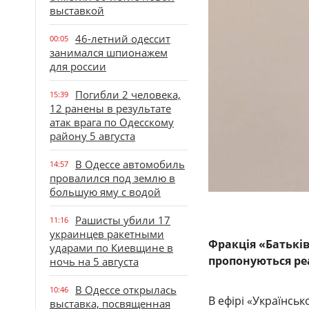
выставкой
46-летний одессит
00:05
занимался шпионажем
для россии
Погибли 2 человека,
15:39
12 ранены в результате
атак врага по Одесскому
району 5 августа
В Одессе автомобиль
14:57
провалился под землю в
большую яму с водой
Рашисты убили 17
11:16
украинцев ракетными
Фракція «Батьків
ударами по Киевщине в
пропонуються реа
ночь на 5 августа
В Одессе открылась
10:46
В ефірі «Українсь
выставка, посвященная