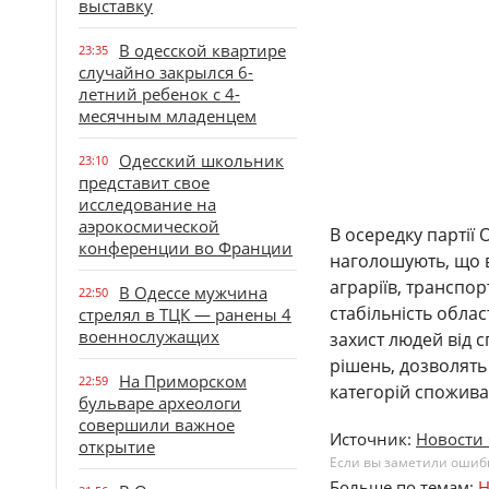
выставку
В одесской квартире
23:35
случайно закрылся 6-
летний ребенок с 4-
месячным младенцем
Одесский школьник
23:10
представит свое
исследование на
аэрокосмической
В осередку партії 
конференции во Франции
наголошують, що в
аграріїв, транспо
В Одессе мужчина
22:50
стабільність обла
стрелял в ТЦК — ранены 4
военнослужащих
захист людей від 
рішень, дозволять
На Приморском
22:59
категорій спожива
бульваре археологи
совершили важное
Источник:
Новости 
открытие
Если вы заметили ошибку
Больше по темам:
Н