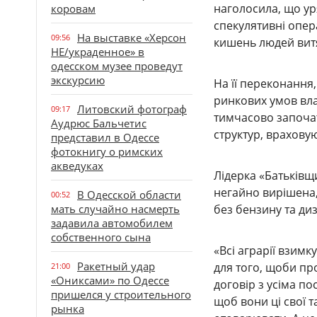
наголосила, що у
коровам
спекулятивні опера
На выставке «Херсон
09:56
кишень людей витя
НЕ/украденное» в
одесском музее проведут
экскурсию
На її переконання
ринкових умов вла
Литовский фотограф
09:17
тимчасово започат
Аудрюс Бальчетис
структур, врахову
представил в Одессе
фотокнигу о римских
акведуках
Лідерка «Батьківщ
негайно вирішена, 
В Одесской области
00:52
мать случайно насмерть
без бензину та ди
задавила автомобилем
собственного сына
«Всі аграрії взим
Ракетный удар
для того, щоби пр
21:00
«Ониксами» по Одессе
договір з усіма п
пришелся у строительного
щоб вони ці свої т
рынка