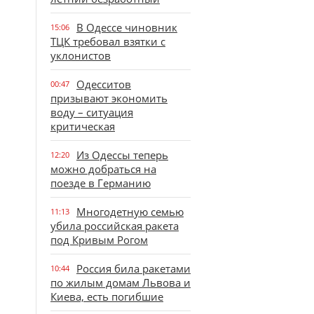
В Одессе чиновник
15:06
ТЦК требовал взятки с
уклонистов
Одесситов
00:47
призывают экономить
воду – ситуация
критическая
Из Одессы теперь
12:20
можно добраться на
поезде в Германию
Многодетную семью
11:13
убила российская ракета
под Кривым Рогом
Россия била ракетами
10:44
по жилым домам Львова и
Киева, есть погибшие