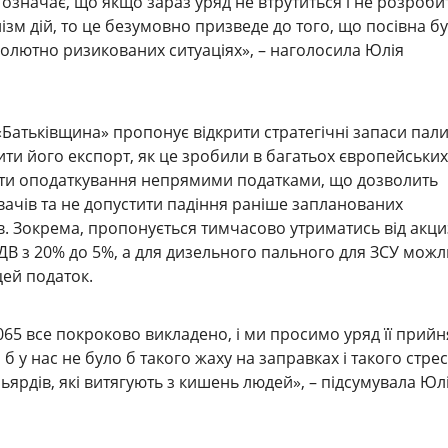
 означає, що якщо зараз уряд не втрутиться і не розроби
зм дій, то це безумовно призведе до того, що посівна б
олютно ризикованих ситуаціях», – наголосила Юлія
 «Батьківщина» пропонує відкрити стратегічні запаси пали
и його експорт, як це зробили в багатьох європейських
вати оподаткування непрямими податками, що дозволить
ачів та не допустити падіння раніше запланованих
. Зокрема, пропонується тимчасово утриматись від акци
ДВ з 20% до 5%, а для дизельного пального для ЗСУ мож
цей податок.
065 все покроково викладено, і ми просимо уряд її прийн
і б у нас не було б такого жаху на заправках і такого стре
льярдів, які витягують з кишень людей», – підсумувала Юл