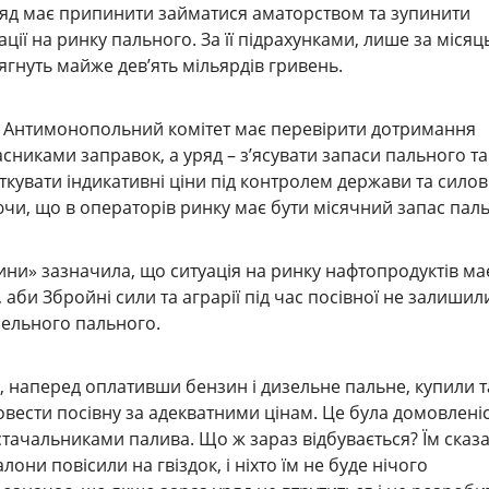
ряд має припинити займатися аматорством та зупинити
ції на ринку пального. За її підрахунками, лише за місяц
гнуть майже дев’ять мільярдів гривень.
, Антимонопольний комітет має перевірити дотримання
сниками заправок, а уряд – з’ясувати запаси пального та
кувати індикативні ціни під контролем держави та сило
ючи, що в операторів ринку має бути місячний запас пал
ини» зазначила, що ситуація на ринку нафтопродуктів ма
аби Збройні сили та аграрії під час посівної не залишил
зельного пального.
ку, наперед оплативши бензин і дизельне пальне, купили 
овести посівну за адекватними цінам. Це була домовленіс
остачальниками палива. Що ж зараз відбувається? Їм сказа
алони повісили на гвіздок, і ніхто їм не буде нічого