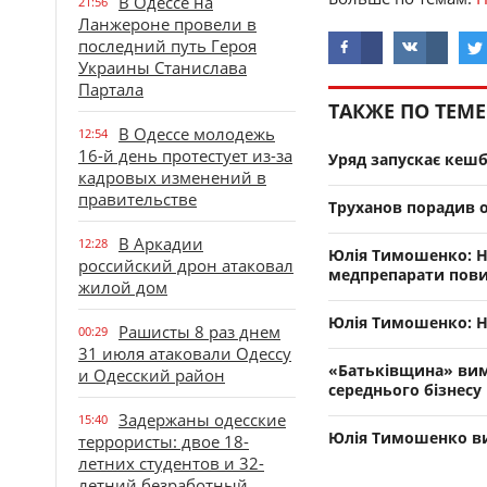
В Одессе на
21:56
Ланжероне провели в
последний путь Героя
Украины Станислава
Партала
ТАКЖЕ ПО ТЕМЕ
В Одессе молодежь
12:54
16-й день протестует из-за
Уряд запускає кешб
кадровых изменений в
правительстве
Труханов порадив о
В Аркадии
12:28
Юлія Тимошенко: На
российский дрон атаковал
медпрепарати пов
жилой дом
Юлія Тимошенко: Н
Рашисты 8 раз днем
00:29
31 июля атаковали Одессу
«Батьківщина» вим
и Одесский район
середнього бізнесу
Задержаны одесские
15:40
Юлія Тимошенко ви
террористы: двое 18-
летних студентов и 32-
летний безработный