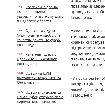
отоварювати. А це
правильний механі
Российские дроны
19:44
ночью прицельно
проводитися в абс
ударили по частному дому
Тимошенко.
в Одесской области
Одесского ждуна
У своїй постанові
19:43
будут судить – одобрял в
тимчасово обмежит
соцсетях ракетные удары
країнах, скорегу
по городу
підтримати спожив
бюджетних доходів
Ракетный удар по
19:06
Одесчине – 13 человек
палива, знизити П
пострадали
взагалі скасувати 
Одесский ЦУМ
18:41
выставили на аукцион за
«У постанові № 15
399 млн. грн
алгоритм дій. І тод
людей і дев‘яти мі
Одесская художница
14:27
Тимошенко.
Ольга Зубец открыла свою
первую персональную