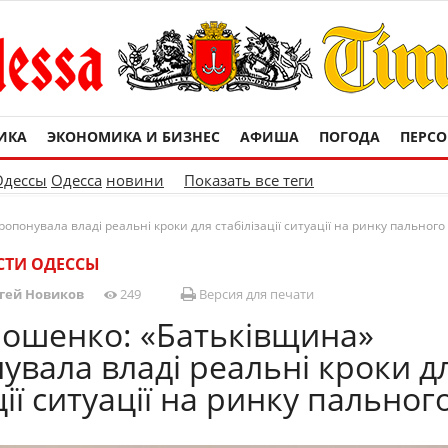
ИКА
ЭКОНОМИКА И БИЗНЕС
АФИША
ПОГОДА
ПЕРС
Одессы
Одесса
новини
Показать все теги
понувала владі реальні кроки для стабілізації ситуації на ринку пального
СТИ ОДЕССЫ
гей Новиков
249
Версия для печати
ошенко: «Батьківщина»
увала владі реальні кроки д
ції ситуації на ринку пальног