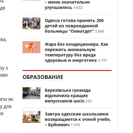
ть
– меню значительно
уде
улучшилось
4 022
Одесса готова принять 200
детей из поврежденной
больницы “Охматдет”
3 886
ва,
Жара без кондиционера. Как
пережить аномальную
температуру без вреда
здоровью и энергетике
3 737
зу з
ливо
ОБРАЗОВАНИЕ
Березівська громада
відзначила кращих
яти як
випускників шкіл
242
су для
ія
Завтра одесские школьники
возвращаются к очной учебе,
– Буйневич
1 019