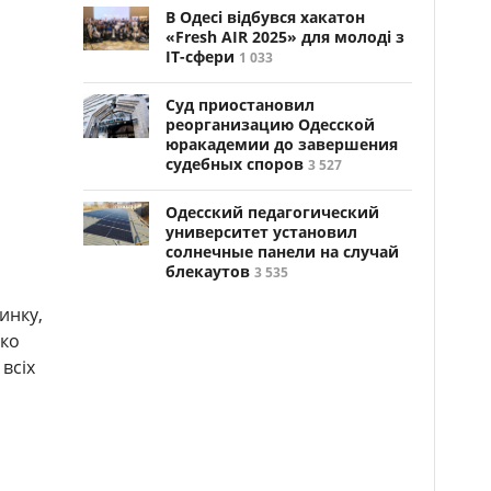
В Одесі відбувся хакатон
«Fresh AIR 2025» для молоді з
ІТ-сфери
1 033
Суд приостановил
реорганизацию Одесской
юракадемии до завершения
судебных споров
3 527
Одесский педагогический
университет установил
солнечные панели на случай
блекаутов
3 535
инку,
нко
всіх