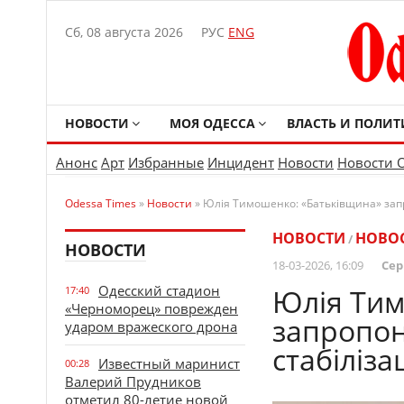
Сб, 08 августа 2026
РУС
ENG
НОВОСТИ
МОЯ ОДЕССА
ВЛАСТЬ И ПОЛИТ
Анонс
Арт
Избранные
Инцидент
Новости
Новости 
Odessa Times
»
Новости
» Юлія Тимошенко: «Батьківщина» запро
НОВОСТИ
НОВО
/
НОВОСТИ
18-03-2026, 16:09
Сер
Одесский стадион
Юлія Тим
17:40
«Черноморец» поврежден
запропон
ударом вражеского дрона
стабіліза
Известный маринист
00:28
Валерий Прудников
отметил 80-летие новой