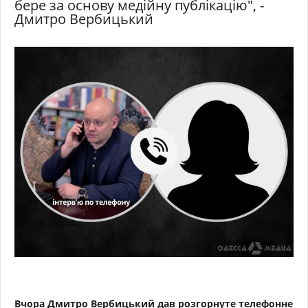
бере за основу медійну публікацію", -
Дмитро Вербицький
Вчора Дмитро Вербицький дав розгорнуте телефонне