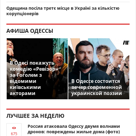
Одещина посіла третє місце в Україні за кількістю
корупціонерів
АФИША ОДЕССЫ
В Одесі покажуть
комедію «Ревізор»
за Гоголем з
відомими
В Одессе состоится
київськими
вечер современной
акторами
украинской поэзии
ЛУЧШЕЕ ЗА НЕДЕЛЮ
Россия атаковала Одессу двумя волнами
дронов: повреждены жилые дома (фото)