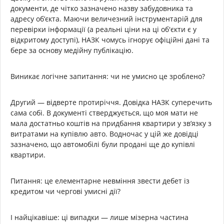
документи, де чітко зазначено назву забудовника та
адресу об’єкта. Маючи величезний інструментарій для
перевірки інформації (а реальні ціни на ці об'єкти є у
відкритому доступі), НАЗК чомусь ігнорує офіційні дані та
бере за основу медійну публікацію.
Виникає логічне запитання: чи не умисно це зроблено?
Другий — відверте протиріччя. Довідка НАЗК суперечить
сама собі. В документі стверджується, що моя мати не
мала достатньо коштів на придбання квартири у зв’язку з
витратами на купівлю авто. Водночас у цій же довідці
зазначено, що автомобілі були продані ще до купівлі
квартири.
Питання: це елементарне невміння звести дебет із
кредитом чи чергові умисні дії?
І найцікавіше: ці випадки — лише мізерна частина