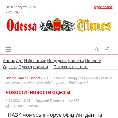
Пт, 07 августа 2026
Курс валют
РУС
ENG
Анонс
Арт
Избранные
Инцидент
Новости
Новости
Одессы
Одесса
новини
Показать все теги
Odessa Times
»
Новости
» "НАЗК чомусь ігнорує офіційні дані та бере
за основу медійну публікацію", - Дмитро Вербицький
НОВОСТИ
НОВОСТИ ОДЕССЫ
/
7-05-2026, 13:13
Андрей Пронин
175
Версия для печати
"НАЗК чомусь ігнорує офіційні дані та