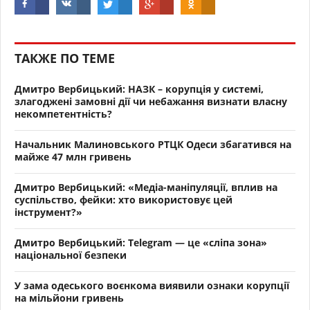
ТАКЖЕ ПО ТЕМЕ
Дмитро Вербицький: НАЗК – корупція у системі,
злагоджені замовні дії чи небажання визнати власну
некомпетентність?
Начальник Малиновського РТЦК Одеси збагатився на
майже 47 млн гривень
Дмитро Вербицький: «Медіа-маніпуляції, вплив на
суспільство, фейки: хто використовує цей
інструмент?»
Дмитро Вербицький: Telegram — це «сліпа зона»
національної безпеки
У зама одеського воєнкома виявили ознаки корупції
на мільйони гривень