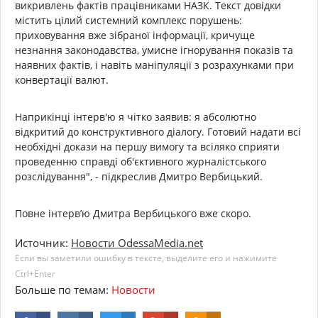
викривлень фактів працівниками НАЗК. Текст довідки
містить цілий системний комплекс порушень:
приховування вже зібраної інформації, кричуще
незнання законодавства, умисне ігнорування показів та
наявних фактів, і навіть маніпуляції з розрахунками при
конвертації валют.
Наприкінці інтерв'ю я чітко заявив: я абсолютно
відкритий до конструктивного діалогу. Готовий надати всі
необхідні докази на першу вимогу та всіляко сприяти
проведенню справді об'єктивного журналістського
розслідування", - підкреслив Дмитро Вербицький.
Повне інтерв’ю Дмитра Вербицького вже скоро.
Источник:
Новости OdessaMedia.net
Если вы заметили ошибку в тексте, выделите его и нажимите
Ctrl+Enter
Больше по темам:
Новости