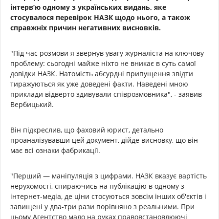
інтерв’ю одному з українських видань, яке
стосувалося перевірок НАЗК щодо нього, а також
справжніх причин негативних висновків.
"Під час розмови я звернув увагу журналіста на ключову
проблему: сьогодні майже ніхто не вникає в суть самої
довідки НАЗК. Натомість абсурдні припущення звідти
тиражуються як уже доведені факти. Наведені мною
приклади відверто здивували співрозмовника", - заявив
Вербицький.
Він підкреслив, що фаховий юрист, детально
проаналізувавши цей документ, дійде висновку, що він
має всі ознаки фабрикації.
"Перший — маніпуляція з цифрами. НАЗК вказує вартість
нерухомості, спираючись на публікацію в одному з
інтернет-медіа, де ціни стосуються зовсім інших об'єктів і
завищені у два-три рази порівняно з реальними. При
цьому Агентство мало на руках правовстановлюючі