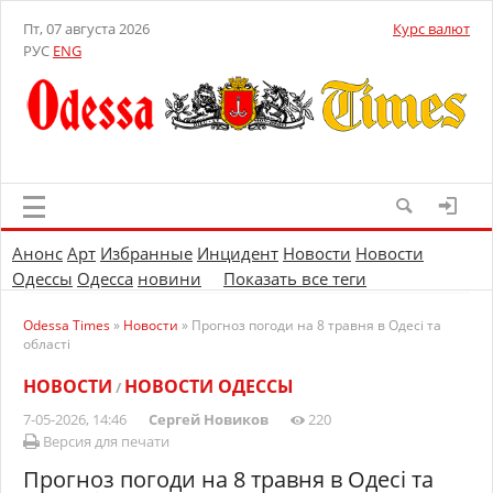
Пт, 07 августа 2026
Курс валют
РУС
ENG
Анонс
Арт
Избранные
Инцидент
Новости
Новости
Одессы
Одесса
новини
Показать все теги
Odessa Times
»
Новости
» Прогноз погоди на 8 травня в Одесі та
області
НОВОСТИ
НОВОСТИ ОДЕССЫ
/
7-05-2026, 14:46
Сергей Новиков
220
Версия для печати
Прогноз погоди на 8 травня в Одесі та