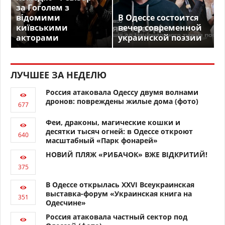
за Гоголем з
відомими
В Одессе состоится
київськими
вечер современной
акторами
украинской поэзии
ЛУЧШЕЕ ЗА НЕДЕЛЮ
Россия атаковала Одессу двумя волнами
дронов: повреждены жилые дома (фото)
Феи, драконы, магические кошки и
десятки тысяч огней: в Одессе откроют
масштабный «Парк фонарей»
НОВИЙ ПЛЯЖ «РИБАЧОК» ВЖЕ ВІДКРИТИЙ!
В Одессе открылась XXVI Всеукраинская
выставка-форум «Украинская книга на
Одесчине»
Россия атаковала частный сектор под