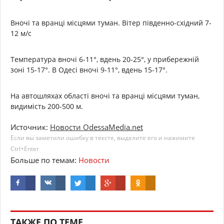
Вночі та вранці місцями туман. Вітер південно-східний 7-
12 м/с
Температура вночі 6-11°, вдень 20-25°, у прибережній
зоні 15-17°. В Одесі вночі 9-11°, вдень 15-17°.
На автошляхах області вночі та вранці місцями туман,
видимість 200-500 м.
Источник:
Новости OdessaMedia.net
Если вы заметили ошибку в тексте, выделите его и нажимите
Ctrl+Enter
Больше по темам:
Новости
ТАКЖЕ ПО ТЕМЕ