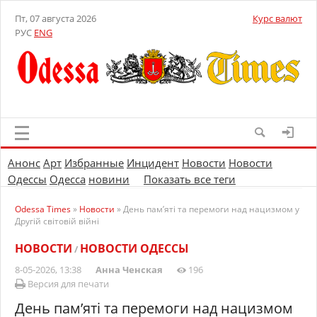
Пт, 07 августа 2026
Курс валют
РУС
ENG
Анонс
Арт
Избранные
Инцидент
Новости
Новости
Одессы
Одесса
новини
Показать все теги
Odessa Times
»
Новости
» День пам’яті та перемоги над нацизмом у
Другій світовій війні
НОВОСТИ
НОВОСТИ ОДЕССЫ
/
8-05-2026, 13:38
Анна Ченская
196
Версия для печати
День пам’яті та перемоги над нацизмом