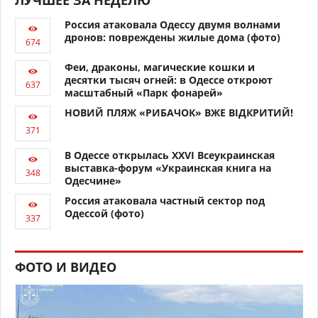
ЛУЧШЕЕ ЗА НЕДЕЛЮ
Россия атаковала Одессу двумя волнами
дронов: повреждены жилые дома (фото)
Феи, драконы, магические кошки и
десятки тысяч огней: в Одессе откроют
масштабный «Парк фонарей»
НОВИЙ ПЛЯЖ «РИБАЧОК» ВЖЕ ВІДКРИТИЙ!
В Одессе открылась XXVI Всеукраинская
выставка-форум «Украинская книга на
Одесчине»
Россия атаковала частный сектор под
Одессой (фото)
ФОТО И ВИДЕО