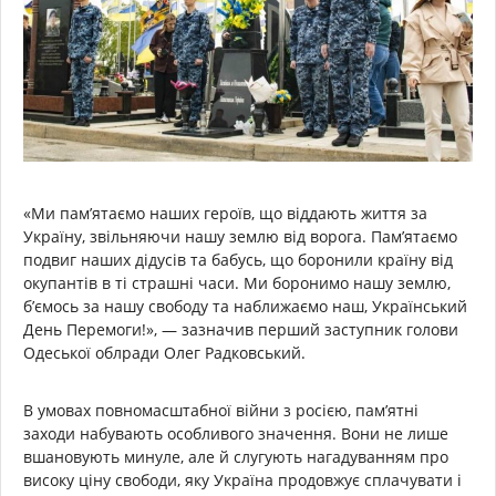
«Ми пам’ятаємо наших героїв, що віддають життя за
Україну, звільняючи нашу землю від ворога. Пам’ятаємо
подвиг наших дідусів та бабусь, що боронили країну від
окупантів в ті страшні часи. Ми боронимо нашу землю,
б’ємось за нашу свободу та наближаємо наш, Український
День Перемоги!», — зазначив перший заступник голови
Одеської облради Олег Радковський.
В умовах повномасштабної війни з росією, пам’ятні
заходи набувають особливого значення. Вони не лише
вшановують минуле, але й слугують нагадуванням про
високу ціну свободи, яку Україна продовжує сплачувати і