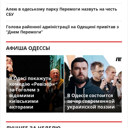
Алею в одеському парку Перемоги назвуть на честь
СБУ
Голова районної адміністрації на Одещині привітав з
“Днем Перемоги”
АФИША ОДЕССЫ
В Одесі покажуть
комедію «Ревізор»
за Гоголем з
відомими
В Одессе состоится
київськими
вечер современной
акторами
украинской поэзии