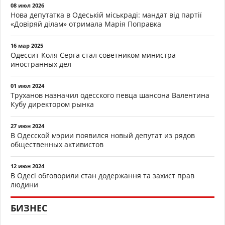
08 июл 2026
Нова депутатка в Одеській міськраді: мандат від партії
«Довіряй ділам» отримала Марія Поправка
16 мар 2025
Одессит Коля Серга стал советником министра
иностранных дел
01 июл 2024
Труханов назначил одесского певца шансона Валентина
Кубу директором рынка
27 июн 2024
В Одесской мэрии появился новый депутат из рядов
общественных активистов
12 июн 2024
В Одесі обговорили стан додержання та захист прав
людини
БИЗНЕС