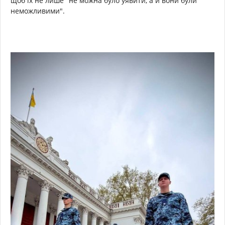
щоб їх не лише "не можна було уявити, а й вони були
неможливими".