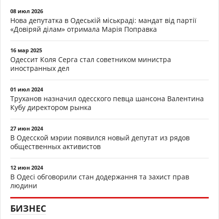
08 июл 2026
Нова депутатка в Одеській міськраді: мандат від партії
«Довіряй ділам» отримала Марія Поправка
16 мар 2025
Одессит Коля Серга стал советником министра
иностранных дел
01 июл 2024
Труханов назначил одесского певца шансона Валентина
Кубу директором рынка
27 июн 2024
В Одесской мэрии появился новый депутат из рядов
общественных активистов
12 июн 2024
В Одесі обговорили стан додержання та захист прав
людини
БИЗНЕС