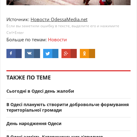
Источник:
Новости OdessaMedia.net
Если вы заметили ошибку в тексте, выделите его и нажимите
Ctrl+Enter
Больше по темам:
Новости
ТАКЖЕ ПО ТЕМЕ
Сьогодні в Одесі день жалоби
В Одесі планують створити добровольче формування
територіальної громади
День народження Одеси
В Одесі замість Катерининських з’явилися