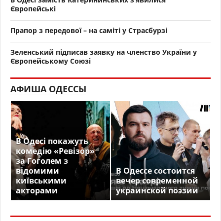
Європейські
Прапор з передової – на саміті у Страсбурзі
Зеленський підписав заявку на членство України у
Європейському Союзі
АФИША ОДЕССЫ
В Одесі покажуть
комедію «Ревізор»
за Гоголем з
відомими
В Одессе состоится
київськими
вечер современной
акторами
украинской поэзии