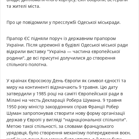
та жителі міста.
Про це повідомили у пресслужбі Одеської міськради.
Прапор ЄС підняли поруч із державним прапором
України. Після церемонії в будівлі Одеської міської ради
відкрили виставку "Україна — частина європейської
родини", де всі присутні долучилися до створення
спільного полотна.
У країнах Євросоюзу День Європи як символ єдності та
миру на континенті відзначають 9 травня. Цю дату
затвердили у 1985 році на саміті Європейської ради в
Мілані на честь Декларації Робера Шумана. 9 травня
1950 року міністр закордонних справ Франції Робер
Шуман запропонував створити нову форму організації
держав у Європі у вигляді "наднаціональної спільноти".
Метою такої спільності, за словами французького
урядовця, було створення механізму попередження воєн,