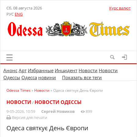
Сб, 08 августа 2026
Курс валют
РУС
ENG
Анонс
Арт
Избранные
Инцидент
Новости
Новости
Одессы
Одесса
новини
Показать все теги
Odessa Times
»
Новости
» Одеса святкує День Європи
НОВОСТИ
НОВОСТИ ОДЕССЫ
/
9-05-2026, 10:59
Сергей Новиков
899
Версия для печати
Одеса святкує День Європи