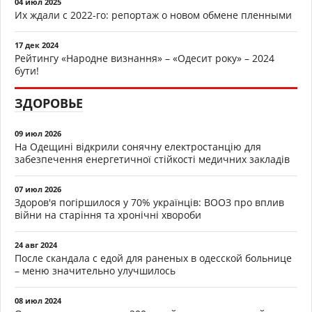
04 июл 2025
Их ждали с 2022-го: репортаж о новом обмене пленными
17 дек 2024
Рейтингу «Народне визнання» – «Одесит року» – 2024
бути!
ЗДОРОВЬЕ
09 июл 2026
На Одещині відкрили сонячну електростанцію для
забезпечення енергетичної стійкості медичних закладів
07 июл 2026
Здоров'я погіршилося у 70% українців: ВООЗ про вплив
війни на старіння та хронічні хвороби
24 авг 2024
После скандала с едой для раненых в одесской больнице
– меню значительно улучшилось
08 июл 2024