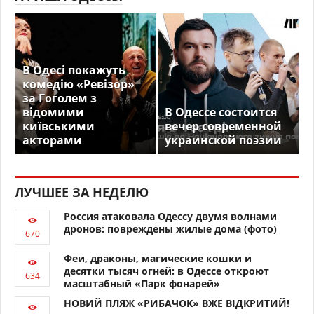
В Одесі покажуть
комедію «Ревізор»
за Гоголем з
відомими
В Одессе состоится
київськими
вечер современной
акторами
украинской поэзии
ЛУЧШЕЕ ЗА НЕДЕЛЮ
Россия атаковала Одессу двумя волнами
дронов: повреждены жилые дома (фото)
Феи, драконы, магические кошки и
десятки тысяч огней: в Одессе откроют
масштабный «Парк фонарей»
НОВИЙ ПЛЯЖ «РИБАЧОК» ВЖЕ ВІДКРИТИЙ!