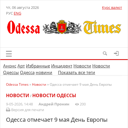
Чт, 06 августа 2026
Курс валют
РУС
ENG
Анонс
Арт
Избранные
Инцидент
Новости
Новости
Одессы
Одесса
новини
Показать все теги
Odessa Times
»
Новости
» Одесса отмечает 9 мая День Европы
НОВОСТИ
НОВОСТИ ОДЕССЫ
/
9-05-2026, 14:48
Андрей Пронин
200
Версия для печати
Одесса отмечает 9 мая День Европы