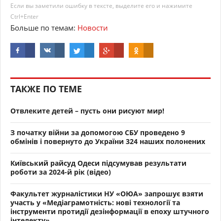
Если вы заметили ошибку в тексте, выделите его и нажимите
Ctrl+Enter
Больше по темам:
Новости
ТАКЖЕ ПО ТЕМЕ
Отвлеките детей – пусть они рисуют мир!
З початку війни за допомогою СБУ проведено 9
обмінів і повернуто до України 324 наших полонених
Київський райсуд Одеси підсумував результати
роботи за 2024-й рік (відео)
Факультет журналістики НУ «ОЮА» запрошує взяти
участь у «Медіаграмотність: нові технології та
інструменти протидії дезінформації в епоху штучного
інтелекту»