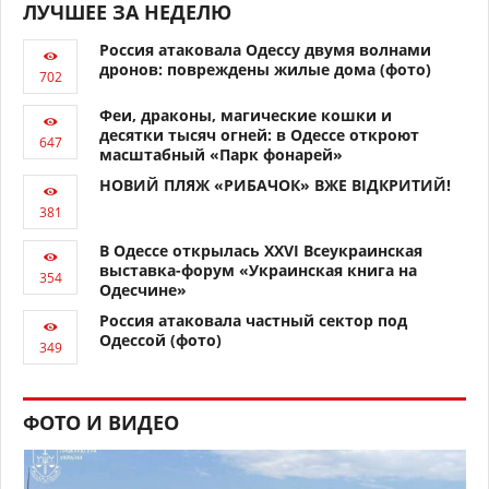
ЛУЧШЕЕ ЗА НЕДЕЛЮ
Россия атаковала Одессу двумя волнами
дронов: повреждены жилые дома (фото)
Феи, драконы, магические кошки и
десятки тысяч огней: в Одессе откроют
масштабный «Парк фонарей»
НОВИЙ ПЛЯЖ «РИБАЧОК» ВЖЕ ВІДКРИТИЙ!
В Одессе открылась XXVI Всеукраинская
выставка-форум «Украинская книга на
Одесчине»
Россия атаковала частный сектор под
Одессой (фото)
ФОТО И ВИДЕО