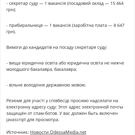
- секретар суду — 1 вакансія (посадовий оклад — 15 464
грн);
- прибиральниця — 1 вакансія (заробітна плата — 8 647
грн).
Вимоги до кандидатів на посаду секретаря суду:
- вища юридична освіта або юридична освіта не нижче
молодшого бакалавра, бакалавра;
- вільне володіння державною мовою.
Резюме для участі у співбесіді просимо надсилати на
електронну адресу суду: Этот адрес электронной почты
защищён от спам-ботов. У вас должен быть включен
jаvascript для просмотра.
Источник:
Новости OdessaMedia.net