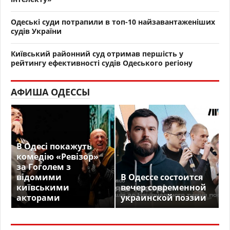
Одеські суди потрапили в топ-10 найзавантаженіших
судів України
Київський районний суд отримав першість у
рейтингу ефективності судів Одеського регіону
АФИША ОДЕССЫ
В Одесі покажуть
комедію «Ревізор»
за Гоголем з
відомими
В Одессе состоится
київськими
вечер современной
акторами
украинской поэзии