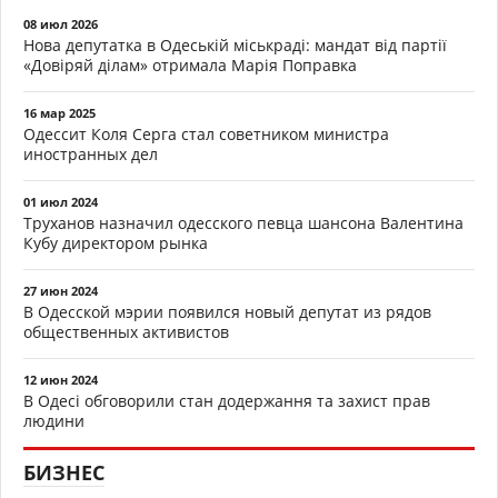
08 июл 2026
Нова депутатка в Одеській міськраді: мандат від партії
«Довіряй ділам» отримала Марія Поправка
16 мар 2025
Одессит Коля Серга стал советником министра
иностранных дел
01 июл 2024
Труханов назначил одесского певца шансона Валентина
Кубу директором рынка
27 июн 2024
В Одесской мэрии появился новый депутат из рядов
общественных активистов
12 июн 2024
В Одесі обговорили стан додержання та захист прав
людини
БИЗНЕС