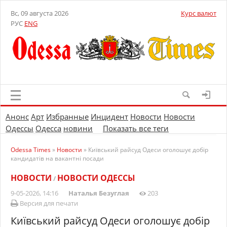
Вс, 09 августа 2026
Курс валют
РУС
ENG
Анонс
Арт
Избранные
Инцидент
Новости
Новости
Одессы
Одесса
новини
Показать все теги
Odessa Times
»
Новости
» Київський райсуд Одеси оголошує добір
кандидатів на вакантні посади
НОВОСТИ
НОВОСТИ ОДЕССЫ
/
9-05-2026, 14:16
Наталья Безуглая
203
Версия для печати
Київський райсуд Одеси оголошує добір