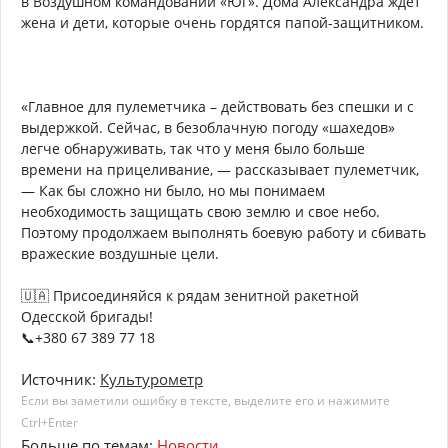
в Воздушном командовании «Юг». Дома Александра ждет
жена и дети, которые очень гордятся папой-защитником.
«Главное для пулеметчика – действовать без спешки и с
выдержкой. Сейчас, в безоблачную погоду «шахедов»
легче обнаруживать, так что у меня было больше
времени на прицеливание, — рассказывает пулеметчик,
— Как бы сложно ни было, но мы понимаем
необходимость защищать свою землю и свое небо.
Поэтому продолжаем выполнять боевую работу и сбивать
вражеские воздушные цели.
🇺🇦 Присоединяйся к рядам зенитной ракетной
Одесской бригады!
📞+380 67 389 77 18
Источник:
Культурометр
Если вы заметили ошибку в тексте, выделите его и нажимите
Ctrl+Enter
Больше по темам:
Новости