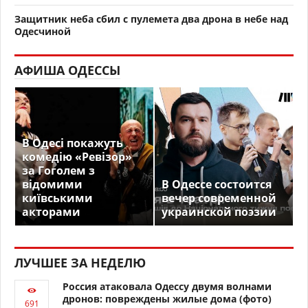
Защитник неба сбил с пулемета два дрона в небе над
Одесчиной
АФИША ОДЕССЫ
В Одесі покажуть
комедію «Ревізор»
за Гоголем з
відомими
В Одессе состоится
київськими
вечер современной
акторами
украинской поэзии
ЛУЧШЕЕ ЗА НЕДЕЛЮ
Россия атаковала Одессу двумя волнами
дронов: повреждены жилые дома (фото)