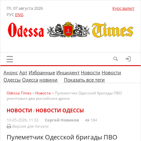
Пт, 07 августа 2026
Курс валют
РУС
ENG
Анонс
Арт
Избранные
Инцидент
Новости
Новости
Одессы
Одесса
новини
Показать все теги
Odessa Times
»
Новости
» Пулеметчик Одесской бригады ПВО
уничтожил два российских дрона
НОВОСТИ
НОВОСТИ ОДЕССЫ
/
10-05-2026, 11:33
Сергей Новиков
184
Версия для печати
Пулеметчик Одесской бригады ПВО