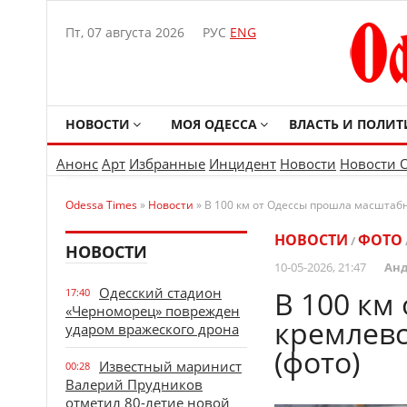
Пт, 07 августа 2026
РУС
ENG
НОВОСТИ
МОЯ ОДЕССА
ВЛАСТЬ И ПОЛИТ
Анонс
Арт
Избранные
Инцидент
Новости
Новости 
Odessa Times
»
Новости
» В 100 км от Одессы прошла масштабн
НОВОСТИ
ФОТО
/
НОВОСТИ
10-05-2026, 21:47
Анд
Одесский стадион
В 100 км
17:40
«Черноморец» поврежден
кремлевс
ударом вражеского дрона
(фото)
Известный маринист
00:28
Валерий Прудников
отметил 80-летие новой