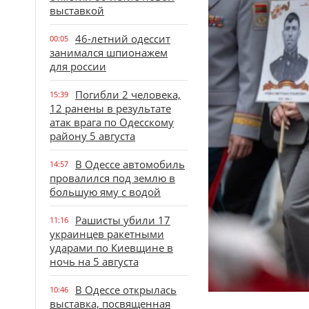
выставкой
46-летний одессит
00:05
занимался шпионажем
для россии
Погибли 2 человека,
15:39
12 ранены в результате
атак врага по Одесскому
району 5 августа
В Одессе автомобиль
14:57
провалился под землю в
большую яму с водой
Рашисты убили 17
11:16
украинцев ракетными
ударами по Киевщине в
ночь на 5 августа
В Одессе открылась
10:46
выставка, посвященная