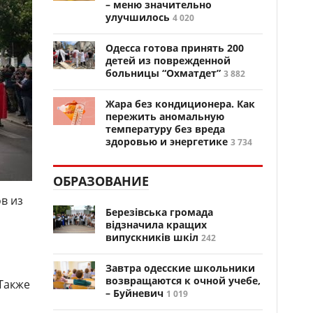
– меню значительно
улучшилось
4 020
Одесса готова принять 200
детей из поврежденной
больницы “Охматдет”
3 882
Жара без кондиционера. Как
пережить аномальную
температуру без вреда
здоровью и энергетике
3 734
ОБРАЗОВАНИЕ
в из
Березівська громада
відзначила кращих
випускників шкіл
242
Завтра одесские школьники
возвращаются к очной учебе,
 Также
– Буйневич
1 019