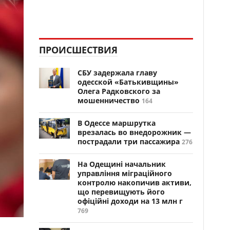
ПРОИСШЕСТВИЯ
СБУ задержала главу
одесской «Батькивщины»
Олега Радковского за
мошенничество
164
В Одессе маршрутка
врезалась во внедорожник —
пострадали три пассажира
276
На Одещині начальник
управління міграційного
контролю накопичив активи,
що перевищують його
офіційні доходи на 13 млн г
769