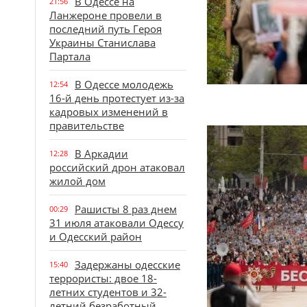
В Одессе на
21:56
Ланжероне провели в
последний путь Героя
Украины Станислава
Партала
В Одессе молодежь
12:54
16-й день протестует из-за
кадровых изменений в
правительстве
В Аркадии
12:28
российский дрон атаковал
жилой дом
Рашисты 8 раз днем
00:29
31 июля атаковали Одессу
и Одесский район
Задержаны одесские
15:40
террористы: двое 18-
летних студентов и 32-
летний безработный