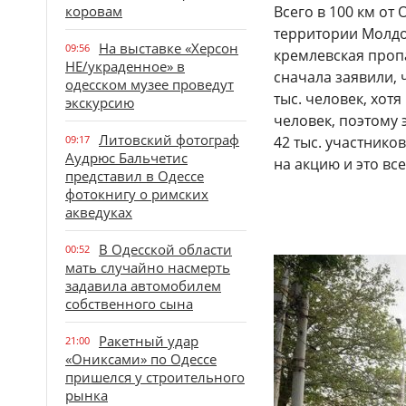
коровам
Всего в 100 км от
территории Молдо
На выставке «Херсон
09:56
кремлевская проп
НЕ/украденное» в
сначала заявили, 
одесском музее проведут
тыс. человек, хот
экскурсию
человек, поэтому
Литовский фотограф
09:17
42 тыс. участнико
Аудрюс Бальчетис
на акцию и это вс
представил в Одессе
фотокнигу о римских
акведуках
В Одесской области
00:52
мать случайно насмерть
задавила автомобилем
собственного сына
Ракетный удар
21:00
«Ониксами» по Одессе
пришелся у строительного
рынка