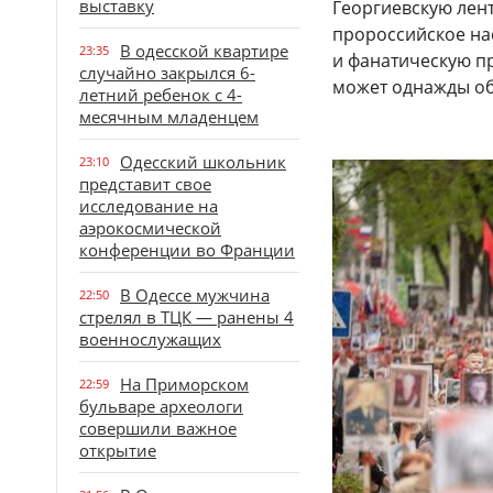
выставку
Георгиевскую лент
пророссийское на
В одесской квартире
23:35
и фанатическую п
случайно закрылся 6-
может однажды об
летний ребенок с 4-
месячным младенцем
Одесский школьник
23:10
представит свое
исследование на
аэрокосмической
конференции во Франции
В Одессе мужчина
22:50
стрелял в ТЦК — ранены 4
военнослужащих
На Приморском
22:59
бульваре археологи
совершили важное
открытие