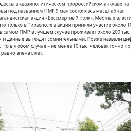
 Одессы в квазиполитическом пророссийском анклаве на
вы под названием ПМР 9 мая состоялась масштабная
агандистская акция «Бессмертный полк». Местные власт
что только в Тирасполе в акции приняли участие около 1
я в самом ПМР в лучшем случае проживает около 200 тыс.
 эти данные выглядят сомнительными. Позже назвали ци
в. Но в любом случае – не менее 10 тыс. человек точно п
е равно впечатляет.