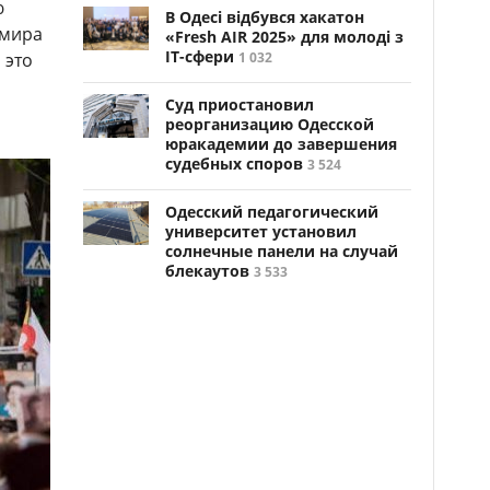
ю
В Одесі відбувся хакатон
 мира
«Fresh AIR 2025» для молоді з
ІТ-сфери
 это
1 032
Суд приостановил
реорганизацию Одесской
юракадемии до завершения
судебных споров
3 524
Одесский педагогический
университет установил
солнечные панели на случай
блекаутов
3 533