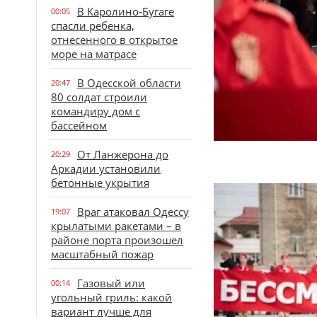
В Каролино-Бугаге
00:05
спасли ребенка,
отнесенного в открытое
море на матрасе
В Одесской области
20:47
80 солдат строили
командиру дом с
бассейном
От Ланжерона до
20:29
Аркадии установили
бетонные укрытия
Враг атаковал Одессу
19:07
крылатыми ракетами – в
районе порта произошел
масштабный пожар
Газовый или
00:14
угольный гриль: какой
вариант лучше для