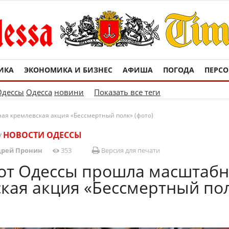
ИКА
ЭКОНОМИКА И БИЗНЕС
АФИША
ПОГОДА
ПЕРС
Одессы
Одесса
новини
Показать все теги
ая кремлевская акция «Бессмертный полк» (фото)
НОВОСТИ ОДЕССЫ
/
рей Пронин
353
Версия для печати
 от Одессы прошла масштаб
кая акция «Бессмертный по