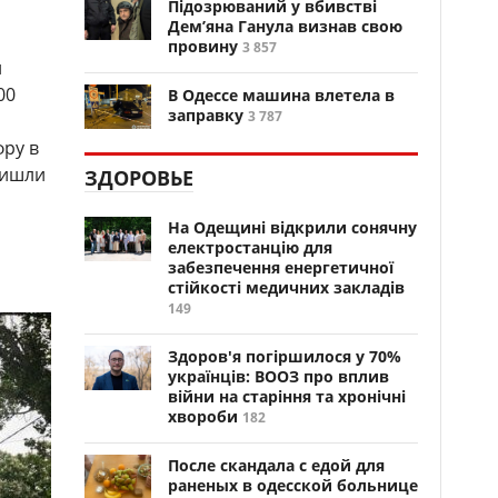
Підозрюваний у вбивстві
Дем’яна Ганула визнав свою
провину
3 857
и
00
В Одессе машина влетела в
заправку
3 787
фру в
ришли
ЗДОРОВЬЕ
На Одещині відкрили сонячну
електростанцію для
забезпечення енергетичної
стійкості медичних закладів
149
Здоров'я погіршилося у 70%
українців: ВООЗ про вплив
війни на старіння та хронічні
хвороби
182
После скандала с едой для
раненых в одесской больнице