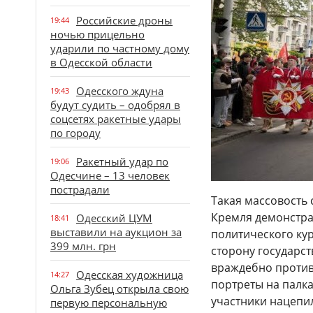
Российские дроны
19:44
ночью прицельно
ударили по частному дому
в Одесской области
Одесского ждуна
19:43
будут судить – одобрял в
соцсетях ракетные удары
по городу
Ракетный удар по
19:06
Одесчине – 13 человек
пострадали
Такая массовость
Кремля демонстра
Одесский ЦУМ
18:41
выставили на аукцион за
политического кур
399 млн. грн
сторону государст
враждебно против
Одесская художница
14:27
портреты на палка
Ольга Зубец открыла свою
участники нацепи
первую персональную