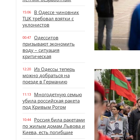
В Одессе чиновник
15:06
ТЦК требовал взятки с
уклонистов
Одесситов
00:47
призывают экономить
воду – ситуация
критическая
Из Одессы теперь
12:20
можно добраться на
поезде в Германию
Многодетную семью
11:13
убила российская ракета
под Кривым Рогом
Россия била ракетами
10:44
по жилым домам Львова и
Киева, есть погибшие