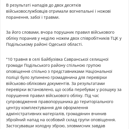
В результаті нападів до двох десятків
військовослужбовців отримали вогнепальні і ножові
поранення, забої і травми.
За його словами, вчора порушник правил військового
обліку поранив у неділю ножем двох співробітників ТЦК у
Подільському районі Одеської області.
"10 травня в селі Байбузівка Савранської селищної
громади Подільського району спільною групою
оповіщення спільно з представниками Національної
поліції було зупинено громадянина для перевірки
військово-облікових документів. За результатами
перевірки встановлено, що особа перебуває у розшуку за
порушення правил військового обліку. Під час
супроводження правопорушника до територіального
центру комплектування для оформлення
адміністративних матеріалів, громадянин вчинив
збройний напад на особовий склад групи оповіщення.
Застосувавши холодну зброю, зловмисник завдав