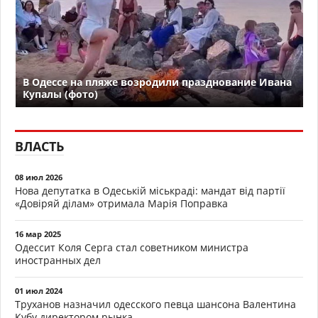
В Одессе на пляже возродили празднование Ивана
Купалы (фото)
ВЛАСТЬ
08 июл 2026
Нова депутатка в Одеській міськраді: мандат від партії
«Довіряй ділам» отримала Марія Поправка
16 мар 2025
Одессит Коля Серга стал советником министра
иностранных дел
01 июл 2024
Труханов назначил одесского певца шансона Валентина
Кубу директором рынка