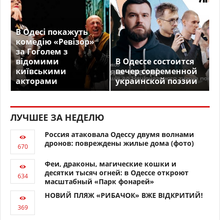
В Одесі покажуть
комедію «Ревізор»
за Гоголем з
відомими
В Одессе состоится
київськими
вечер современной
акторами
украинской поэзии
ЛУЧШЕЕ ЗА НЕДЕЛЮ
Россия атаковала Одессу двумя волнами
дронов: повреждены жилые дома (фото)
Феи, драконы, магические кошки и
десятки тысяч огней: в Одессе откроют
масштабный «Парк фонарей»
НОВИЙ ПЛЯЖ «РИБАЧОК» ВЖЕ ВІДКРИТИЙ!