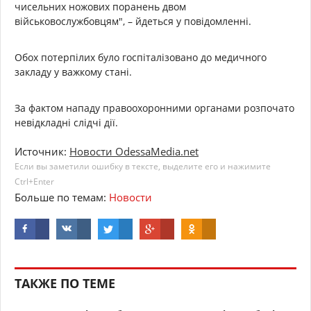
чисельних ножових поранень двом
військовослужбовцям", – йдеться у повідомленні.
Обох потерпілих було госпіталізовано до медичного
закладу у важкому стані.
За фактом нападу правоохоронними органами розпочато
невідкладні слідчі дії.
Источник:
Новости OdessaMedia.net
Если вы заметили ошибку в тексте, выделите его и нажимите
Ctrl+Enter
Больше по темам:
Новости
ТАКЖЕ ПО ТЕМЕ