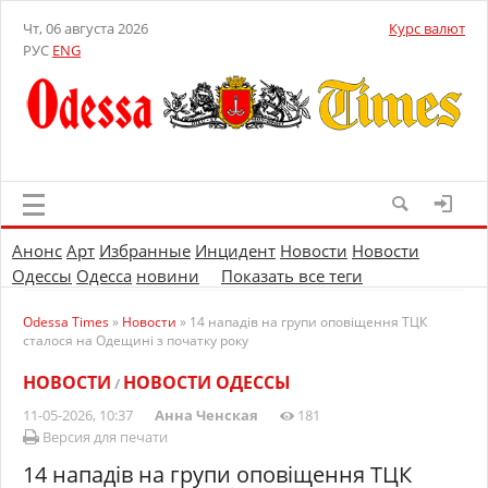
Чт, 06 августа 2026
Курс валют
РУС
ENG
Анонс
Арт
Избранные
Инцидент
Новости
Новости
Одессы
Одесса
новини
Показать все теги
Odessa Times
»
Новости
» 14 нападів на групи оповіщення ТЦК
сталося на Одещині з початку року
НОВОСТИ
НОВОСТИ ОДЕССЫ
/
11-05-2026, 10:37
Анна Ченская
181
Версия для печати
14 нападів на групи оповіщення ТЦК