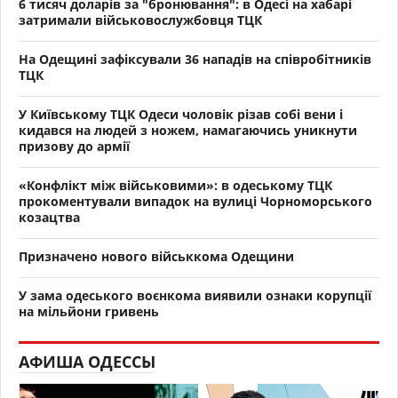
6 тисяч доларів за "бронювання": в Одесі на хабарі
затримали військовослужбовця ТЦК
На Одещині зафіксували 36 нападів на співробітників
ТЦК
У Київському ТЦК Одеси чоловік різав собі вени і
кидався на людей з ножем, намагаючись уникнути
призову до армії
«Конфлікт між військовими»: в одеському ТЦК
прокоментували випадок на вулиці Чорноморського
козацтва
Призначено нового військкома Одещини
У зама одеського воєнкома виявили ознаки корупції
на мільйони гривень
АФИША ОДЕССЫ