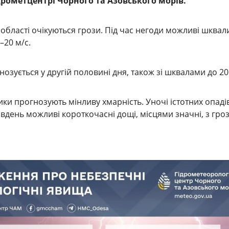
рометцентрі Чорного та Азовського морів.
 області очікуються грози. Під час негоди можливі шквал
–20 м/с.
нозується у другій половині дня, також зі шквалами до 20
ики прогнозують мінливу хмарність. Уночі істотних опаді
 вдень можливі короткочасні дощі, місцями значні, з гро