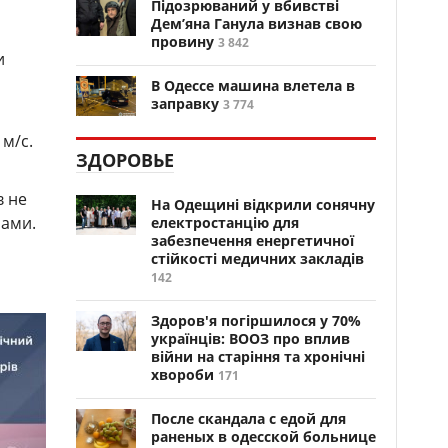
Підозрюваний у вбивстві
Дем’яна Ганула визнав свою
провину
3 842
и
В Одессе машина влетела в
заправку
3 774
 м/с.
ЗДОРОВЬЕ
в не
На Одещині відкрили сонячну
зами.
електростанцію для
забезпечення енергетичної
стійкості медичних закладів
142
Здоров'я погіршилося у 70%
українців: ВООЗ про вплив
війни на старіння та хронічні
хвороби
171
После скандала с едой для
раненых в одесской больнице