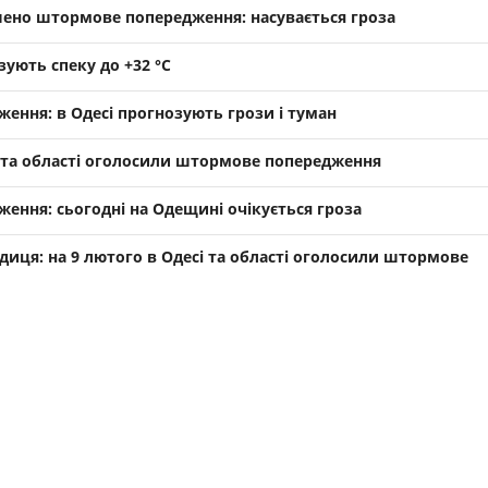
ено штормове попередження: насувається гроза
ують спеку до +32 °С
ення: в Одесі прогнозують грози і туман
і та області оголосили штормове попередження
ння: сьогодні на Одещині очікується гроза
иця: на 9 лютого в Одесі та області оголосили штормове