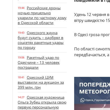
повідомили в Гід
Российские дроны
19:44
ночью прицельно
Удень 12 червня в
ударили по частному дому
вітру швидкістю 15
в Одесской области
Одесского ждуна
19:43
В Одесі гроза прог
будут судить – одобрял в
соцсетях ракетные удары
по городу
По області синопт
передбачається, а
Ракетный удар по
19:06
Одесчине – 13 человек
пострадали
Одесский ЦУМ
18:41
выставили на аукцион за
399 млн. грн
Одесская художница
14:27
Ольга Зубец открыла свою
первую персональную