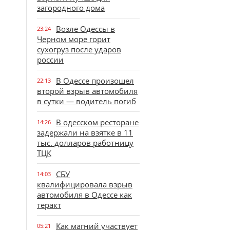
загородного дома
Возле Одессы в
23:24
Черном море горит
сухогруз после ударов
россии
В Одессе произошел
22:13
второй взрыв автомобиля
в сутки — водитель погиб
В одесском ресторане
14:26
задержали на взятке в 11
тыс. долларов работницу
ТЦК
СБУ
14:03
квалифицировала взрыв
автомобиля в Одессе как
теракт
Как магний участвует
05:21