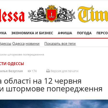
ИКА
ЭКОНОМИКА И БИЗНЕС
АФИША
ПОГОДА
ПЕРС
Одессы
Одесса
новини
Показать все теги
олосили штормове попередження
СТИ ОДЕССЫ
алья Безуглая
174
Версия для печати
а області на 12 червня
ли штормове попередження