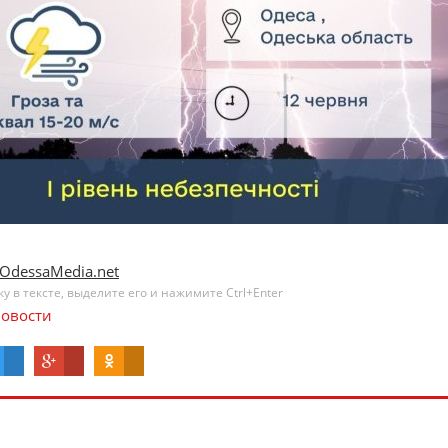
OdessaMedia.net
 в тексте, выделите его и нажимите Ctrl+Enter
овости