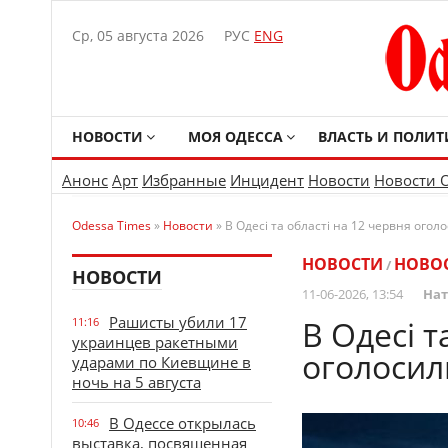
Ср, 05 августа 2026
РУС
ENG
НОВОСТИ
МОЯ ОДЕССА
ВЛАСТЬ И ПОЛИТ
Анонс
Арт
Избранные
Инцидент
Новости
Новости 
Odessa Times
»
Новости
» В Одесі та області на 12 червня ог
НОВОСТИ
НОВО
/
НОВОСТИ
11-06-2026, 13:54
Нат
Рашисты убили 17
В Одесі т
11:16
украинцев ракетными
оголоси
ударами по Киевщине в
ночь на 5 августа
В Одессе открылась
10:46
выставка, посвященная