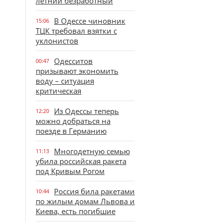
летний безработный
В Одессе чиновник
15:06
ТЦК требовал взятки с
уклонистов
Одесситов
00:47
призывают экономить
воду – ситуация
критическая
Из Одессы теперь
12:20
можно добраться на
поезде в Германию
Многодетную семью
11:13
убила российская ракета
под Кривым Рогом
Россия била ракетами
10:44
по жилым домам Львова и
Киева, есть погибшие