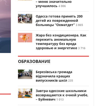
– меню значительно
улучшилось
4 006
Одесса готова принять 200
детей из поврежденной
больницы “Охматдет”
3 865
Жара без кондиционера. Как
пережить аномальную
температуру без вреда
здоровью и энергетике
3 716
ОБРАЗОВАНИЕ
Березівська громада
відзначила кращих
випускників шкіл
235
Завтра одесские школьники
возвращаются к очной учебе,
– Буйневич
1 013