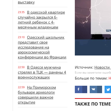
выставку
В одесской квартире
23:35
случайно закрылся 6-
летний ребенок с 4-
месячным младенцем
Одесский школьник
23:10
представит свое
исследование на
аэрокосмической
конференции во Франции
В Одессе мужчина
Источник:
Новости 
22:50
стрелял в ТЦК — ранены 4
Если вы заметили ошибку
военнослужащих
Больше по темам:
Н
На Приморском
22:59
бульваре археологи
совершили важное
открытие
ТАКЖЕ ПО ТЕМЕ