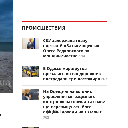
ПРОИСШЕСТВИЯ
СБУ задержала главу
одесской «Батькивщины»
Олега Радковского за
мошенничество
149
В Одессе маршрутка
врезалась во внедорожник —
пострадали три пассажира
267
На Одещині начальник
управління міграційного
контролю накопичив активи,
що перевищують його
офіційні доходи на 13 млн г
о
762