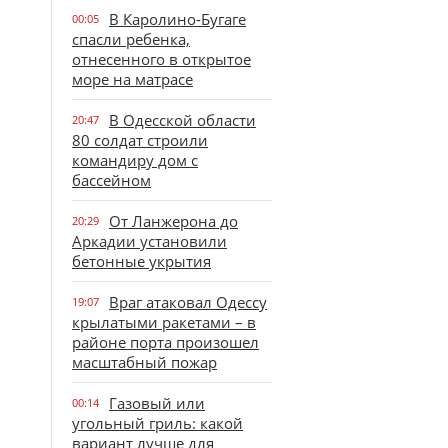
В Каролино-Бугаге
00:05
спасли ребенка,
отнесенного в открытое
море на матрасе
В Одесской области
20:47
80 солдат строили
командиру дом с
бассейном
От Ланжерона до
20:29
Аркадии установили
бетонные укрытия
Враг атаковал Одессу
19:07
крылатыми ракетами – в
районе порта произошел
масштабный пожар
Газовый или
00:14
угольный гриль: какой
вариант лучше для