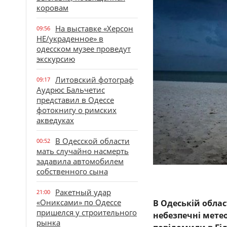
коровам
На выставке «Херсон
09:56
НЕ/украденное» в
одесском музее проведут
экскурсию
Литовский фотограф
09:17
Аудрюс Бальчетис
представил в Одессе
фотокнигу о римских
акведуках
В Одесской области
00:52
мать случайно насмерть
задавила автомобилем
собственного сына
Ракетный удар
21:00
«Ониксами» по Одессе
В Одеській облас
пришелся у строительного
небезпечні метео
рынка