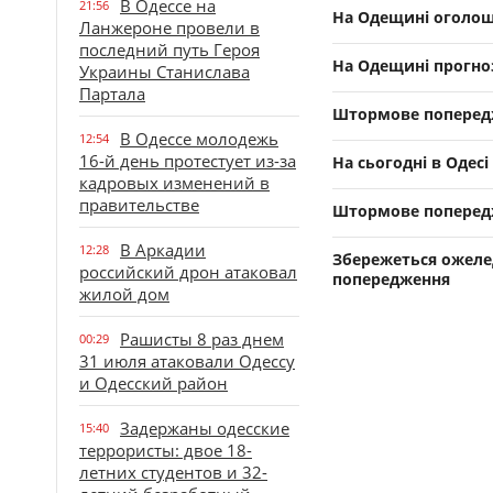
В Одессе на
21:56
На Одещині оголош
Ланжероне провели в
последний путь Героя
На Одещині прогноз
Украины Станислава
Партала
Штормове попередж
В Одессе молодежь
12:54
16-й день протестует из-за
На сьогодні в Одес
кадровых изменений в
правительстве
Штормове попередже
В Аркадии
12:28
Збережеться ожелед
российский дрон атаковал
попередження
жилой дом
Рашисты 8 раз днем
00:29
31 июля атаковали Одессу
и Одесский район
Задержаны одесские
15:40
террористы: двое 18-
летних студентов и 32-