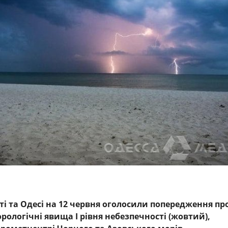
ті та Одесі на 12 червня оголосили попередження пр
рологічні явища І рівня небезпечності (жовтий),