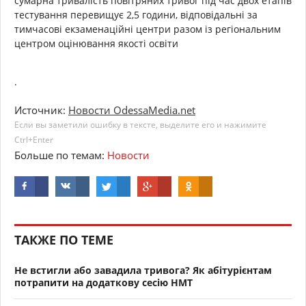
сумарна тривалість повітряних тривог під час двох етапів
тестування перевищує 2,5 години, відповідальні за
тимчасові екзаменаційні центри разом із регіональним
центром оцінювання якості освіти
.
Источник:
Новости OdessaMedia.net
Если вы заметили ошибку в тексте, выделите его и нажимите
Ctrl+Enter
Больше по темам:
Новости
ТАКЖЕ ПО ТЕМЕ
Не встигли або завадила тривога? Як абітурієнтам
потрапити на додаткову сесію НМТ