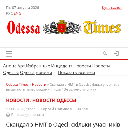
Пт, 07 августа 2026
Курс валют
РУС
ENG
Анонс
Арт
Избранные
Инцидент
Новости
Новости
Одессы
Одесса
новини
Показать все теги
Odessa Times
»
Новости
» Скандал з НМТ в Одесі: скільки учасників
вимагають перескладання після 13-годинного іспиту
НОВОСТИ
НОВОСТИ ОДЕССЫ
/
12-06-2026, 16:27
Сергей Новиков
158
Версия для печати
Скандал з НМТ в Одесі: скільки учасників