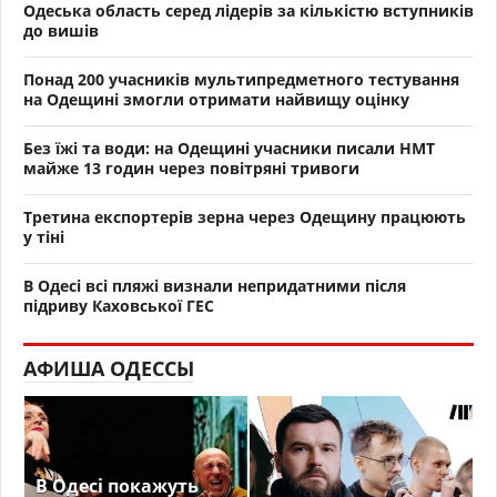
Одеська область серед лідерів за кількістю вступників
до вишів
Понад 200 учасників мультипредметного тестування
на Одещині змогли отримати найвищу оцінку
Без їжі та води: на Одещині учасники писали НМТ
майже 13 годин через повітряні тривоги
Третина експортерів зерна через Одещину працюють
у тіні
В Одесі всі пляжі визнали непридатними після
підриву Каховської ГЕС
АФИША ОДЕССЫ
В Одесі покажуть