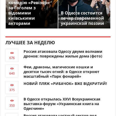
комедію «Ревізор»
за Гоголем з
відомими
В Одессе состоится
київськими
вечер современной
акторами
украинской поэзии
ЛУЧШЕЕ ЗА НЕДЕЛЮ
Россия атаковала Одессу двумя волнами
дронов: повреждены жилые дома (фото)
Феи, драконы, магические кошки и
десятки тысяч огней: в Одессе откроют
масштабный «Парк фонарей»
НОВИЙ ПЛЯЖ «РИБАЧОК» ВЖЕ ВІДКРИТИЙ!
В Одессе открылась XXVI Всеукраинская
выставка-форум «Украинская книга на
Одесчине»
Россия атаковала частный сектор под