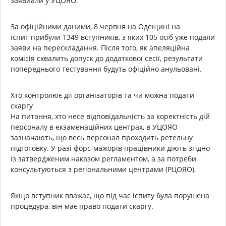
заявиали у УЦОЯО.
За офіційними даними, 8 червня на Одещині на
іспит прибули 1349 вступників, з яких 105 осіб уже подали
заяви на перескладання. Після того, як апеляційна
комісія схвалить допуск до додаткової сесії, результати
попереднього тестування будуть офіційно анульовані.
Хто контролює дії організаторів та чи можна подати
скаргу
На питання, хто несе відповідальність за коректність дій
персоналу в екзаменаційних центрах, в УЦОЯО
зазначають, що весь персонал проходить ретельну
підготовку. У разі форс-мажорів працівники діють згідно
із затвердженим наказом регламентом, а за потреби
консультуються з регіональними центрами (РЦОЯО).
Якщо вступник вважає, що під час іспиту була порушена
процедура, він має право подати скаргу.