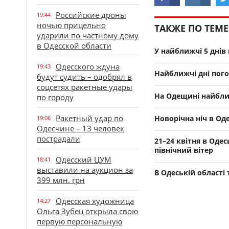
Российские дроны
19:44
ночью прицельно
ТАКЖЕ ПО ТЕМЕ
ударили по частному дому
в Одесской области
У найближчі 5 днів
Одесского ждуна
19:43
Найближчі дні пог
будут судить – одобрял в
соцсетях ракетные удары
На Одещині найближ
по городу
Ракетный удар по
Новорічна ніч в Од
19:06
Одесчине – 13 человек
пострадали
21–24 квітня в Оде
північний вітер
Одесский ЦУМ
18:41
выставили на аукцион за
В Одеській област
399 млн. грн
Одесская художница
14:27
Ольга Зубец открыла свою
первую персональную