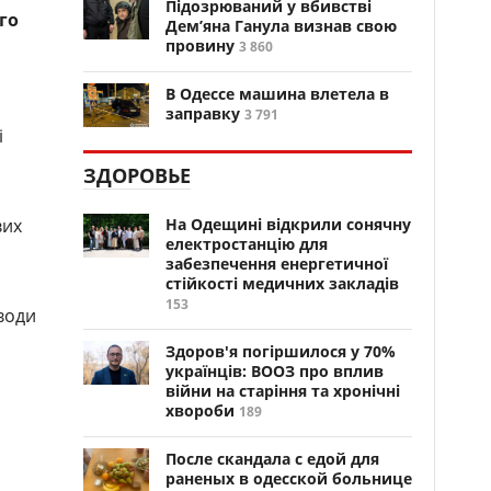
Підозрюваний у вбивстві
го
Дем’яна Ганула визнав свою
провину
3 860
.
В Одессе машина влетела в
заправку
3 791
і
ЗДОРОВЬЕ
вих
На Одещині відкрили сонячну
електростанцію для
забезпечення енергетичної
стійкості медичних закладів
153
води
Здоров'я погіршилося у 70%
українців: ВООЗ про вплив
війни на старіння та хронічні
хвороби
189
После скандала с едой для
раненых в одесской больнице