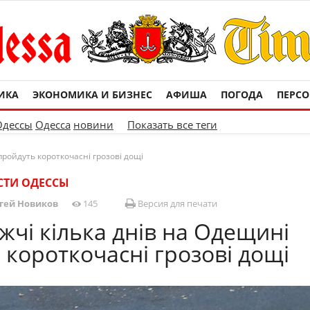
ИКА
ЭКОНОМИКА И БИЗНЕС
АФИША
ПОГОДА
ПЕРС
Одессы
Одесса
новини
Показать все теги
пройдуть короткочасні грозові дощі
СТИ ОДЕССЫ
гей Новиков
145
Версия для печати
жчі кілька днів на Одещині
 короткочасні грозові дощі