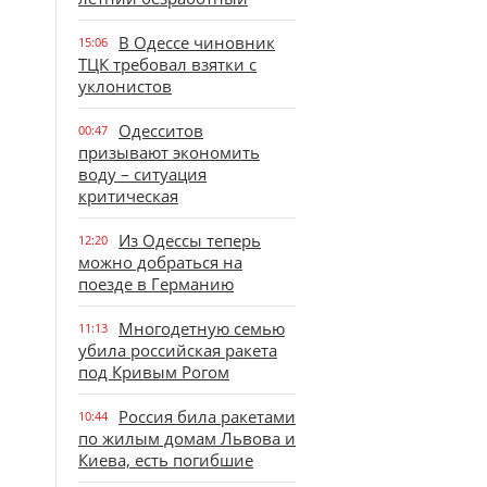
В Одессе чиновник
15:06
ТЦК требовал взятки с
уклонистов
Одесситов
00:47
призывают экономить
воду – ситуация
критическая
Из Одессы теперь
12:20
можно добраться на
поезде в Германию
Многодетную семью
11:13
убила российская ракета
под Кривым Рогом
Россия била ракетами
10:44
по жилым домам Львова и
Киева, есть погибшие