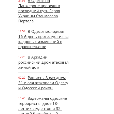
В Одессе на
21:56
Ланжероне провели в
последний путь Героя
Украины Станислава
Партала
В Одессе молодежь
12:54
16-й день протестует из-за
кадровых изменений в
правительстве
В Аркадии
12:28
российский дрон атаковал
жилой дом
Рашисты 8 раз днем
00:29
31 июля атаковали Одессу
и Одесский район
Задержаны одесские
15:40
террористы: двое 18-
летних студентов и 32-
летний безработный