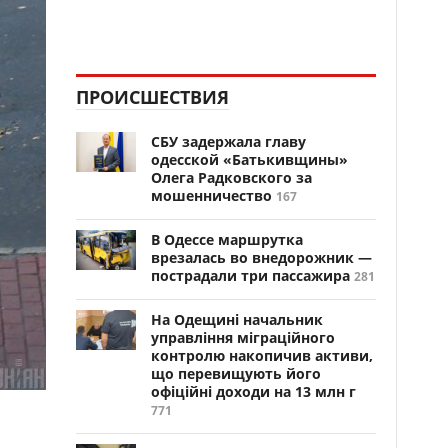
ПРОИСШЕСТВИЯ
СБУ задержала главу
одесской «Батькивщины»
Олега Радковского за
мошенничество
167
В Одессе маршрутка
врезалась во внедорожник —
пострадали три пассажира
281
На Одещині начальник
управління міграційного
контролю накопичив активи,
що перевищують його
офіційні доходи на 13 млн г
771