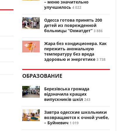
– меню значительно
улучшилось
4 022
Одесса готова принять 200
детей из поврежденной
больницы “Охматдет”
3 886
Жара без кондиционера. Как
пережить аномальную
температуру без вреда
здоровью и энергетике
3 738
ОБРАЗОВАНИЕ
Березівська громада
відзначила кращих
випускників шкіл
243
Завтра одесские школьники
возвращаются к очной учебе,
– Буйневич
1 019