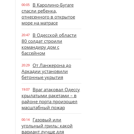
В Каролино-Бугаге
00:05
спасли ребенка,
отнесенного в открытое
море на матрасе
В Одесской области
20:47
80 солдат строили
командиру дом с
бассейном
От Ланжерона до
20:29
Аркадии установили
бетонные укрытия
Враг атаковал Одессу
19:07
крылатыми ракетами – в
районе порта произошел
масштабный пожар
Газовый или
00:14
угольный гриль: какой
вариант лучше для