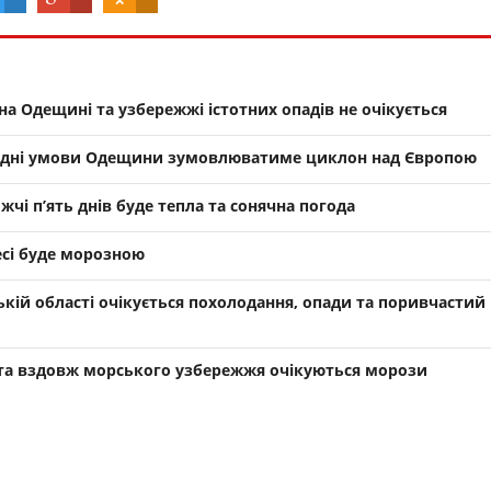
 на Одещині та узбережжі істотних опадів не очікується
одні умови Одещини зумовлюватиме циклон над Європою
чі п’ять днів буде тепла та сонячна погода
есі буде морозною
ській області очікується похолодання, опади та поривчастий
і та вздовж морського узбережжя очікуються морози