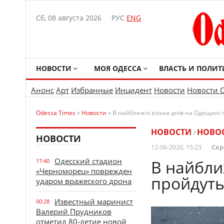
Сб, 08 августа 2026
РУС
ENG
НОВОСТИ
МОЯ ОДЕССА
ВЛАСТЬ И ПОЛИТ
Анонс
Арт
Избранные
Инцидент
Новости
Новости 
Odessa Times
»
Новости
» В найближчі кілька днів на Одещині 
НОВОСТИ
НОВО
/
НОВОСТИ
12-06-2026, 15:23
Сер
Одесский стадион
В найбли
17:40
«Черноморец» поврежден
пройдуть
ударом вражеского дрона
Известный маринист
00:28
Валерий Прудников
отметил 80-летие новой