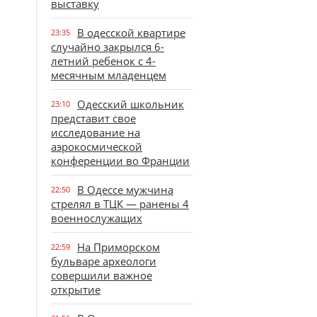
выставку
В одесской квартире
23:35
случайно закрылся 6-
летний ребенок с 4-
месячным младенцем
Одесский школьник
23:10
представит свое
исследование на
аэрокосмической
конференции во Франции
В Одессе мужчина
22:50
стрелял в ТЦК — ранены 4
военнослужащих
На Приморском
22:59
бульваре археологи
совершили важное
открытие