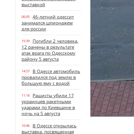
выставкой
46-летний одессит
00:05
занимался шпионажем
для россии
Погибли 2 человека,
15:39
12 ранены в результате
атак врага по Одесскому
району 5 августа
В Одессе автомобиль
14:57
провалился под землю в
большую яму с водой
Рашисты убили 17
11:16
украинцев ракетными
ударами по Киевщине в
ночь на 5 августа
В Одессе открылась
10:46
выставка, посвященная