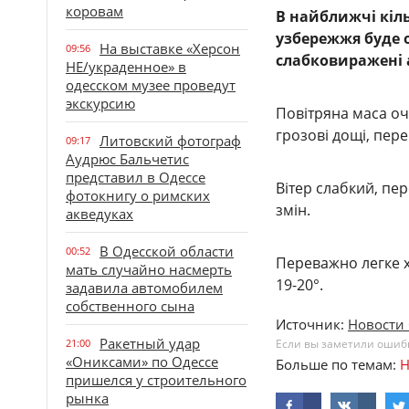
коровам
В найближчі кіл
узбережжя буде 
На выставке «Херсон
09:56
слабковиражені 
НЕ/украденное» в
одесском музее проведут
экскурсию
Повітряна маса оч
грозові дощі, пер
Литовский фотограф
09:17
Аудрюс Бальчетис
представил в Одессе
Вітер слабкий, пе
фотокнигу о римских
змін.
акведуках
В Одесской области
00:52
Переважно легке х
мать случайно насмерть
19-20°.
задавила автомобилем
собственного сына
Источник:
Новости 
Ракетный удар
21:00
Если вы заметили ошибку
«Ониксами» по Одессе
Больше по темам:
Н
пришелся у строительного
рынка