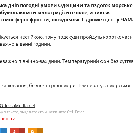
ька днів погодні умови Одещини та вздовж морсько
обумовлювати малоградієнте поле, а також
атмосферні фронти, повідомляє Гідрометцентр ЧАМ
ікується нестійкою, тому подекуди пройдуть короткочасн
еважно в денні години.
реважно північно-західний. Температурний фон без суттє
вилювання, безпечні рівні моря. Температура морської 
OdessaMedia.net
 в тексте, выделите его и нажимите Ctrl+Enter
овости