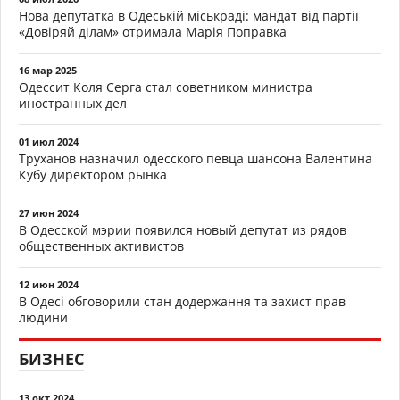
Нова депутатка в Одеській міськраді: мандат від партії
«Довіряй ділам» отримала Марія Поправка
16 мар 2025
Одессит Коля Серга стал советником министра
иностранных дел
01 июл 2024
Труханов назначил одесского певца шансона Валентина
Кубу директором рынка
27 июн 2024
В Одесской мэрии появился новый депутат из рядов
общественных активистов
12 июн 2024
В Одесі обговорили стан додержання та захист прав
людини
БИЗНЕС
13 окт 2024