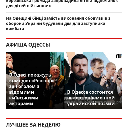
Березівська громада запровадила літній відпочинок
для дітей військових
На Одещині бійці замість виконання обов’язків з
оборони України будували дім для заступника
комбата
АФИША ОДЕССЫ
В Одесі покажуть
комедію «Ревізор»
за Гоголем з
відомими
В Одессе состоится
київськими
вечер современной
акторами
украинской поэзии
ЛУЧШЕЕ ЗА НЕДЕЛЮ