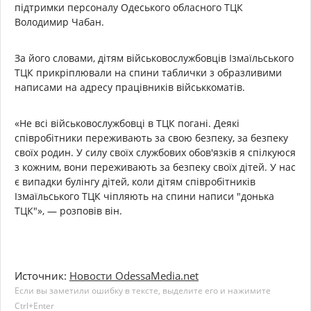
підтримки персоналу Одеського обласного ТЦК
Володимир Чабан.
За його словами, дітям військовослужбовців Ізмаїльського
ТЦК прикріплювали на спини таблички з образливими
написами на адресу працівників військкоматів.
«Не всі військовослужбовці в ТЦК погані. Деякі
співробітники переживають за свою безпеку, за безпеку
своїх родин. У силу своїх службових обов'язків я спілкуюся
з кожним, вони переживають за безпеку своїх дітей. У нас
є випадки булінгу дітей, коли дітям співробітників
Ізмаїльського ТЦК чіпляють на спини написи "донька
ТЦК"», — розповів він.
Источник:
Новости OdessaMedia.net
Если вы заметили ошибку в тексте, выделите его и нажимите
Ctrl+Enter