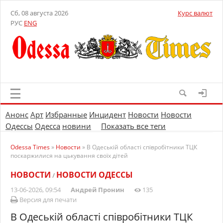
Сб, 08 августа 2026
Курс валют
РУС
ENG
Анонс
Арт
Избранные
Инцидент
Новости
Новости
Одессы
Одесса
новини
Показать все теги
Odessa Times
»
Новости
» В Одеській області співробітники ТЦК
поскаржилися на цькування своїх дітей
НОВОСТИ
НОВОСТИ ОДЕССЫ
/
13-06-2026, 09:54
Андрей Пронин
135
Версия для печати
В Одеській області співробітники ТЦК