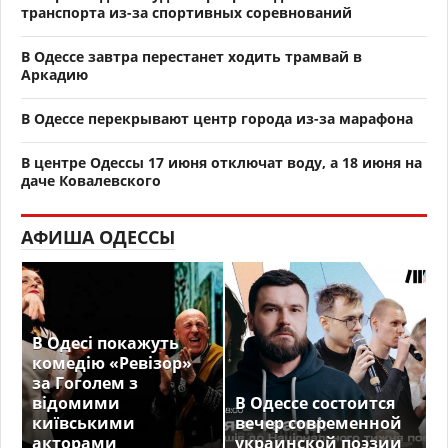
транспорта из-за спортивных соревнований
В Одессе завтра перестанет ходить трамвай в
Аркадию
В Одессе перекрывают центр города из-за марафона
В центре Одессы 17 июня отключат воду, а 18 июня на
даче Ковалевского
АФИША ОДЕССЫ
В Одесі покажуть
комедію «Ревізор»
за Гоголем з
відомими
В Одессе состоится
київськими
вечер современной
акторами
украинской поэзии