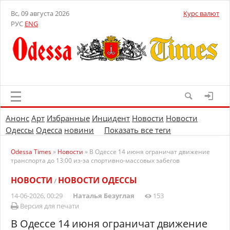
Вс, 09 августа 2026
Курс валют
РУС
ENG
Анонс
Арт
Избранные
Инцидент
Новости
Новости
Одессы
Одесса
новини
Показать все теги
Odessa Times
»
Новости
» В Одессе 14 июня ограничат движение
транспорта до 13:00 из-за спортивно-массовых забегов
НОВОСТИ
НОВОСТИ ОДЕССЫ
/
14-06-2026, 00:29
Наталья Безуглая
153
Версия для печати
В Одессе 14 июня ограничат движение