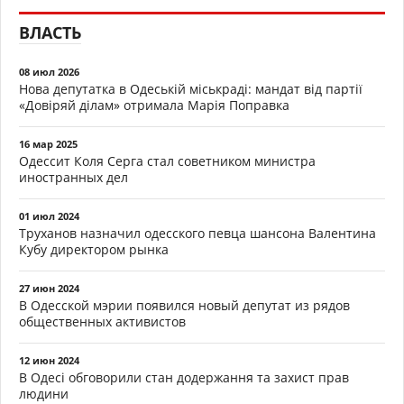
ВЛАСТЬ
08 июл 2026
Нова депутатка в Одеській міськраді: мандат від партії
«Довіряй ділам» отримала Марія Поправка
16 мар 2025
Одессит Коля Серга стал советником министра
иностранных дел
01 июл 2024
Труханов назначил одесского певца шансона Валентина
Кубу директором рынка
27 июн 2024
В Одесской мэрии появился новый депутат из рядов
общественных активистов
12 июн 2024
В Одесі обговорили стан додержання та захист прав
людини