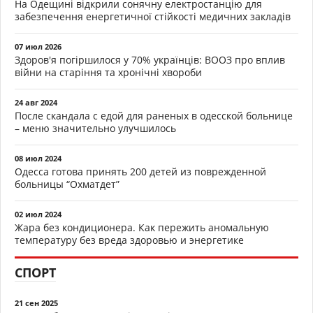
На Одещині відкрили сонячну електростанцію для
забезпечення енергетичної стійкості медичних закладів
07 июл 2026
Здоров'я погіршилося у 70% українців: ВООЗ про вплив
війни на старіння та хронічні хвороби
24 авг 2024
После скандала с едой для раненых в одесской больнице
– меню значительно улучшилось
08 июл 2024
Одесса готова принять 200 детей из поврежденной
больницы “Охматдет”
02 июл 2024
Жара без кондиционера. Как пережить аномальную
температуру без вреда здоровью и энергетике
СПОРТ
21 сен 2025