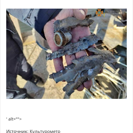
' alt="">
Источник:
Культурометр