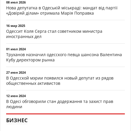
08 июл 2026
Нова депутатка в Одеській міськраді: мандат від партії
«Довіряй ділам» отримала Марія Поправка
16 мар 2025
Одессит Коля Серга стал советником министра
иностранных дел
01 июл 2024
Труханов назначил одесского певца шансона Валентина
Кубу директором рынка
27 июн 2024
В Одесской мэрии появился новый депутат из рядов
общественных активистов
12 июн 2024
В Одесі обговорили стан додержання та захист прав
людини
БИЗНЕС