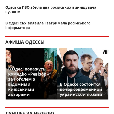
Одеська ПВО збила два російських винищувача
Су-30СМ
В Одесі СБУ виявила і затримала російського
інформатора
АФИША ОДЕССЫ
В Одесі покажуть
комедію «Ревізор»
за Гоголем з
відомими
В Одессе состоится
київськими
вечер современной
акторами
украинской поэзии
ЛУЧШЕЕ ЗА НЕДЕЛЮ