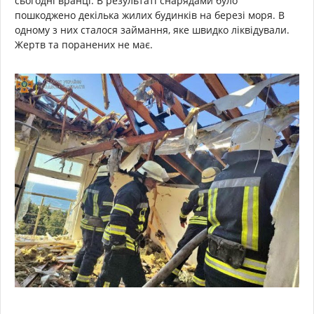
сьогодні вранці. В результаті снарядами було
пошкоджено декілька жилих будинків на березі моря. В
одному з них сталося займання, яке швидко ліквідували.
Жертв та поранених не має.