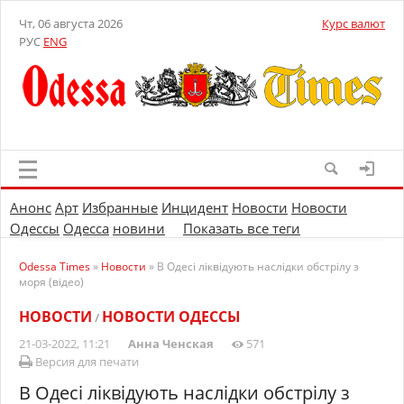
Чт, 06 августа 2026
Курс валют
РУС
ENG
Анонс
Арт
Избранные
Инцидент
Новости
Новости
Одессы
Одесса
новини
Показать все теги
Odessa Times
»
Новости
» В Одесі ліквідують наслідки обстрілу з
моря (відео)
НОВОСТИ
НОВОСТИ ОДЕССЫ
/
21-03-2022, 11:21
Анна Ченская
571
Версия для печати
В Одесі ліквідують наслідки обстрілу з