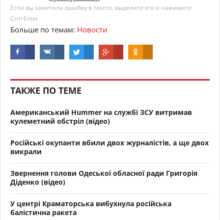
Если вы заметили ошибку в тексте, выделите его и нажимите
Ctrl+Enter
Больше по темам:
Новости
ТАКЖЕ ПО ТЕМЕ
Американський Hummer на службі ЗСУ витримав
кулеметний обстріл (відео)
Російські окупанти вбили двох журналістів, а ще двох
викрали
Звернення голови Одеської обласної ради Григорія
Діденко (відео)
У центрі Краматорська вибухнула російська
балістична ракета