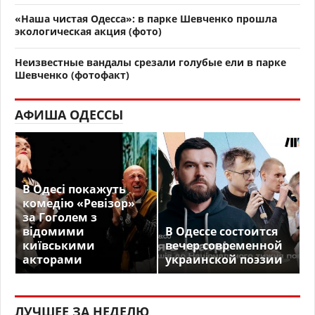
«Наша чистая Одесса»: в парке Шевченко прошла
экологическая акция (фото)
Неизвестные вандалы срезали голубые ели в парке
Шевченко (фотофакт)
АФИША ОДЕССЫ
В Одесі покажуть
комедію «Ревізор»
за Гоголем з
відомими
В Одессе состоится
київськими
вечер современной
акторами
украинской поэзии
ЛУЧШЕЕ ЗА НЕДЕЛЮ