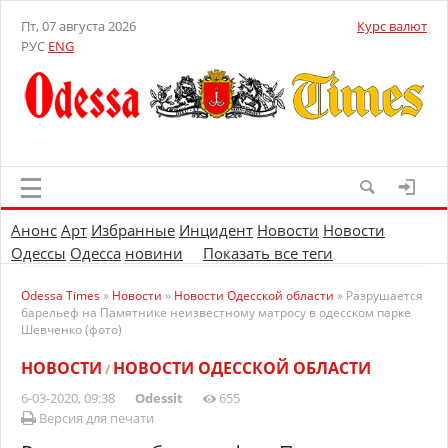
Пт, 07 августа 2026
Курс валют
РУС
ENG
Анонс
Арт
Избранные
Инцидент
Новости
Новости
Одессы
Одесса
новини
Показать все теги
Odessa Times
»
Новости
»
Новости Одесской области
» Разрушается
барельеф на Памятнике неизвестному матросу в одесском парке
Шевченко (фото)
НОВОСТИ
НОВОСТИ ОДЕССКОЙ ОБЛАСТИ
/
6-03-2020, 09:38
Odessit
655
Версия для печати