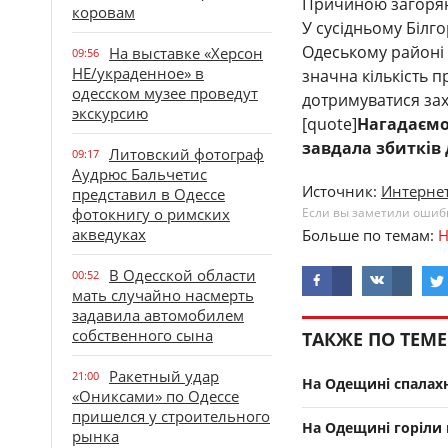
Причиною загорян
коровам
У сусідньому Білг
Одеському районі 
На выставке «Херсон
09:56
НЕ/украденное» в
значна кількість 
одесском музее проведут
дотримуватися зах
экскурсию
[quote]
Нагадаємо
завдала збитків 
Литовский фотограф
09:17
Аудрюс Бальчетис
Источник:
Интернет
представил в Одессе
фотокнигу о римских
Если вы заметили ошибку
акведуках
Больше по темам:
Н
В Одесской области
00:52
мать случайно насмерть
задавила автомобилем
собственного сына
ТАКЖЕ ПО ТЕМЕ
Ракетный удар
21:00
На Одещині спалах
«Ониксами» по Одессе
пришелся у строительного
На Одещині горіли 
рынка