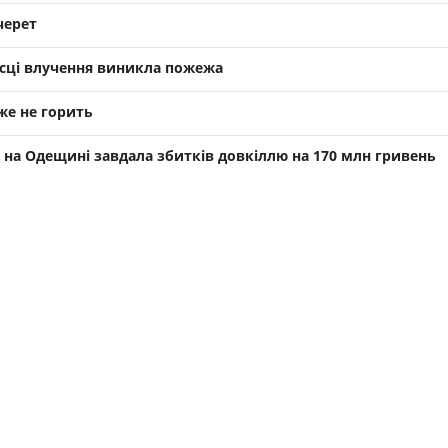
черет
місці влучення виникла пожежа
же не горить
на Одещині завдала збитків довкіллю на 170 млн гривень