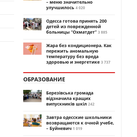
– меню значительно
улучшилось
4 020
Одесса готова принять 200
детей из поврежденной
больницы “Охматдет”
3 885
Жара без кондиционера. Как
пережить аномальную
температуру без вреда
здоровью и энергетике
3 737
ОБРАЗОВАНИЕ
Березівська громада
відзначила кращих
випускників шкіл
242
Завтра одесские школьники
возвращаются к очной учебе,
– Буйневич
1 019