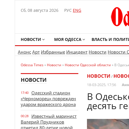
Сб, 08 августа 2026
РУС
ENG
НОВОСТИ
МОЯ ОДЕССА
ВЛАСТЬ И ПОЛИТ
Анонс
Арт
Избранные
Инцидент
Новости
Новости 
Odessa Times
»
Новости
»
Новости Одесской области
» В Одесь
НОВОСТИ
НОВОС
/
НОВОСТИ
18-03-2025, 17:56
Анн
Одесский стадион
В Одеськ
17:40
«Черноморец» поврежден
десять ге
ударом вражеского дрона
Известный маринист
00:28
Валерий Прудников
отметил 80-летие новой