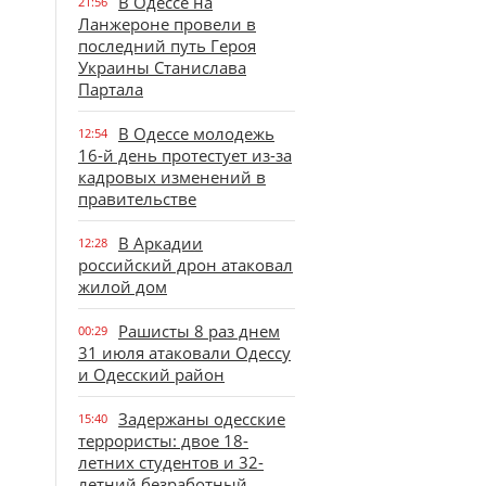
В Одессе на
21:56
Ланжероне провели в
последний путь Героя
Украины Станислава
Партала
В Одессе молодежь
12:54
16-й день протестует из-за
кадровых изменений в
правительстве
В Аркадии
12:28
российский дрон атаковал
жилой дом
Рашисты 8 раз днем
00:29
31 июля атаковали Одессу
и Одесский район
Задержаны одесские
15:40
террористы: двое 18-
летних студентов и 32-
летний безработный