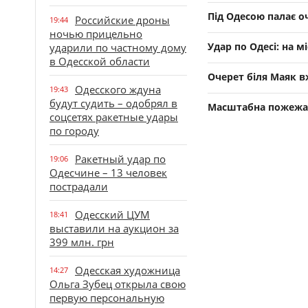
Під Одесою палає о
Российские дроны
19:44
ночью прицельно
Удар по Одесі: на 
ударили по частному дому
в Одесской области
Очерет біля Маяк в
Одесского ждуна
19:43
будут судить – одобрял в
Масштабна пожежа 
соцсетях ракетные удары
по городу
Ракетный удар по
19:06
Одесчине – 13 человек
пострадали
Одесский ЦУМ
18:41
выставили на аукцион за
399 млн. грн
Одесская художница
14:27
Ольга Зубец открыла свою
первую персональную