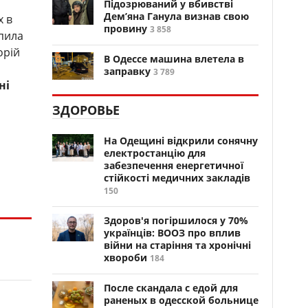
Підозрюваний у вбивстві
Дем’яна Ганула визнав свою
х в
провину
3 858
апила
орій
В Одессе машина влетела в
заправку
3 789
ні
ЗДОРОВЬЕ
На Одещині відкрили сонячну
електростанцію для
забезпечення енергетичної
стійкості медичних закладів
150
Здоров'я погіршилося у 70%
українців: ВООЗ про вплив
війни на старіння та хронічні
хвороби
184
После скандала с едой для
раненых в одесской больнице