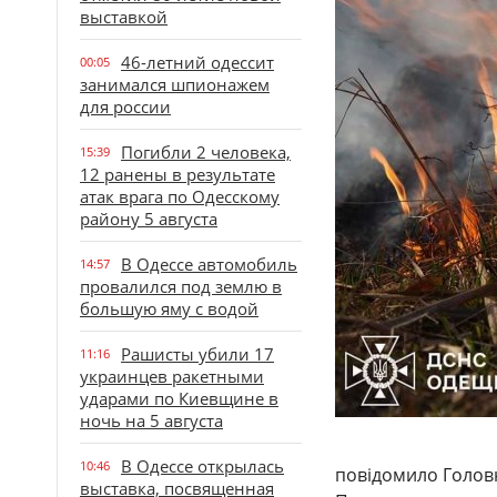
выставкой
46-летний одессит
00:05
занимался шпионажем
для россии
Погибли 2 человека,
15:39
12 ранены в результате
атак врага по Одесскому
району 5 августа
В Одессе автомобиль
14:57
провалился под землю в
большую яму с водой
Рашисты убили 17
11:16
украинцев ракетными
ударами по Киевщине в
ночь на 5 августа
В Одессе открылась
10:46
повідомило Головн
выставка, посвященная