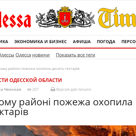
ИКА
ЭКОНОМИКА И БИЗНЕС
АФИША
ПОГОДА
ПЕРС
Одессы
Одесса
новини
Показать все теги
кому районі пожежа охопила десять гектарів
ТИ ОДЕССКОЙ ОБЛАСТИ
а Ченская
297
Версия для печати
ому районі пожежа охопила
ктарів