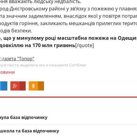
ня вважають людську недбалість.
ород-Дністровському районі у зв’язку з пожежею у плавня
та значним задимленням, внаслідок якої у повітря потр
продуктів горіння, закликають мешканців прилеглих терит
одів безпеки.
, що у минулому році масштабна пожежа на Одещи
довкіллю на 170 млн гривень
[/quote]
-газета "Топор"
 в тексте, выделите его и нажимите Ctrl+Enter
овини
нула база відпочинку
школа та база відпочинку