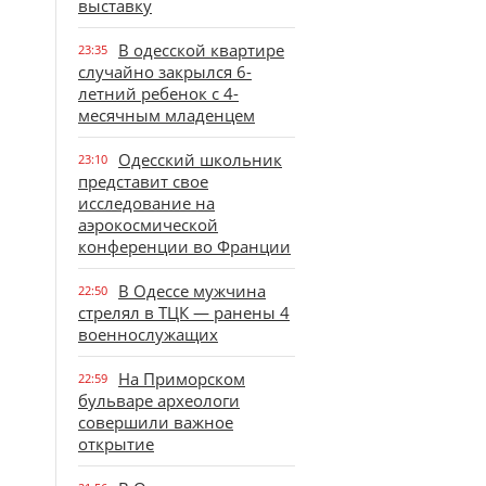
выставку
В одесской квартире
23:35
случайно закрылся 6-
летний ребенок с 4-
месячным младенцем
Одесский школьник
23:10
представит свое
исследование на
аэрокосмической
конференции во Франции
В Одессе мужчина
22:50
стрелял в ТЦК — ранены 4
военнослужащих
На Приморском
22:59
бульваре археологи
совершили важное
открытие