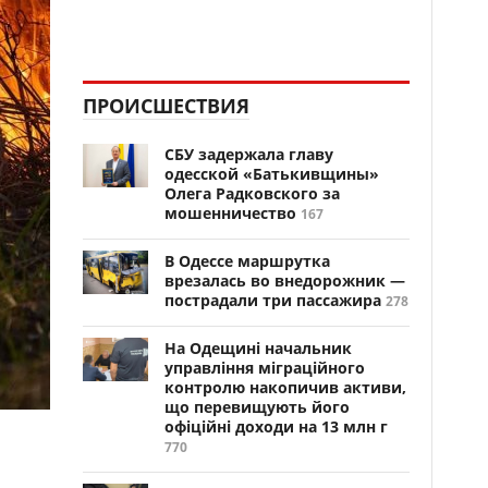
ПРОИСШЕСТВИЯ
СБУ задержала главу
одесской «Батькивщины»
Олега Радковского за
мошенничество
167
В Одессе маршрутка
врезалась во внедорожник —
пострадали три пассажира
278
На Одещині начальник
управління міграційного
контролю накопичив активи,
що перевищують його
офіційні доходи на 13 млн г
770