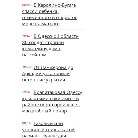
В Каролино-Бугаге
00:05
спасли ребенка,
отнесенного в открытое
море на матрасе
В Одесской области
20:47
80 солдат строили
командиру дом с
бассейном
От Ланжерона до
20:29
Аркадии установили
бетонные укрытия
Враг атаковал Одессу
19:07
крылатыми ракетами – в
районе порта произошел
масштабный пожар
Газовый или
00:14
угольный гриль: какой
вариант лучше для