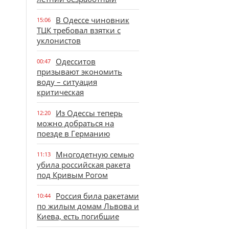
В Одессе чиновник
15:06
ТЦК требовал взятки с
уклонистов
Одесситов
00:47
призывают экономить
воду – ситуация
критическая
Из Одессы теперь
12:20
можно добраться на
поезде в Германию
Многодетную семью
11:13
убила российская ракета
под Кривым Рогом
Россия била ракетами
10:44
по жилым домам Львова и
Киева, есть погибшие