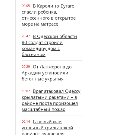
В Каролино-Бугаге
00:05
спасли ребенка,
отнесенного в открытое
море на матрасе
В Одесской области
20:47
80 солдат строили
командиру дом с
бассейном
От Ланжерона до
20:29
Аркадии установили
бетонные укрытия
Враг атаковал Одессу
19:07
крылатыми ракетами – в
районе порта произошел
масштабный пожар
Газовый или
00:14
угольный гриль: какой
вариант лучше для