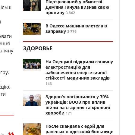
Підозрюваний у вбивстві
більш
Дем’яна Ганула визнав свою
провину
3 842
і
В Одессе машина влетела в
заправку
3 776
увати
ення
ЗДОРОВЬЕ
хнічну
На Одещині відкрили сонячну
електростанцію для
гру.
забезпечення енергетичної
стійкості медичних закладів
д
143
кцію.
ати
Здоров'я погіршилося у 70%
українців: ВООЗ про вплив
війни на старіння та хронічні
хвороби
171
После скандала с едой для
раненых в одесской больнице