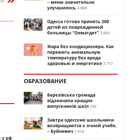
ів
– меню значительно
улучшилось
4 008
Одесса готова принять 200
детей из поврежденной
больницы “Охматдет”
3 865
Жара без кондиционера. Как
пережить аномальную
температуру без вреда
здоровью и энергетике
3 717
ОБРАЗОВАНИЕ
Березівська громада
відзначила кращих
випускників шкіл
236
Завтра одесские школьники
возвращаются к очной учебе,
– Буйневич
1 014
 з рф