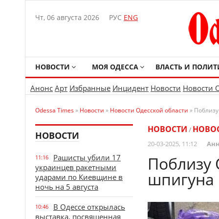
Чт, 06 августа 2026
РУС
ENG
НОВОСТИ
МОЯ ОДЕССА
ВЛАСТЬ И ПОЛИТ
Анонс
Арт
Избранные
Инцидент
Новости
Новости 
Odessa Times
»
Новости
»
Новости Одесской области
» Поблизу
НОВОСТИ
НОВОС
/
НОВОСТИ
20-03-2025, 11:12
Анн
Рашисты убили 17
Поблизу 
11:16
украинцев ракетными
шпигуна 
ударами по Киевщине в
ночь на 5 августа
В Одессе открылась
10:46
выставка, посвященная