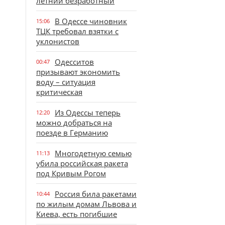
летний безработный
В Одессе чиновник
15:06
ТЦК требовал взятки с
уклонистов
Одесситов
00:47
призывают экономить
воду – ситуация
критическая
Из Одессы теперь
12:20
можно добраться на
поезде в Германию
Многодетную семью
11:13
убила российская ракета
под Кривым Рогом
Россия била ракетами
10:44
по жилым домам Львова и
Киева, есть погибшие