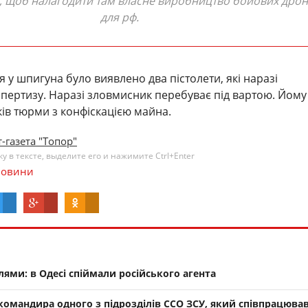
, щоб налагодити там власне виробництво бойових дрон
для рф.
 у шпигуна було виявлено два пістолети, які наразі
пертизу. Наразі зловмисник перебуває під вартою. Йому
ків тюрми з конфіскацією майна.
-газета "Топор"
 в тексте, выделите его и нажимите Ctrl+Enter
овини
ями: в Одесі спіймали російського агента
командира одного з підрозділів ССО ЗСУ, який співпрацював