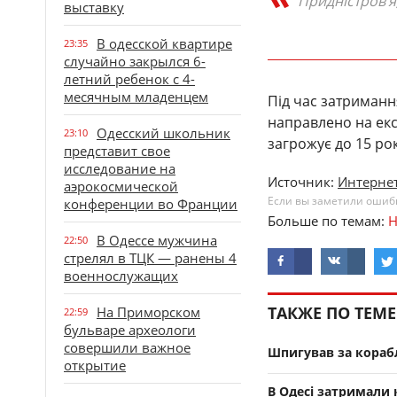
Придністров’я
выставку
В одесской квартире
23:35
случайно закрылся 6-
летний ребенок с 4-
месячным младенцем
Під час затримання
направлено на екс
Одесский школьник
23:10
загрожує до 15 ро
представит свое
исследование на
Источник:
Интернет
аэрокосмической
Если вы заметили ошибку
конференции во Франции
Больше по темам:
Н
В Одессе мужчина
22:50
стрелял в ТЦК — ранены 4
военнослужащих
ТАКЖЕ ПО ТЕМЕ
На Приморском
22:59
бульваре археологи
совершили важное
Шпигував за корабл
открытие
В Одесі затримали 