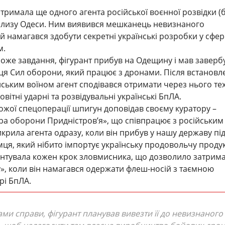
тримала ще одного агента російської воєнної розвідки (
облизу Одеси. Ним виявився мешканець невизнаного
й намагався здобути секретні українські розробки у сфер
м.
же завдання, фігурант прибув на Одещину і мав заверб
ця Сил оборони, який працює з дронами. Після встановл
їнським воїном агент сподівався отримати через нього те
вітні ударні та розвідувальні українські БпЛА.
рожої спецоперації шпигун доповідав своєму куратору –
тра оборони Придністров’я», що співпрацює з російським 
крила агента одразу, коли він прибув у нашу державу пі
ця, який нібито імпортує українську продовольчу проду
ентувала кожен крок зловмисника, що дозволило затрим
», коли він намагався одержати флеш-носій з таємною
рі БпЛА.
ами справи, фігурант планував вивезти її до невизнаного