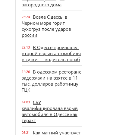
загородного дома
Возле Одессы в
23:24
Черном море горит
сухогруз после ударов
россии
В Одессе произошел
22:13
второй взрыв автомобиля
в сутки — водитель погиб
В одесском ресторане
14:26
задержали на взятке в 11
тыс. долларов работницу
ТЦК
СБУ
14:03
квалифицировала взрыв
автомобиля в Одессе как
теракт
Как магний участвует
05:21