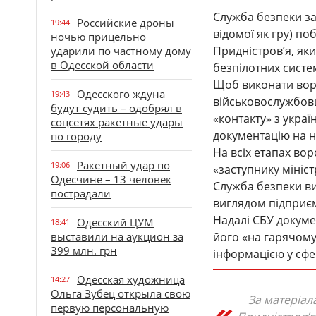
Служба безпеки за
Российские дроны
19:44
відомої як гру) п
ночью прицельно
Придністров’я, яки
ударили по частному дому
в Одесской области
безпілотних систе
Щоб виконати воро
Одесского ждуна
19:43
військовослужбов
будут судить – одобрял в
«контакту» з укра
соцсетях ракетные удары
документацію на но
по городу
На всіх етапах во
Ракетный удар по
19:06
«заступнику мініс
Одесчине – 13 человек
Служба безпеки ви
пострадали
виглядом підприєм
Надалі СБУ докум
Одесский ЦУМ
18:41
выставили на аукцион за
його «на гарячому
399 млн. грн
інформацією у сфе
Одесская художница
14:27
Ольга Зубец открыла свою
За матеріал
первую персональную