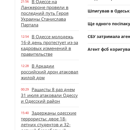
В Одессе на
21:56
Ланжероне провели в
Шпигував в Одеські
последний путь Героя
Украины Станислава
Ще одного посіпаку
Партала
В Одессе молодежь
СБУ затримала аген
12:54
16-й день протестует из-за
кадровых изменений в
Агент фсб коригува
правительстве
В Аркадии
12:28
российский дрон атаковал
жилой дом
Рашисты 8 раз днем
00:29
31 июля атаковали Одессу
и Одесский район
Задержаны одесские
15:40
террористы: двое 18-
летних студентов и 32-