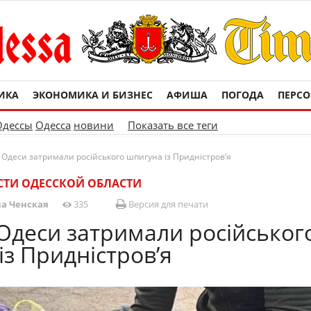
ИКА
ЭКОНОМИКА И БИЗНЕС
АФИША
ПОГОДА
ПЕРС
Одессы
Одесса
новини
Показать все теги
 Одеси затримали російського шпигуна із Придністров’я
ТИ ОДЕССКОЙ ОБЛАСТИ
а Ченская
335
Версия для печати
Одеси затримали російськог
із Придністров’я