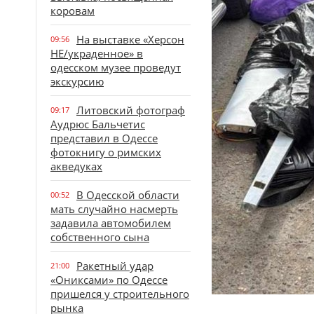
коровам
На выставке «Херсон
09:56
НЕ/украденное» в
одесском музее проведут
экскурсию
Литовский фотограф
09:17
Аудрюс Бальчетис
представил в Одессе
фотокнигу о римских
акведуках
В Одесской области
00:52
мать случайно насмерть
задавила автомобилем
собственного сына
Ракетный удар
21:00
«Ониксами» по Одессе
пришелся у строительного
рынка