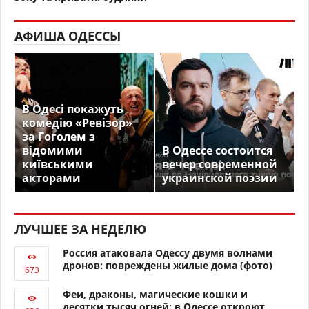
АФИША ОДЕССЫ
В Одесі покажуть
комедію «Ревізор»
за Гоголем з
відомими
В Одессе состоится
київськими
вечер современной
акторами
украинской поэзии
ЛУЧШЕЕ ЗА НЕДЕЛЮ
Россия атаковала Одессу двумя волнами
дронов: повреждены жилые дома (фото)
Феи, драконы, магические кошки и
десятки тысяч огней: в Одессе откроют