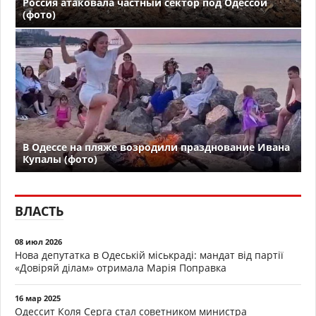
Россия атаковала частный сектор под Одессой
(фото)
В Одессе на пляже возродили празднование Ивана
Купалы (фото)
ВЛАСТЬ
08 июл 2026
Нова депутатка в Одеській міськраді: мандат від партії
«Довіряй ділам» отримала Марія Поправка
16 мар 2025
Одессит Коля Серга стал советником министра