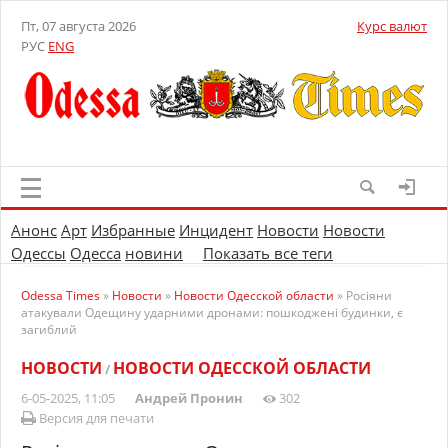
Пт, 07 августа 2026
Курс валют
РУС
ENG
Анонс
Арт
Избранные
Инцидент
Новости
Новости
Одессы
Одесса
новини
Показать все теги
Odessa Times
»
Новости
»
Новости Одесской области
» Росіяни
атакували Одещину ударними дронами: пошкоджені будинки, є
загиблий
НОВОСТИ
НОВОСТИ ОДЕССКОЙ ОБЛАСТИ
/
6-05-2025, 11:05
Андрей Пронин
302
Версия для печати