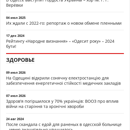
Верёвки
04 июл 2025
Их ждали с 2022-го: репортаж о новом обмене пленными
17 дек 2024
Рейтингу «Народне визнання» – «Одесит року» – 2024
бути!
ЗДОРОВЬЕ
09 июл 2026
На Одещині відкрили сонячну електростанцію для
забезпечення енергетичної стійкості медичних закладів
07 июл 2026
Здоров'я погіршилося у 70% українців: ВООЗ про вплив
війни на старіння та хронічні хвороби
24 авг 2024
После скандала с едой для раненых в одесской больнице
– меню значительно улучшилось