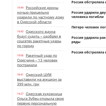
Россия обстреляла 
Российские дроны
19:44
ночью прицельно
Россия ударила дв
человека погибли
ударили по частному дому
в Одесской области
Пятеро человек по
Одесского ждуна
19:43
будут судить – одобрял в
Россия ударила ра
соцсетях ракетные удары
ряды
по городу
Россия обстреляла 
Ракетный удар по
19:06
Одесчине – 13 человек
пострадали
Одесский ЦУМ
18:41
выставили на аукцион за
399 млн. грн
Одесская художница
14:27
Ольга Зубец открыла свою
первую персональную