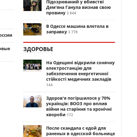
Підозрюваний у вбивстві
Дем’яна Ганула визнав свою
провину
3 844
В Одессе машина влетела в
заправку
3 778
оссии
ЗДОРОВЬЕ
говые
На Одещині відкрили сонячну
електростанцію для
забезпечення енергетичної
стійкості медичних закладів
144
Здоров'я погіршилося у 70%
українців: ВООЗ про вплив
війни на старіння та хронічні
хвороби
172
После скандала с едой для
раненых в одесской больнице