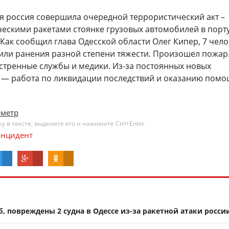
ря россия совершила очередной террористический акт –
ческими ракетами стоянке грузовых автомобилей в порту
Как сообщил глава Одесской области Олег Кипер, 7 чело
чили ранения разной степени тяжести. Произошел пожар
кстренные службы и медики. Из-за постоянных новых
 — работа по ликвидации последствий и оказанию пом
ометр
 в тексте, выделите его и нажимите Ctrl+Enter
нцидент
, повреждены 2 судна в Одессе из-за ракетной атаки росси