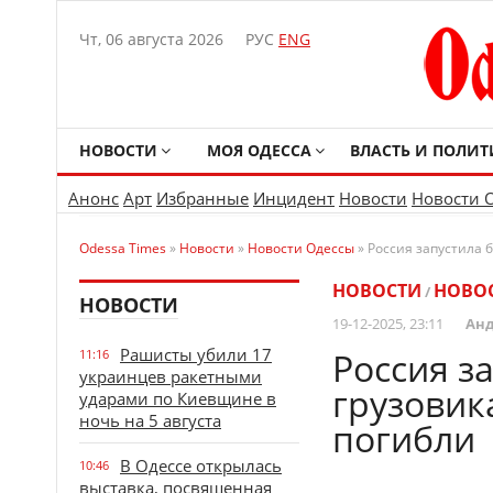
Чт, 06 августа 2026
РУС
ENG
НОВОСТИ
МОЯ ОДЕССА
ВЛАСТЬ И ПОЛИТ
Анонс
Арт
Избранные
Инцидент
Новости
Новости 
Odessa Times
»
Новости
»
Новости Одессы
» Россия запустила 
НОВОСТИ
НОВО
/
НОВОСТИ
19-12-2025, 23:11
Анд
Рашисты убили 17
Россия з
11:16
украинцев ракетными
грузовик
ударами по Киевщине в
ночь на 5 августа
погибли
В Одессе открылась
10:46
выставка, посвященная