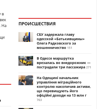
 в
век
ПРОИСШЕСТВИЯ
. На
СБУ задержала главу
ощи
одесской «Батькивщины»
Олега Радковского за
мошенничество
151
В Одессе маршрутка
врезалась во внедорожник —
пострадали три пассажира
271
На Одещині начальник
управління міграційного
контролю накопичив активи,
що перевищують його
офіційні доходи на 13 млн г
763
и