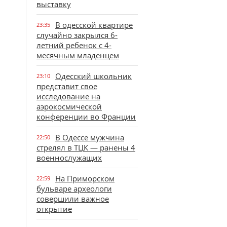
выставку
В одесской квартире
23:35
случайно закрылся 6-
летний ребенок с 4-
месячным младенцем
Одесский школьник
23:10
представит свое
исследование на
аэрокосмической
конференции во Франции
В Одессе мужчина
22:50
стрелял в ТЦК — ранены 4
военнослужащих
На Приморском
22:59
бульваре археологи
совершили важное
открытие