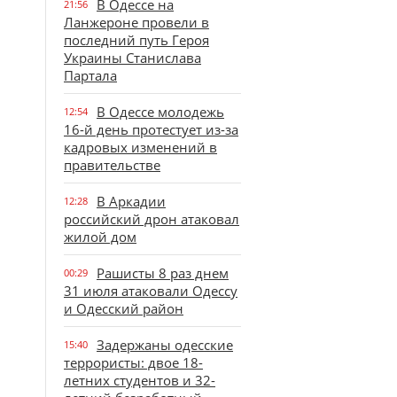
В Одессе на
21:56
Ланжероне провели в
последний путь Героя
Украины Станислава
Партала
В Одессе молодежь
12:54
16-й день протестует из-за
кадровых изменений в
правительстве
В Аркадии
12:28
российский дрон атаковал
жилой дом
Рашисты 8 раз днем
00:29
31 июля атаковали Одессу
и Одесский район
Задержаны одесские
15:40
террористы: двое 18-
летних студентов и 32-