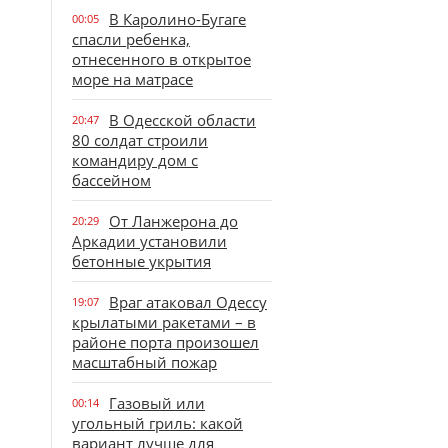
В Каролино-Бугаге
00:05
спасли ребенка,
отнесенного в открытое
море на матрасе
В Одесской области
20:47
80 солдат строили
командиру дом с
бассейном
От Ланжерона до
20:29
Аркадии установили
бетонные укрытия
Враг атаковал Одессу
19:07
крылатыми ракетами – в
районе порта произошел
масштабный пожар
Газовый или
00:14
угольный гриль: какой
вариант лучше для