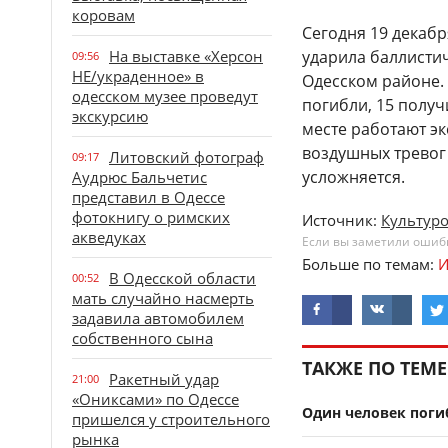
коровам
Сегодня 19 декаб
На выставке «Херсон
ударила баллисти
09:56
НЕ/украденное» в
Одесском районе. 
одесском музее проведут
погибли, 15 полу
экскурсию
месте работают э
воздушных тревог
Литовский фотограф
09:17
усложняется.
Аудрюс Бальчетис
представил в Одессе
фотокнигу о римских
Источник:
Культур
акведуках
Если вы заметили ошибку
Больше по темам:
И
В Одесской области
00:52
мать случайно насмерть
задавила автомобилем
собственного сына
ТАКЖЕ ПО ТЕМЕ
Ракетный удар
21:00
«Ониксами» по Одессе
Один человек погиб
пришелся у строительного
рынка