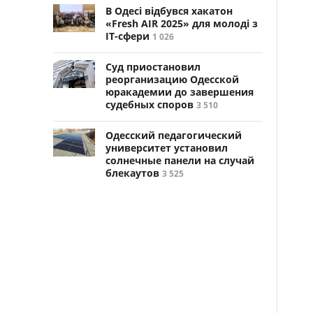
В Одесі відбувся хакатон
«Fresh AIR 2025» для молоді з
ІТ-сфери
1 026
Суд приостановил
реорганизацию Одесской
юракадемии до завершения
судебных споров
3 510
Одесский педагогический
университет установил
солнечные панели на случай
блекаутов
3 525