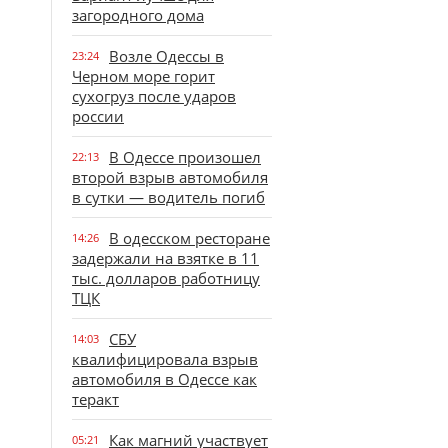
загородного дома
Возле Одессы в
23:24
Черном море горит
сухогруз после ударов
россии
В Одессе произошел
22:13
второй взрыв автомобиля
в сутки — водитель погиб
В одесском ресторане
14:26
задержали на взятке в 11
тыс. долларов работницу
ТЦК
СБУ
14:03
квалифицировала взрыв
автомобиля в Одессе как
теракт
Как магний участвует
05:21