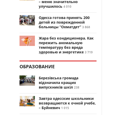
– меню значительно
улучшилось
4 010
Одесса готова принять 200
детей из поврежденной
больницы “Охматдет”
3 868
Жара без кондиционера. Как
пережить аномальную
температуру без вреда
здоровью и энергетике
3 719
ОБРАЗОВАНИЕ
Березівська громада
відзначила кращих
випускників шкіл
238
Завтра одесские школьники
возвращаются к очной учебе,
– Буйневич
1 015