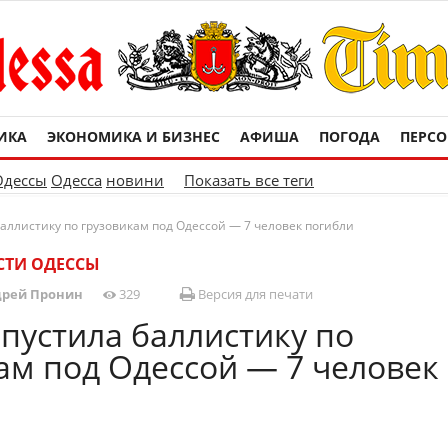
ИКА
ЭКОНОМИКА И БИЗНЕС
АФИША
ПОГОДА
ПЕРС
Одессы
Одесса
новини
Показать все теги
баллистику по грузовикам под Одессой — 7 человек погибли
СТИ ОДЕССЫ
рей Пронин
329
Версия для печати
апустила баллистику по
ам под Одессой — 7 человек