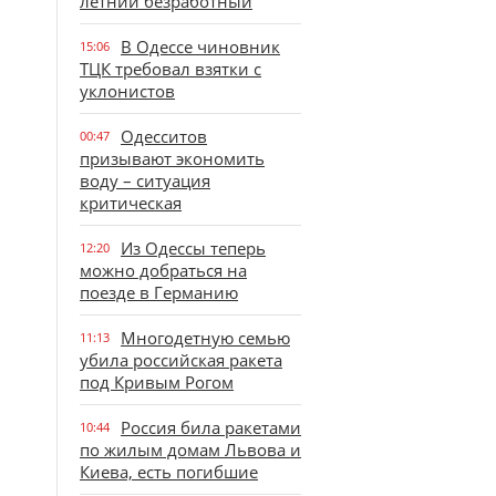
летний безработный
В Одессе чиновник
15:06
ТЦК требовал взятки с
уклонистов
Одесситов
00:47
призывают экономить
воду – ситуация
критическая
Из Одессы теперь
12:20
можно добраться на
поезде в Германию
Многодетную семью
11:13
убила российская ракета
под Кривым Рогом
Россия била ракетами
10:44
по жилым домам Львова и
Киева, есть погибшие