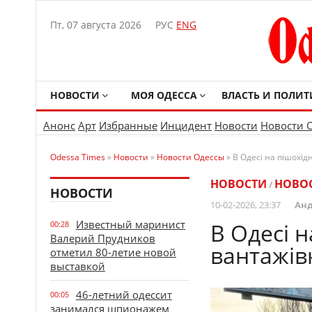
Пт, 07 августа 2026
РУС
ENG
НОВОСТИ
МОЯ ОДЕССА
ВЛАСТЬ И ПОЛИТ
Анонс
Арт
Избранные
Инцидент
Новости
Новости 
Odessa Times
»
Новости
»
Новости Одессы
» В Одесі на пішохід
НОВОСТИ
НОВО
/
НОВОСТИ
10-02-2026, 23:37
Анд
Известный маринист
В Одесі 
00:28
Валерий Прудников
вантажів
отметил 80-летие новой
выставкой
46-летний одессит
00:05
занимался шпионажем