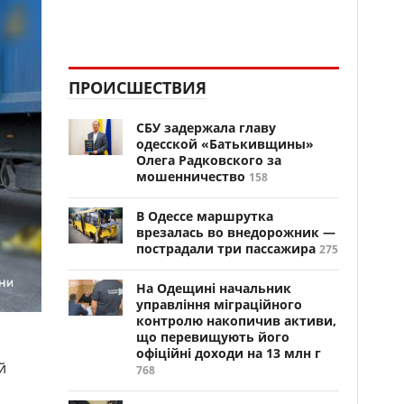
ПРОИСШЕСТВИЯ
СБУ задержала главу
одесской «Батькивщины»
Олега Радковского за
мошенничество
158
В Одессе маршрутка
врезалась во внедорожник —
пострадали три пассажира
275
На Одещині начальник
управління міграційного
контролю накопичив активи,
що перевищують його
офіційні доходи на 13 млн г
й
768