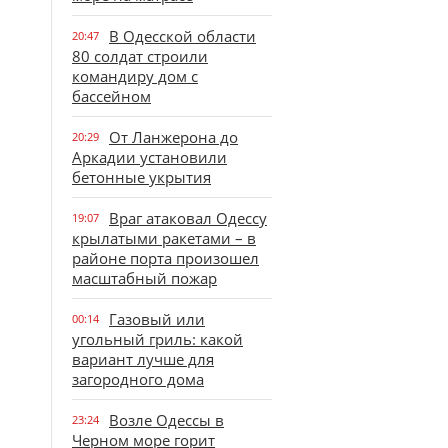
В Одесской области
20:47
80 солдат строили
командиру дом с
бассейном
От Ланжерона до
20:29
Аркадии установили
бетонные укрытия
Враг атаковал Одессу
19:07
крылатыми ракетами – в
районе порта произошел
масштабный пожар
Газовый или
00:14
угольный гриль: какой
вариант лучше для
загородного дома
Возле Одессы в
23:24
Черном море горит