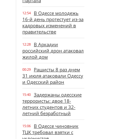
Партала
В Одессе молодежь
12:54
16-й день протестует из-за
кадровых изменений в
правительстве
В Аркадии
12:28
российский дрон атаковал
жилой дом
Рашисты 8 раз днем
00:29
31 июля атаковали Одессу
и Одесский район
Задержаны одесские
15:40
террористы: двое 18-
летних студентов и 32-
летний безработный
В Одессе чиновник
15:06
ТЦК требовал взятки с
уклонистов