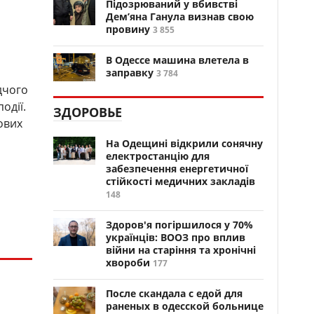
Підозрюваний у вбивстві
Дем’яна Ганула визнав свою
провину
3 855
В Одессе машина влетела в
заправку
3 784
дчого
одії.
ЗДОРОВЬЕ
ових
На Одещині відкрили сонячну
електростанцію для
забезпечення енергетичної
стійкості медичних закладів
148
Здоров'я погіршилося у 70%
українців: ВООЗ про вплив
війни на старіння та хронічні
хвороби
177
После скандала с едой для
раненых в одесской больнице