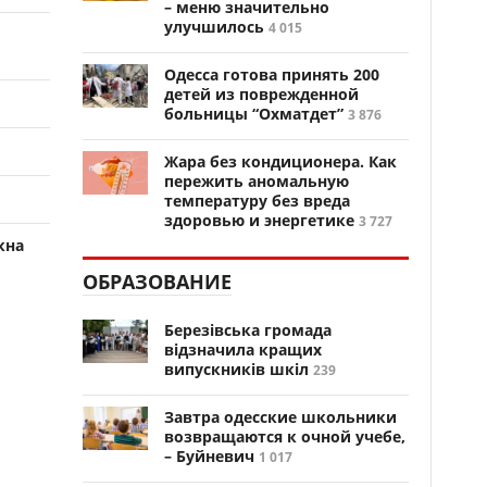
– меню значительно
улучшилось
4 015
Одесса готова принять 200
детей из поврежденной
больницы “Охматдет”
3 876
Жара без кондиционера. Как
пережить аномальную
температуру без вреда
здоровью и энергетике
3 727
кна
ОБРАЗОВАНИЕ
Березівська громада
відзначила кращих
випускників шкіл
239
Завтра одесские школьники
возвращаются к очной учебе,
– Буйневич
1 017