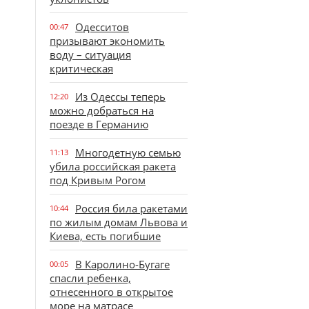
Одесситов
00:47
призывают экономить
воду – ситуация
критическая
Из Одессы теперь
12:20
можно добраться на
поезде в Германию
Многодетную семью
11:13
убила российская ракета
под Кривым Рогом
Россия била ракетами
10:44
по жилым домам Львова и
Киева, есть погибшие
В Каролино-Бугаге
00:05
спасли ребенка,
отнесенного в открытое
море на матрасе