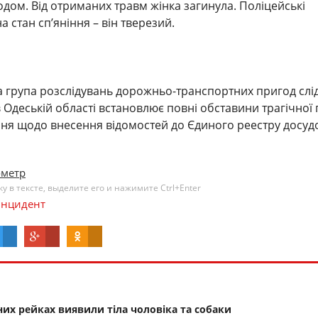
дом. Від отриманих травм жінка загинула. Поліцейські
а стан сп’яніння – він тверезий.
 група розслідувань дорожньо-транспортних пригод слі
Одеській області встановлює повні обставини трагічної п
ня щодо внесення відомостей до Єдиного реестру досуд
ометр
 в тексте, выделите его и нажимите Ctrl+Enter
нцидент
них рейках виявили тіла чоловіка та собаки