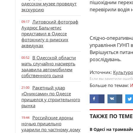
пішохідним перехо
одесском музее проведут
перевірили водія н
экскурсию
Литовский фотограф
09:17
Аудрюс Бальчетис
представил в Одессе
Слідчо-оперативна
фотокнигу о римских
управління ГУНП в 
акведуках
Вирішується питан
В Одесской области
00:52
розслідувань.
мать случайно насмерть
задавила автомобилем
Источник:
Культур
собственного сына
Если вы заметили ошибку
Больше по темам:
И
Ракетный удар
21:00
«Ониксами» по Одессе
пришелся у строительного
рынка
ТАКЖЕ ПО ТЕМЕ
Российские дроны
19:44
ночью прицельно
ударили по частному дому
В Одесі на трамвай