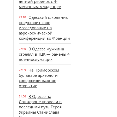
летний ребенок с 4-
месячным младенцем
Одесский школьник
23:10
представит свое
исследование на
аэрокосмической
конференции во Франции
В Одессе мужчина
22:50
стрелял в ТЦК — ранены 4
военнослужащих
На Приморском
22:59
бульваре археологи
совершили важное
открытие
В Одессе на
21:56
Ланжероне провели в
последний путь Героя
Украины Станислава