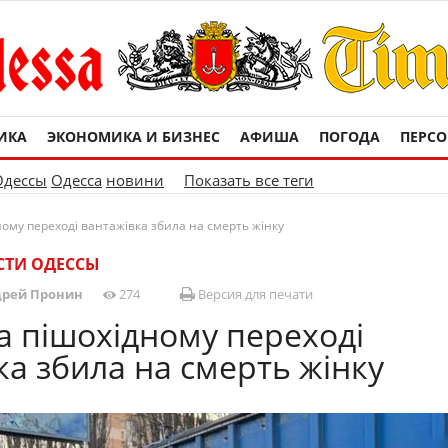
ИКА
ЭКОНОМИКА И БИЗНЕС
АФИША
ПОГОДА
ПЕРС
Одессы
Одесса
новини
Показать все теги
ному переході вантажівка збила на смерть жінку
СТИ ОДЕССЫ
рей Пронин
274
Версия для печати
на пішохідному переході
ка збила на смерть жінку