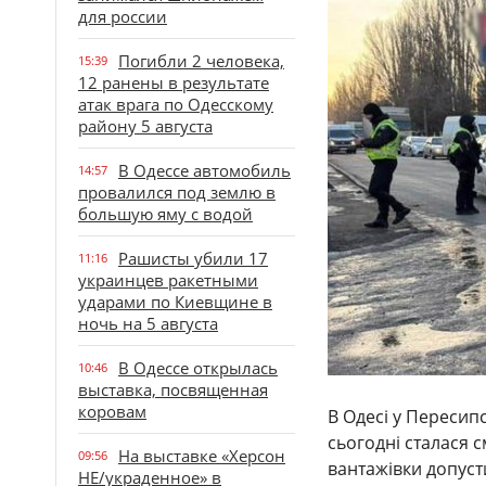
для россии
Погибли 2 человека,
15:39
12 ранены в результате
атак врага по Одесскому
району 5 августа
В Одессе автомобиль
14:57
провалился под землю в
большую яму с водой
Рашисты убили 17
11:16
украинцев ракетными
ударами по Киевщине в
ночь на 5 августа
В Одессе открылась
10:46
выставка, посвященная
коровам
В Одесі у Пересип
сьогодні сталася с
На выставке «Херсон
09:56
вантажівки допуст
НЕ/украденное» в