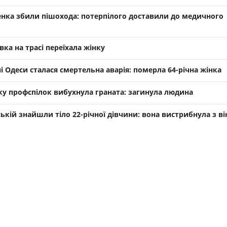
енка збили пішохода: потерпілого доставили до медичного
ка на трасі переїхала жінку
і Одеси сталася смертельна аварія: померла 64-річна жінка
у профспілок вибухнула граната: загинула людина
ській знайшли тіло 22-річної дівчини: вона вистрибнула з ві