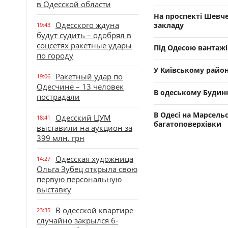
в Одесской области
На проспекті Шевч
Одесского ждуна
закладу
19:43
будут судить – одобрял в
соцсетях ракетные удары
Під Одесою вантажів
по городу
У Київському район
Ракетный удар по
19:06
Одесчине – 13 человек
В одеському Будинк
пострадали
В Одесі на Марсель
Одесский ЦУМ
18:41
багатоповерхівки
выставили на аукцион за
399 млн. грн
Одесская художница
14:27
Ольга Зубец открыла свою
первую персональную
выставку
В одесской квартире
23:35
случайно закрылся 6-