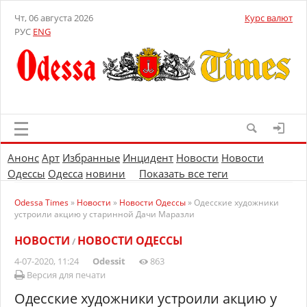
Чт, 06 августа 2026
Курс валют
РУС
ENG
Анонс
Арт
Избранные
Инцидент
Новости
Новости
Одессы
Одесса
новини
Показать все теги
Odessa Times
»
Новости
»
Новости Одессы
» Одесские художники
устроили акцию у старинной Дачи Маразли
НОВОСТИ
НОВОСТИ ОДЕССЫ
/
4-07-2020, 11:24
Odessit
863
Версия для печати
Одесские художники устроили акцию у