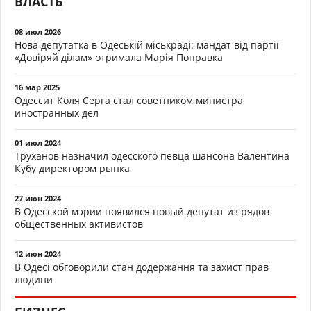
ВЛАСТЬ
08 июл 2026
Нова депутатка в Одеській міськраді: мандат від партії
«Довіряй ділам» отримала Марія Поправка
16 мар 2025
Одессит Коля Серга стал советником министра
иностранных дел
01 июл 2024
Труханов назначил одесского певца шансона Валентина
Кубу директором рынка
27 июн 2024
В Одесской мэрии появился новый депутат из рядов
общественных активистов
12 июн 2024
В Одесі обговорили стан додержання та захист прав
людини