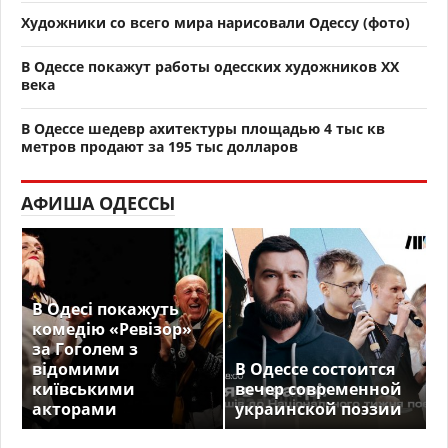
Художники со всего мира нарисовали Одессу (фото)
В Одессе покажут работы одесских художников XX
века
В Одессе шедевр ахитектуры площадью 4 тыс кв
метров продают за 195 тыс долларов
АФИША ОДЕССЫ
В Одесі покажуть
комедію «Ревізор»
за Гоголем з
відомими
В Одессе состоится
київськими
вечер современной
акторами
украинской поэзии