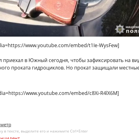
ia=https://www.youtube.com/embed/t1Ie-WysFew]
 приехал в Южный сегодня, чтобы зафиксировать на ви
ного проката гидроциклов. Но прокат защищали местны
ia=https://www.youtube.com/embed/c8Xi-R4lX6M]
ометр
 в тексте, выделите его и нажимите Ctrl+Enter
нцидент