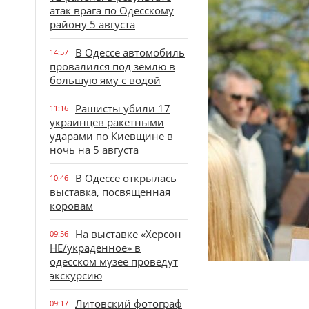
атак врага по Одесскому
району 5 августа
В Одессе автомобиль
14:57
провалился под землю в
большую яму с водой
Рашисты убили 17
11:16
украинцев ракетными
ударами по Киевщине в
ночь на 5 августа
В Одессе открылась
10:46
выставка, посвященная
коровам
На выставке «Херсон
09:56
НЕ/украденное» в
одесском музее проведут
экскурсию
Литовский фотограф
09:17