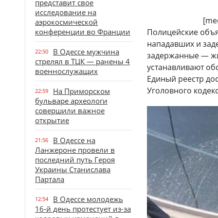
представит свое
исследование на
[me
аэрокосмической
конференции во Франции
Полицейские объя
нападавших и заде
В Одессе мужчина
22:50
задержанные — жи
стрелял в ТЦК — ранены 4
устанавливают об
военнослужащих
Единый реестр дос
Уголовного кодек
На Приморском
22:59
бульваре археологи
совершили важное
открытие
В Одессе на
21:56
Ланжероне провели в
последний путь Героя
Украины Станислава
Партала
В Одессе молодежь
12:54
16-й день протестует из-за