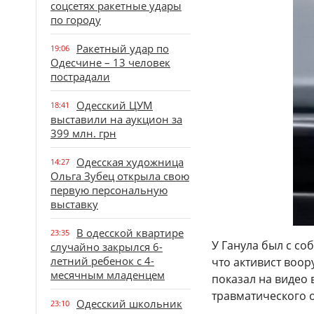
соцсетях ракетные удары
по городу
Ракетный удар по
19:06
Одесчине – 13 человек
пострадали
Одесский ЦУМ
18:41
выставили на аукцион за
399 млн. грн
Одесская художница
14:27
Ольга Зубец открыла свою
первую персональную
выставку
В одесской квартире
23:35
У Ганула был с со
случайно закрылся 6-
летний ребенок с 4-
что активист воо
месячным младенцем
показал на видео 
травматического 
Одесский школьник
23:10