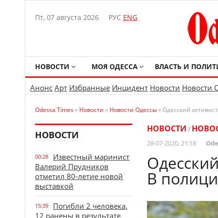
Пт, 07 августа 2026
РУС
ENG
НОВОСТИ
МОЯ ОДЕССА
ВЛАСТЬ И ПОЛИТ
Анонс
Арт
Избранные
Инцидент
Новости
Новости 
Odessa Times
»
Новости
»
Новости Одессы
» Одесский активист
НОВОСТИ
НОВО
/
НОВОСТИ
28-07-2020, 21:18
Ode
Известный маринист
Одесский
00:28
Валерий Прудников
В полици
отметил 80-летие новой
выставкой
Погибли 2 человека,
15:39
12 ранены в результате