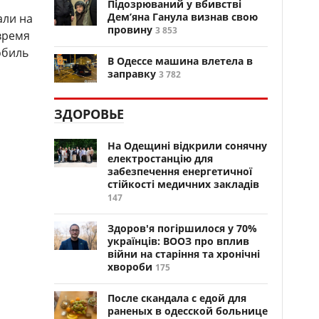
Підозрюваний у вбивстві
Дем’яна Ганула визнав свою
али на
провину
3 853
время
обиль
В Одессе машина влетела в
заправку
3 782
ЗДОРОВЬЕ
На Одещині відкрили сонячну
електростанцію для
забезпечення енергетичної
стійкості медичних закладів
147
Здоров'я погіршилося у 70%
українців: ВООЗ про вплив
війни на старіння та хронічні
хвороби
175
После скандала с едой для
раненых в одесской больнице