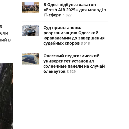
В Одесі відбувся хакатон
«Fresh AIR 2025» для молоді з
ІТ-сфери
1 027
е
Суд приостановил
тели
реорганизацию Одесской
юракадемии до завершения
ний в
судебных споров
3 518
Одесский педагогический
университет установил
солнечные панели на случай
блекаутов
3 529