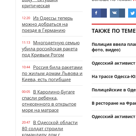
критическая
Из Одессы теперь
12:20
можно добраться на
поезде в Германию
ТАКЖЕ ПО ТЕМЕ
Многодетную семью
11:13
Полиция ввела план
убила российская ракета
фото, видео)
под Кривым Рогом
Одесский активист 
Россия била ракетами
10:44
по жилым домам Львова и
На трассе Одесса-
Киева, есть погибшие
Полицейские в Оде
В Каролино-Бугаге
00:05
спасли ребенка,
В ресторане на Фр
отнесенного в открытое
море на матрасе
Одесский активист
В Одесской области
20:47
80 солдат строили
командиру дом с