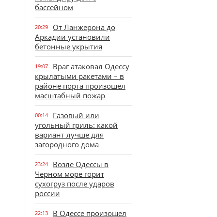
бассейном
От Ланжерона до
20:29
Аркадии установили
бетонные укрытия
Враг атаковал Одессу
19:07
крылатыми ракетами – в
районе порта произошел
масштабный пожар
Газовый или
00:14
угольный гриль: какой
вариант лучше для
загородного дома
Возле Одессы в
23:24
Черном море горит
сухогруз после ударов
россии
В Одессе произошел
22:13