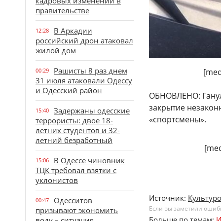
кадровых изменений в
правительстве
В Аркадии
12:28
российский дрон атаковал
жилой дом
Рашисты 8 раз днем
00:29
[med
31 июля атаковали Одессу
и Одесский район
ОБНОВЛЕНО: Ганул
закрытие незакон
Задержаны одесские
15:40
«спортсмены».
террористы: двое 18-
летних студентов и 32-
летний безработный
[med
В Одессе чиновник
15:06
ТЦК требовал взятки с
уклонистов
Источник:
Культур
Одесситов
00:47
Если вы заметили ошибку
призывают экономить
Больше по темам:
И
воду – ситуация