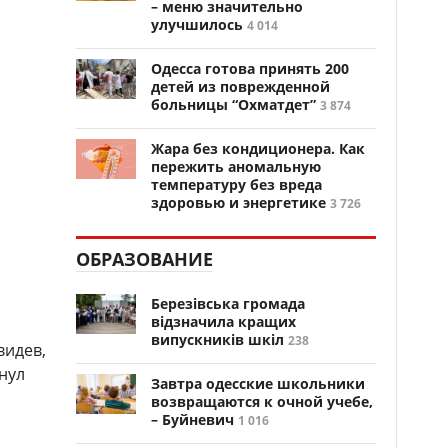
– меню значительно
улучшилось
4 014
Одесса готова принять 200
детей из поврежденной
больницы “Охматдет”
3 874
Жара без кондиционера. Как
пережить аномальную
температуру без вреда
здоровью и энергетике
3 726
ОБРАЗОВАНИЕ
Березівська громада
відзначила кращих
випускників шкіл
238
видев,
нул
Завтра одесские школьники
возвращаются к очной учебе,
– Буйневич
1 016