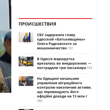
ПРОИСШЕСТВИЯ
СБУ задержала главу
одесской «Батькивщины»
Олега Радковского за
мошенничество
157
В Одессе маршрутка
врезалась во внедорожник —
пострадали три пассажира
274
На Одещині начальник
управління міграційного
контролю накопичив активи,
що перевищують його
офіційні доходи на 13 млн г
766