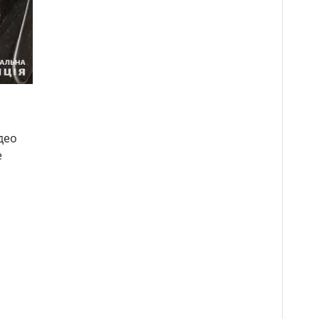
део
е