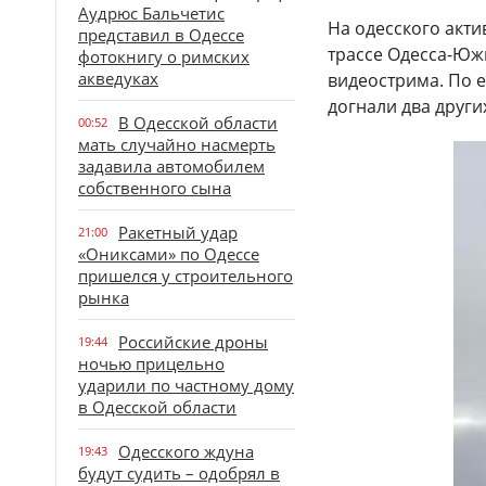
Аудрюс Бальчетис
На одесского акти
представил в Одессе
трассе Одесса-Юж
фотокнигу о римских
акведуках
видеострима. По е
догнали два други
В Одесской области
00:52
мать случайно насмерть
задавила автомобилем
собственного сына
Ракетный удар
21:00
«Ониксами» по Одессе
пришелся у строительного
рынка
Российские дроны
19:44
ночью прицельно
ударили по частному дому
в Одесской области
Одесского ждуна
19:43
будут судить – одобрял в