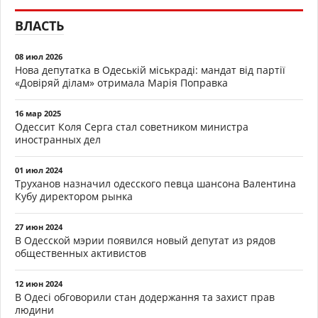
ВЛАСТЬ
08 июл 2026
Нова депутатка в Одеській міськраді: мандат від партії
«Довіряй ділам» отримала Марія Поправка
16 мар 2025
Одессит Коля Серга стал советником министра
иностранных дел
01 июл 2024
Труханов назначил одесского певца шансона Валентина
Кубу директором рынка
27 июн 2024
В Одесской мэрии появился новый депутат из рядов
общественных активистов
12 июн 2024
В Одесі обговорили стан додержання та захист прав
людини