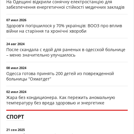
На Одещині відкрили сонячну електростанцію для
забезпечення енергетичної стійкості медичних закладів
07 июл 2026
Здоров'я погіршилося у 70% українців: ВООЗ про вплив
війни на старіння та хронічні хвороби
24 авг 2024
После скандала с едой для раненых в одесской больнице
– меню значительно улучшилось
08 июл 2024
Одесса готова принять 200 детей из поврежденной
больницы “Охматдет”
02 июл 2024
Жара без кондиционера. Как пережить аномальную
температуру без вреда здоровью и энергетике
СПОРТ
21 сен 2025