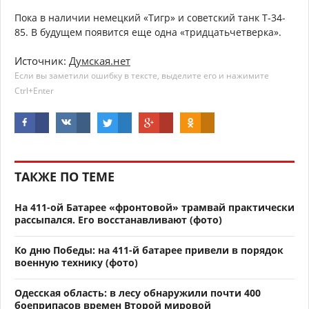
Пока в наличии немецкий «Тигр» и советский танк Т-34-
85. В будущем появится еще одна «тридцатьчетверка».
Источник:
Думская.нет
Если вы заметили ошибку в тексте, выделите его и нажимите
Ctrl+Enter
ТАКЖЕ ПО ТЕМЕ
На 411-ой Батарее «фронтовой» трамвай практически
рассыпался. Его восстанавливают (фото)
Ко дню Победы: на 411-й батарее привели в порядок
военную технику (фото)
Одесская область: в лесу обнаружили почти 400
боеприпасов времен Второй мировой