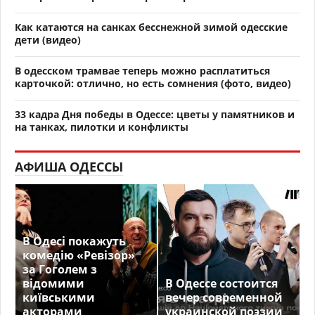
Как катаются на санках бесснежной зимой одесские
дети (видео)
В одесском трамвае теперь можно расплатиться
карточкой: отлично, но есть сомнения (фото, видео)
33 кадра Дня победы в Одессе: цветы у памятников и
на танках, пилотки и конфликты
АФИША ОДЕССЫ
В Одесі покажуть
комедію «Ревізор»
за Гоголем з
відомими
В Одессе состоится
київськими
вечер современной
акторами
украинской поэзии