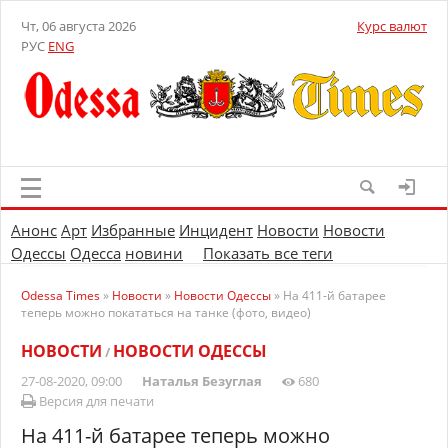
Чт, 06 августа 2026
Курс валют
РУС
ENG
Анонс
Арт
Избранные
Инцидент
Новости
Новости
Одессы
Одесса
новини
Показать все теги
Odessa Times
»
Новости
»
Новости Одессы
» На 411-й батарее
теперь можно покататься на танке (фото, видео)
НОВОСТИ
НОВОСТИ ОДЕССЫ
/
27-08-2020, 09:00
Наталья Безуглая
680
Версия для печати
На 411-й батарее теперь можно