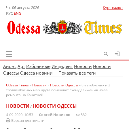
Чт, 06 августа 2026
Курс валют
РУС
ENG
Анонс
Арт
Избранные
Инцидент
Новости
Новости
Одессы
Одесса
новини
Показать все теги
Odessa Times
»
Новости
»
Новости Одессы
» 8 автобусных и 2
троллейбусных маршрута поменяют схему движения из-за
ремонта на Канатной
НОВОСТИ
НОВОСТИ ОДЕССЫ
/
4-09-2020, 10:53
Сергей Новиков
582
Версия для печати