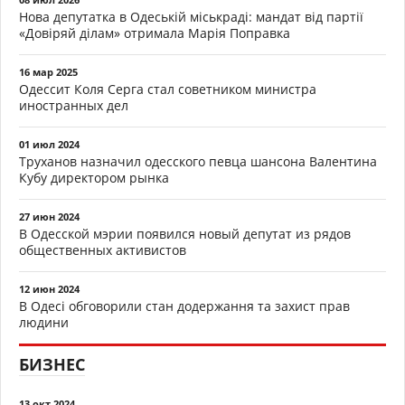
Нова депутатка в Одеській міськраді: мандат від партії
«Довіряй ділам» отримала Марія Поправка
16 мар 2025
Одессит Коля Серга стал советником министра
иностранных дел
01 июл 2024
Труханов назначил одесского певца шансона Валентина
Кубу директором рынка
27 июн 2024
В Одесской мэрии появился новый депутат из рядов
общественных активистов
12 июн 2024
В Одесі обговорили стан додержання та захист прав
людини
БИЗНЕС
13 окт 2024