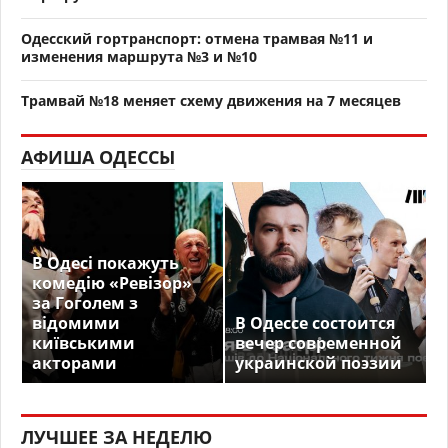
Одесский гортранспорт: отмена трамвая №11 и
изменения маршрута №3 и №10
Трамвай №18 меняет схему движения на 7 месяцев
АФИША ОДЕССЫ
В Одесі покажуть
комедію «Ревізор»
за Гоголем з
відомими
В Одессе состоится
київськими
вечер современной
акторами
украинской поэзии
ЛУЧШЕЕ ЗА НЕДЕЛЮ