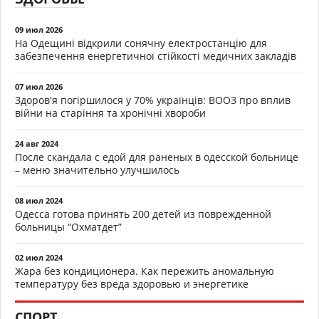
09 июл 2026
На Одещині відкрили сонячну електростанцію для
забезпечення енергетичної стійкості медичних закладів
07 июл 2026
Здоров'я погіршилося у 70% українців: ВООЗ про вплив
війни на старіння та хронічні хвороби
24 авг 2024
После скандала с едой для раненых в одесской больнице
– меню значительно улучшилось
08 июл 2024
Одесса готова принять 200 детей из поврежденной
больницы “Охматдет”
02 июл 2024
Жара без кондиционера. Как пережить аномальную
температуру без вреда здоровью и энергетике
СПОРТ