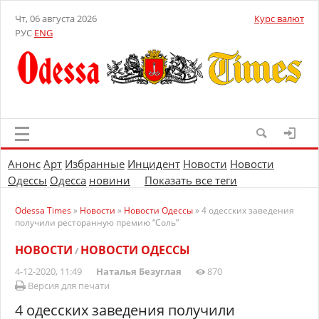
Чт, 06 августа 2026
Курс валют
РУС
ENG
Анонс
Арт
Избранные
Инцидент
Новости
Новости
Одессы
Одесса
новини
Показать все теги
Odessa Times
»
Новости
»
Новости Одессы
» 4 одесских заведения
получили ресторанную премию “Соль”
НОВОСТИ
НОВОСТИ ОДЕССЫ
/
4-12-2020, 11:49
Наталья Безуглая
870
Версия для печати
4 одесских заведения получили