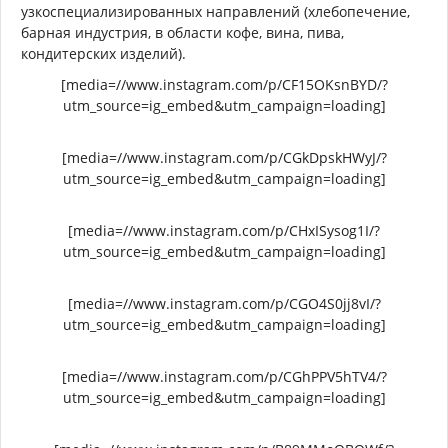
узкоспециализированных направлений (хлебопечение,
барная индустрия, в области кофе, вина, пива,
кондитерских изделий).
[media=//www.instagram.com/p/CF15OKsnBYD/?
utm_source=ig_embed&utm_campaign=loading]
[media=//www.instagram.com/p/CGkDpskHWyJ/?
utm_source=ig_embed&utm_campaign=loading]
[media=//www.instagram.com/p/CHxISysog1I/?
utm_source=ig_embed&utm_campaign=loading]
[media=//www.instagram.com/p/CGO4S0jj8vI/?
utm_source=ig_embed&utm_campaign=loading]
[media=//www.instagram.com/p/CGhPPV5hTV4/?
utm_source=ig_embed&utm_campaign=loading]