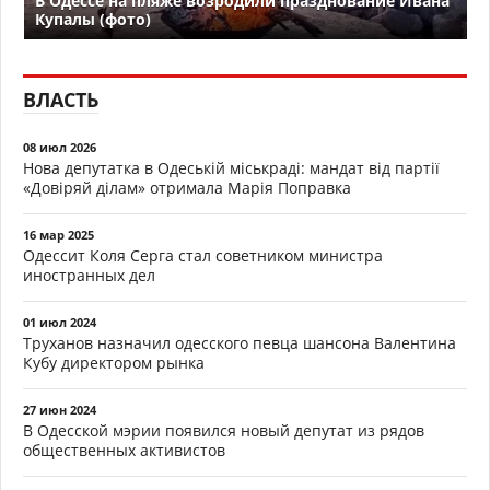
В Одессе на пляже возродили празднование Ивана
Купалы (фото)
ВЛАСТЬ
08 июл 2026
Нова депутатка в Одеській міськраді: мандат від партії
«Довіряй ділам» отримала Марія Поправка
16 мар 2025
Одессит Коля Серга стал советником министра
иностранных дел
01 июл 2024
Труханов назначил одесского певца шансона Валентина
Кубу директором рынка
27 июн 2024
В Одесской мэрии появился новый депутат из рядов
общественных активистов