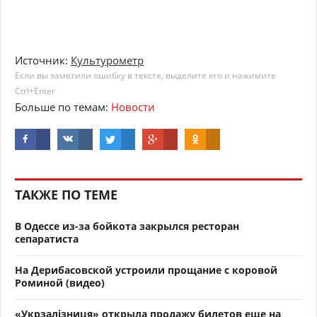
Источник:
Культурометр
Если вы заметили ошибку в тексте, выделите его и нажимите
Ctrl+Enter
Больше по темам:
Новости
ТАКЖЕ ПО ТЕМЕ
В Одессе из-за бойкота закрылся ресторан
сепаратиста
На Дерибасовской устроили прощание с коровой
Роминой (видео)
«Укрзалізниця» открыла продажу билетов еще на