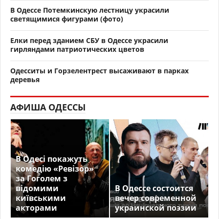
В Одессе Потемкинскую лестницу украсили
светящимися фигурами (фото)
Елки перед зданием СБУ в Одессе украсили
гирляндами патриотических цветов
Одесситы и Горзелентрест высаживают в парках
деревья
АФИША ОДЕССЫ
В Одесі покажуть
комедію «Ревізор»
за Гоголем з
відомими
В Одессе состоится
київськими
вечер современной
акторами
украинской поэзии