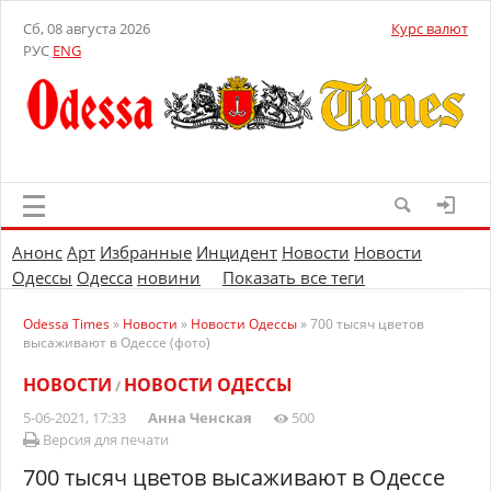
Сб, 08 августа 2026
Курс валют
РУС
ENG
Анонс
Арт
Избранные
Инцидент
Новости
Новости
Одессы
Одесса
новини
Показать все теги
Odessa Times
»
Новости
»
Новости Одессы
» 700 тысяч цветов
высаживают в Одессе (фото)
НОВОСТИ
НОВОСТИ ОДЕССЫ
/
5-06-2021, 17:33
Анна Ченская
500
Версия для печати
700 тысяч цветов высаживают в Одессе