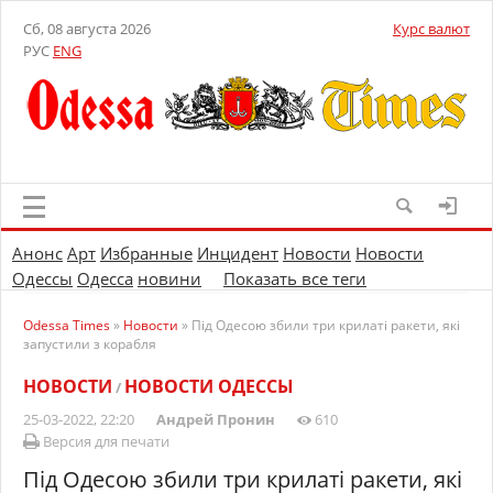
Сб, 08 августа 2026
Курс валют
РУС
ENG
Анонс
Арт
Избранные
Инцидент
Новости
Новости
Одессы
Одесса
новини
Показать все теги
Odessa Times
»
Новости
» Під Одесою збили три крилаті ракети, які
запустили з корабля
НОВОСТИ
НОВОСТИ ОДЕССЫ
/
25-03-2022, 22:20
Андрей Пронин
610
Версия для печати
Під Одесою збили три крилаті ракети, які