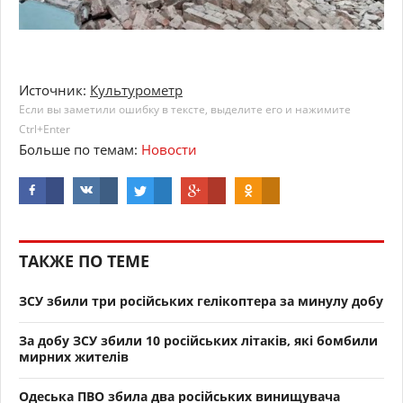
Источник:
Культурометр
Если вы заметили ошибку в тексте, выделите его и нажимите
Ctrl+Enter
Больше по темам:
Новости
ТАКЖЕ ПО ТЕМЕ
ЗСУ збили три російських гелікоптера за минулу добу
За добу ЗСУ збили 10 російських літаків, які бомбили
мирних жителів
Одеська ПВО збила два російських винищувача