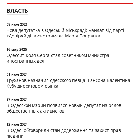
ВЛАСТЬ
08 июл 2026
Нова депутатка в Одеській міськраді: мандат від партії
«Довіряй ділам» отримала Марія Поправка
16 мар 2025
Одессит Коля Серга стал советником министра
иностранных дел
01 июл 2024
Труханов назначил одесского певца шансона Валентина
Кубу директором рынка
27 июн 2024
В Одесской мэрии появился новый депутат из рядов
общественных активистов
12 июн 2024
В Одесі обговорили стан додержання та захист прав
людини