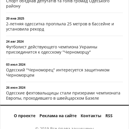
Спорт об’єднав депутатів та голів громад Одеського
району
20 янв 2025
2-летняя одесситка проплыла 25 метров в бассейне и
установила рекорд
24 авг 2024
Футболист действующего чемпиона Украины
присоединится к одесскому "Черноморцу"
03 июл 2024
Одесский "Черноморец" интересуется защитником
Черноморцем
26 июн 2024
Одесские фехтовальщицы стали призерами чемпионата
Европы, проходившего в швейцарском Базеле
О проекте
Реклама на сайте
Контакты
RSS
© 2019 Все права защищены