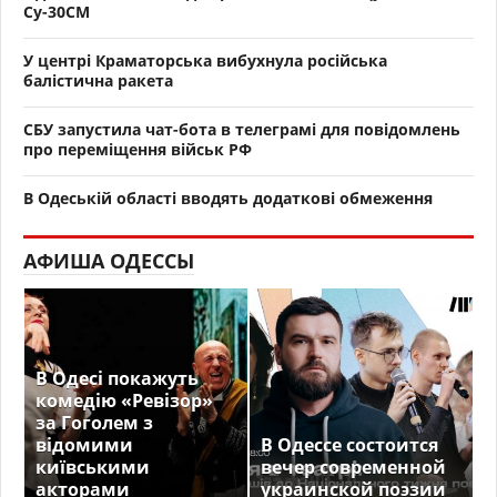
Су-30СМ
У центрі Краматорська вибухнула російська
балістична ракета
СБУ запустила чат-бота в телеграмі для повідомлень
про переміщення військ РФ
В Одеській області вводять додаткові обмеження
АФИША ОДЕССЫ
В Одесі покажуть
комедію «Ревізор»
за Гоголем з
відомими
В Одессе состоится
київськими
вечер современной
акторами
украинской поэзии