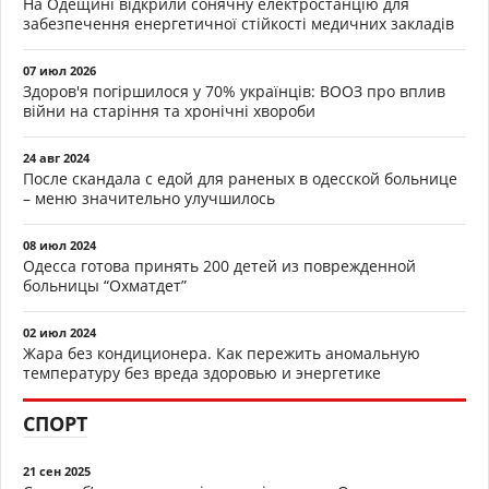
На Одещині відкрили сонячну електростанцію для
забезпечення енергетичної стійкості медичних закладів
07 июл 2026
Здоров'я погіршилося у 70% українців: ВООЗ про вплив
війни на старіння та хронічні хвороби
24 авг 2024
После скандала с едой для раненых в одесской больнице
– меню значительно улучшилось
08 июл 2024
Одесса готова принять 200 детей из поврежденной
больницы “Охматдет”
02 июл 2024
Жара без кондиционера. Как пережить аномальную
температуру без вреда здоровью и энергетике
СПОРТ
21 сен 2025