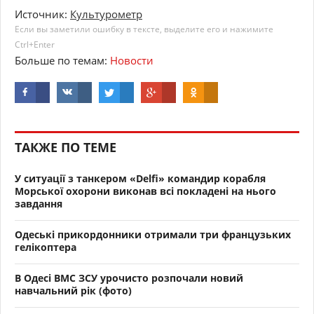
Источник:
Культурометр
Если вы заметили ошибку в тексте, выделите его и нажимите
Ctrl+Enter
Больше по темам:
Новости
ТАКЖЕ ПО ТЕМЕ
У ситуації з танкером «Delfi» командир корабля
Морської охорони виконав всі покладені на нього
завдання
Одеські прикордонники отримали три французьких
гелікоптера
В Одесі ВМС ЗСУ урочисто розпочали новий
навчальний рік (фото)