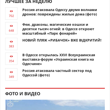
ЛУЧШЕЕ ЗА НЕДЕЛЮ
Россия атаковала Одессу двумя волнами
дронов: повреждены жилые дома (фото)
Феи, драконы, магические кошки и
десятки тысяч огней: в Одессе откроют
масштабный «Парк фонарей»
НОВИЙ ПЛЯЖ «РИБАЧОК» ВЖЕ ВІДКРИТИЙ!
В Одессе открылась XXVI Всеукраинская
выставка-форум «Украинская книга на
Одесчине»
Россия атаковала частный сектор под
Одессой (фото)
ФОТО И ВИДЕО