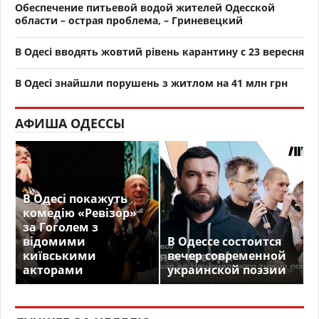
Обеспечение питьевой водой жителей Одесской
области – острая проблема, – Гриневецкий
В Одесі вводять жовтий рівень карантину с 23 вересня
В Одесі знайшли порушень з житлом на 41 млн грн
АФИША ОДЕССЫ
В Одесі покажуть
комедію «Ревізор»
за Гоголем з
відомими
В Одессе состоится
київськими
вечер современной
акторами
украинской поэзии