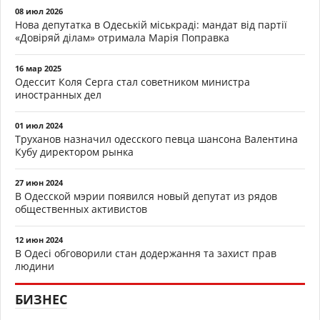
08 июл 2026
Нова депутатка в Одеській міськраді: мандат від партії
«Довіряй ділам» отримала Марія Поправка
16 мар 2025
Одессит Коля Серга стал советником министра
иностранных дел
01 июл 2024
Труханов назначил одесского певца шансона Валентина
Кубу директором рынка
27 июн 2024
В Одесской мэрии появился новый депутат из рядов
общественных активистов
12 июн 2024
В Одесі обговорили стан додержання та захист прав
людини
БИЗНЕС