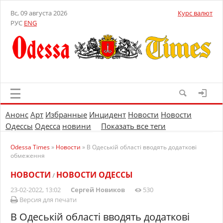
Вс, 09 августа 2026
Курс валют
РУС
ENG
Анонс
Арт
Избранные
Инцидент
Новости
Новости
Одессы
Одесса
новини
Показать все теги
Odessa Times
»
Новости
» В Одеській області вводять додаткові
обмеження
НОВОСТИ
НОВОСТИ ОДЕССЫ
/
23-02-2022, 13:02
Сергей Новиков
530
Версия для печати
В Одеській області вводять додаткові