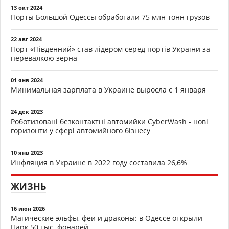
13 окт 2024
Порты Большой Одессы обработали 75 млн тонн грузов
22 авг 2024
Порт «Південний» став лідером серед портів України за
перевалкою зерна
01 янв 2024
Минимальная зарплата в Украине выросла с 1 января
24 дек 2023
Роботизовані безконтактні автомийки CyberWash - нові
горизонти у сфері автомийного бізнесу
10 янв 2023
Инфляция в Украине в 2022 году составила 26,6%
ЖИЗНЬ
16 июн 2026
Магические эльфы, феи и драконы: в Одессе открыли
Парк 50 тыс. фонарей