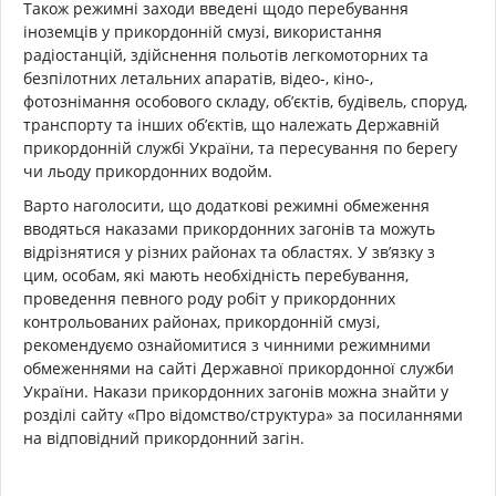
Також режимні заходи введені щодо перебування
іноземців у прикордонній смузі, використання
радіостанцій, здійснення польотів легкомоторних та
безпілотних летальних апаратів, відео-, кіно-,
фотознімання особового складу, об’єктів, будівель, споруд,
транспорту та інших об’єктів, що належать Державній
прикордонній службі України, та пересування по берегу
чи льоду прикордонних водойм.
Варто наголосити, що додаткові режимні обмеження
вводяться наказами прикордонних загонів та можуть
відрізнятися у різних районах та областях. У зв’язку з
цим, особам, які мають необхідність перебування,
проведення певного роду робіт у прикордонних
контрольованих районах, прикордонній смузі,
рекомендуємо ознайомитися з чинними режимними
обмеженнями на сайті Державної прикордонної служби
України. Накази прикордонних загонів можна знайти у
розділі сайту «Про відомство/структура» за посиланнями
на відповідний прикордонний загін.