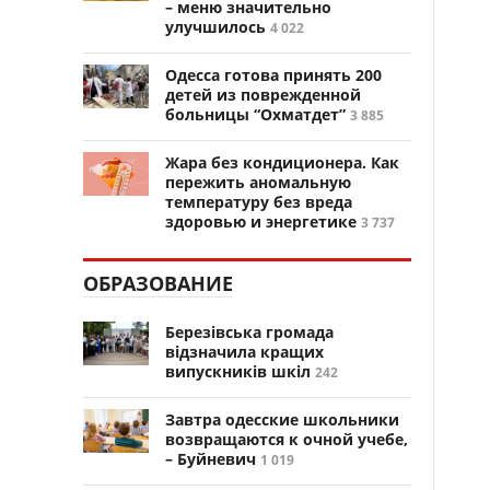
– меню значительно
улучшилось
4 022
Одесса готова принять 200
детей из поврежденной
больницы “Охматдет”
3 885
Жара без кондиционера. Как
пережить аномальную
температуру без вреда
здоровью и энергетике
3 737
ОБРАЗОВАНИЕ
Березівська громада
відзначила кращих
випускників шкіл
242
Завтра одесские школьники
возвращаются к очной учебе,
– Буйневич
1 019