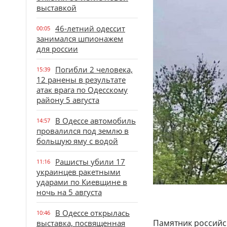
выставкой
46-летний одессит
00:05
занимался шпионажем
для россии
Погибли 2 человека,
15:39
12 ранены в результате
атак врага по Одесскому
району 5 августа
В Одессе автомобиль
14:57
провалился под землю в
большую яму с водой
Рашисты убили 17
11:16
украинцев ракетными
ударами по Киевщине в
ночь на 5 августа
В Одессе открылась
10:46
Памятник российс
выставка, посвященная