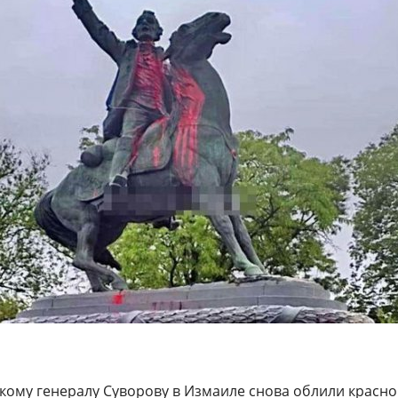
кому генералу Суворову в Измаиле снова облили красн