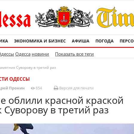
ИКА
ЭКОНОМИКА И БИЗНЕС
АФИША
ПОГОДА
ПЕРС
Одессы
Одесса
новини
Показать все теги
амятник Суворову в третий раз
СТИ ОДЕССЫ
рей Пронин
654
Версия для печати
е облили красной краской
 Суворову в третий раз