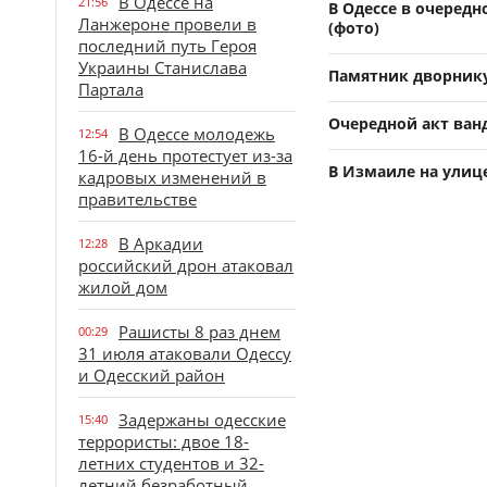
В Одессе на
21:56
В Одессе в очеред
Ланжероне провели в
(фото)
последний путь Героя
Украины Станислава
Памятник дворнику
Партала
Очередной акт ванд
В Одессе молодежь
12:54
16-й день протестует из-за
В Измаиле на улиц
кадровых изменений в
правительстве
В Аркадии
12:28
российский дрон атаковал
жилой дом
Рашисты 8 раз днем
00:29
31 июля атаковали Одессу
и Одесский район
Задержаны одесские
15:40
террористы: двое 18-
летних студентов и 32-
летний безработный