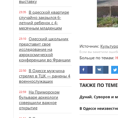
выставку
В одесской квартире
23:35
случайно закрылся 6-
летний ребенок с 4-
месячным младенцем
Одесский школьник
23:10
представит свое
Источник:
Культур
исследование на
Если вы заметили ошибку
аэрокосмической
Больше по темам:
Н
конференции во Франции
В Одессе мужчина
22:50
стрелял в ТЦК — ранены 4
военнослужащих
ТАКЖЕ ПО ТЕМЕ
На Приморском
22:59
Дунай, Суворов и 
бульваре археологи
совершили важное
открытие
В Одессе неизвест