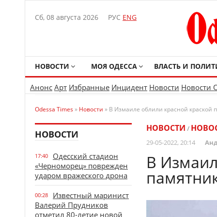
Сб, 08 августа 2026
РУС
ENG
НОВОСТИ
МОЯ ОДЕССА
ВЛАСТЬ И ПОЛИТ
Анонс
Арт
Избранные
Инцидент
Новости
Новости 
Odessa Times
»
Новости
» В Измаиле облили красной краской п
НОВОСТИ
НОВО
/
НОВОСТИ
29-05-2022, 20:14
Анд
Одесский стадион
В Измаил
17:40
«Черноморец» поврежден
памятник
ударом вражеского дрона
Известный маринист
00:28
Валерий Прудников
отметил 80-летие новой