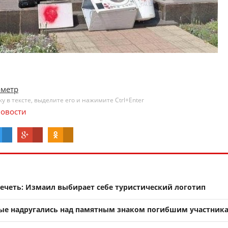
ометр
 в тексте, выделите его и нажимите Ctrl+Enter
овости
мечеть: Измаил выбирает себе туристический логотип
ные надругались над памятным знаком погибшим участник