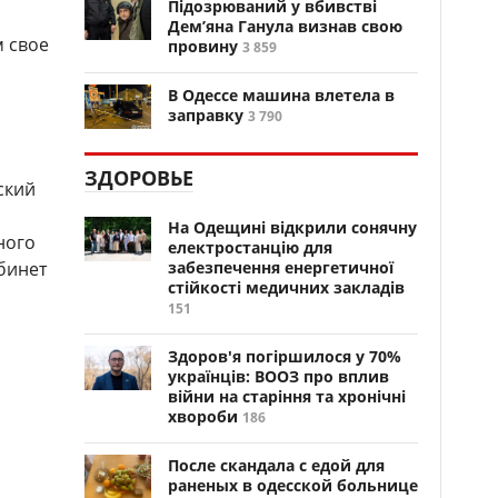
Підозрюваний у вбивстві
Дем’яна Ганула визнав свою
 свое
провину
3 859
В Одессе машина влетела в
заправку
3 790
ЗДОРОВЬЕ
ский
На Одещині відкрили сонячну
ного
електростанцію для
бинет
забезпечення енергетичної
стійкості медичних закладів
151
Здоров'я погіршилося у 70%
українців: ВООЗ про вплив
війни на старіння та хронічні
хвороби
186
После скандала с едой для
раненых в одесской больнице