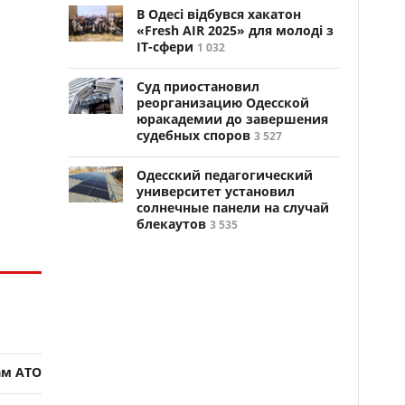
В Одесі відбувся хакатон
«Fresh AIR 2025» для молоді з
ІТ-сфери
1 032
Суд приостановил
реорганизацию Одесской
юракадемии до завершения
судебных споров
3 527
Одесский педагогический
университет установил
солнечные панели на случай
блекаутов
3 535
ам АТО