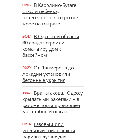
В Каролино-Бугаге
00:05
спасли ребенка,
отнесенного в открытое
море на матрасе
В Одесской области
20:47
80 солдат строили
командиру дом с
бассейном
От Ланжерона до
20:29
Аркадии установили
бетонные укрытия
Враг атаковал Одессу
19:07
крылатыми ракетами – в
районе порта произошел
масштабный пожар
Газовый или
00:14
угольный гриль: какой
вариант лучше для