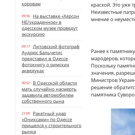
коровам
краской. Это уже 
Неизвестные патр
На выставке «Херсон
09:56
мнение о неуместн
НЕ/украденное» в
одесском музее проведут
экскурсию
Литовский фотограф
09:17
Ранее к памятнику
Аудрюс Бальчетис
мародеров, котор
представил в Одессе
фотокнигу о римских
Поскольку памятн
акведуках
значения, разреш
Министров Украин
В Одесской области
00:52
решение обратитс
мать случайно насмерть
памятника Суворо
задавила автомобилем
собственного сына
Ракетный удар
21:00
«Ониксами» по Одессе
пришелся у строительного
рынка