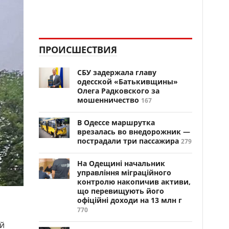
ПРОИСШЕСТВИЯ
СБУ задержала главу
одесской «Батькивщины»
Олега Радковского за
мошенничество
167
В Одессе маршрутка
врезалась во внедорожник —
пострадали три пассажира
279
На Одещині начальник
управління міграційного
контролю накопичив активи,
що перевищують його
офіційні доходи на 13 млн г
770
ой