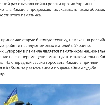
третий раз с начала войны россии против Украины.
иоты в Измаиле продолжают высказывать таким образом
ости этого памятника.
 приносили старую бытовую технику, намекая на россий
ые грабят и насилуют мирных жителей в Украине.
ик Суворову в Измаиле является памятником националь
ение на его перемещение может дать исключительно Ка
ы. На очередной сессии горсовета Измаила приняли
я в Кабмин за разъяснением по дальнейшей судьбе
ву.