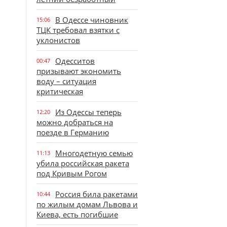
В Одессе чиновник
15:06
ТЦК требовал взятки с
уклонистов
Одесситов
00:47
призывают экономить
воду – ситуация
критическая
Из Одессы теперь
12:20
можно добраться на
поезде в Германию
Многодетную семью
11:13
убила российская ракета
под Кривым Рогом
Россия била ракетами
10:44
по жилым домам Львова и
Киева, есть погибшие