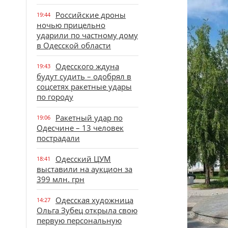
Российские дроны
19:44
ночью прицельно
ударили по частному дому
в Одесской области
Одесского ждуна
19:43
будут судить – одобрял в
соцсетях ракетные удары
по городу
Ракетный удар по
19:06
Одесчине – 13 человек
пострадали
Одесский ЦУМ
18:41
выставили на аукцион за
399 млн. грн
Одесская художница
14:27
Ольга Зубец открыла свою
первую персональную