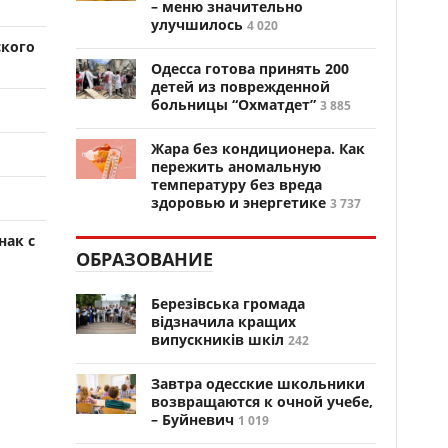
– меню значительно
улучшилось
4 020
ского
Одесса готова принять 200
детей из поврежденной
больницы “Охматдет”
3 885
Жара без кондиционера. Как
пережить аномальную
температуру без вреда
здоровью и энергетике
3 737
нак с
ОБРАЗОВАНИЕ
Березівська громада
відзначила кращих
випускників шкіл
242
Завтра одесские школьники
возвращаются к очной учебе,
– Буйневич
1 019