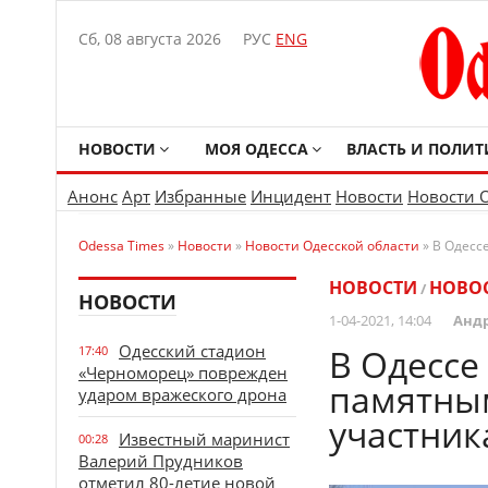
Сб, 08 августа 2026
РУС
ENG
НОВОСТИ
МОЯ ОДЕССА
ВЛАСТЬ И ПОЛИТ
Анонс
Арт
Избранные
Инцидент
Новости
Новости 
Odessa Times
»
Новости
»
Новости Одесской области
» В Одесс
НОВОСТИ
НОВОС
/
НОВОСТИ
1-04-2021, 14:04
Анд
Одесский стадион
В Одессе
17:40
«Черноморец» поврежден
памятны
ударом вражеского дрона
участник
Известный маринист
00:28
Валерий Прудников
отметил 80-летие новой