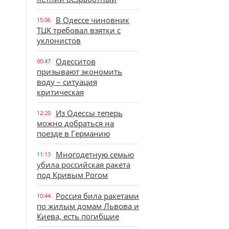
В Одессе чиновник
15:06
ТЦК требовал взятки с
уклонистов
Одесситов
00:47
призывают экономить
воду – ситуация
критическая
Из Одессы теперь
12:20
можно добраться на
поезде в Германию
Многодетную семью
11:13
убила российская ракета
под Кривым Рогом
Россия била ракетами
10:44
по жилым домам Львова и
Киева, есть погибшие