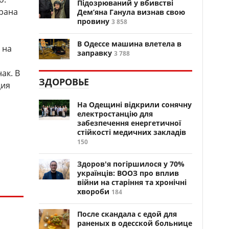
Підозрюваний у вбивстві
ерана
Дем’яна Ганула визнав свою
провину
3 858
В Одессе машина влетела в
 на
заправку
3 788
ак. В
ЗДОРОВЬЕ
ция
На Одещині відкрили сонячну
електростанцію для
забезпечення енергетичної
стійкості медичних закладів
150
Здоров'я погіршилося у 70%
українців: ВООЗ про вплив
війни на старіння та хронічні
хвороби
184
После скандала с едой для
раненых в одесской больнице