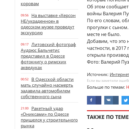
коровам
Об этом сообщает
войны Валерия Пу
На выставке «Херсон
09:56
По его словам, о
НЕ/украденное» в
одесском музее проведут
прогулки с сыном
экскурсию
месте не было.
Добавим, что это 
Литовский фотограф
09:17
частности, в 2017
Аудрюс Бальчетис
открыла производс
представил в Одессе
фотокнигу о римских
Фото: Валерий Пу
акведуках
Источник:
Интернет
В Одесской области
00:52
Если вы заметили ошибку
мать случайно насмерть
Больше по темам:
Н
задавила автомобилем
собственного сына
Ракетный удар
21:00
«Ониксами» по Одессе
ТАКЖЕ ПО ТЕМЕ
пришелся у строительного
рынка