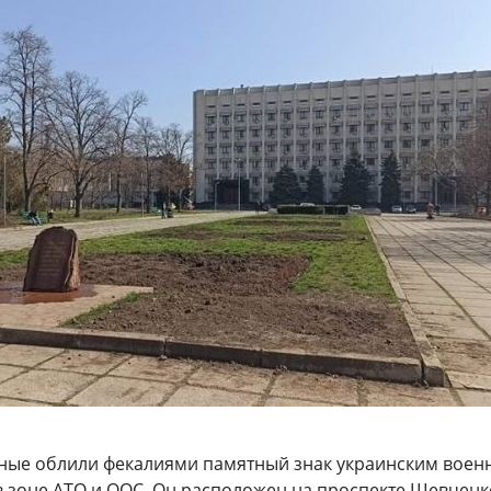
тные облили фекалиями памятный знак украинским воен
в зоне АТО и ООС. Он расположен на проспекте Шевченк