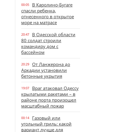
В Каролино-Бугаге
00:05
спасли ребенка,
отнесенного в открытое
море на матрасе
В Одесской области
20:47
80 солдат строили
командиру дом с
бассейном
От Ланжерона до
20:29
Аркадии установили
бетонные укрытия
Враг атаковал Одессу
19:07
крылатыми ракетами – в
районе порта произошел
масштабный пожар
Газовый или
00:14
угольный гриль: какой
вариант лучше для