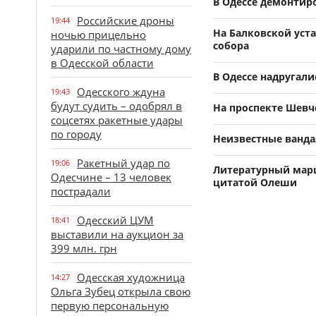
В Одессе демонтир
Российские дроны
19:44
На Балковской уст
ночью прицельно
собора
ударили по частному дому
в Одесской области
В Одессе надругали
Одесского ждуна
19:43
будут судить – одобрял в
На проспекте Шевч
соцсетях ракетные удары
по городу
Неизвестные ванда
Ракетный удар по
19:06
Литературный марш
Одесчине – 13 человек
цитатой Олеши
пострадали
Одесский ЦУМ
18:41
выставили на аукцион за
399 млн. грн
Одесская художница
14:27
Ольга Зубец открыла свою
первую персональную