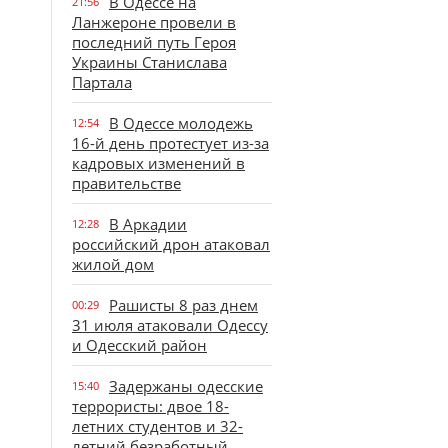
В Одессе на
21:56
Ланжероне провели в
последний путь Героя
Украины Станислава
Партала
В Одессе молодежь
12:54
16-й день протестует из-за
кадровых изменений в
правительстве
В Аркадии
12:28
российский дрон атаковал
жилой дом
Рашисты 8 раз днем
00:29
31 июля атаковали Одессу
и Одесский район
Задержаны одесские
15:40
террористы: двое 18-
летних студентов и 32-
летний безработный