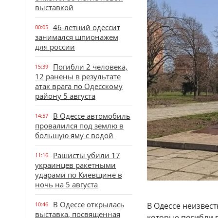
выставкой
46-летний одессит
00:05
занимался шпионажем
для россии
Погибли 2 человека,
15:39
12 ранены в результате
атак врага по Одесскому
району 5 августа
В Одессе автомобиль
14:57
провалился под землю в
большую яму с водой
Рашисты убили 17
11:16
украинцев ракетными
ударами по Киевщине в
ночь на 5 августа
В Одессе открылась
10:46
В Одессе неизвес
выставка, посвященная
которые погибли 