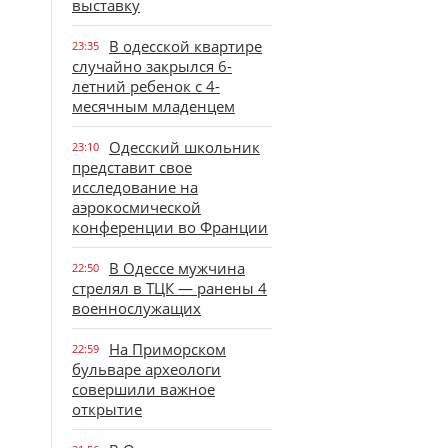
выставку
В одесской квартире
23:35
случайно закрылся 6-
летний ребенок с 4-
месячным младенцем
Одесский школьник
23:10
представит свое
исследование на
аэрокосмической
конференции во Франции
В Одессе мужчина
22:50
стрелял в ТЦК — ранены 4
военнослужащих
На Приморском
22:59
бульваре археологи
совершили важное
открытие