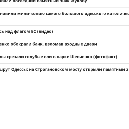
овали последний памятный знак Жукову
ановили мини-копию самого большого одесского католиче
сь над флагом ЕС (видео)
енко обокрали банк, взломав входные двери
лы срезали голубые ели в парке Шевченко (фотофакт)
рут Одессы: на Строгановском мосту открыли памятный з