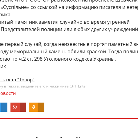
 «Суспільне» со ссылкой на информацию писателя и вет
зика.
блитый памятник заметил случайно во время утренней
. Представителей полиции или любых других учреждений
не первый случай, когда неизвестные портят памятный зн
 году мемориальный камень облили краской. Тогда поли
тво по ч.2 ст. 298 Уголовного кодекса Украины.
зик
-газета "Топор"
 в тексте, выделите его и нажимите Ctrl+Enter
овости