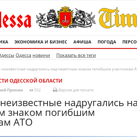
ИКА
ЭКОНОМИКА И БИЗНЕС
АФИША
ПОГОДА
ПЕРС
Одессы
Одесса
новини
Показать все теги
е неизвестные надругались над памятным знаком погибшим участникам 
ТИ ОДЕССКОЙ ОБЛАСТИ
рей Пронин
552
Версия для печати
 неизвестные надругались н
м знаком погибшим
ам АТО