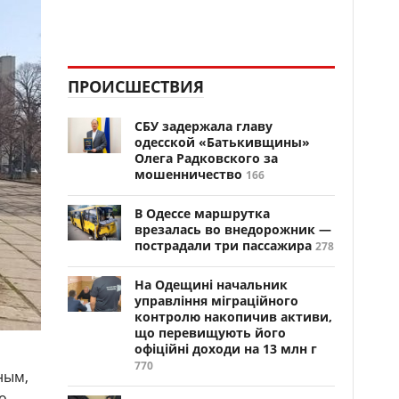
ПРОИСШЕСТВИЯ
СБУ задержала главу
одесской «Батькивщины»
Олега Радковского за
мошенничество
166
В Одессе маршрутка
врезалась во внедорожник —
пострадали три пассажира
278
На Одещині начальник
управління міграційного
контролю накопичив активи,
що перевищують його
офіційні доходи на 13 млн г
770
ным,
о.