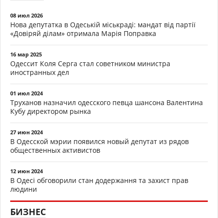
08 июл 2026
Нова депутатка в Одеській міськраді: мандат від партії
«Довіряй ділам» отримала Марія Поправка
16 мар 2025
Одессит Коля Серга стал советником министра
иностранных дел
01 июл 2024
Труханов назначил одесского певца шансона Валентина
Кубу директором рынка
27 июн 2024
В Одесской мэрии появился новый депутат из рядов
общественных активистов
12 июн 2024
В Одесі обговорили стан додержання та захист прав
людини
БИЗНЕС