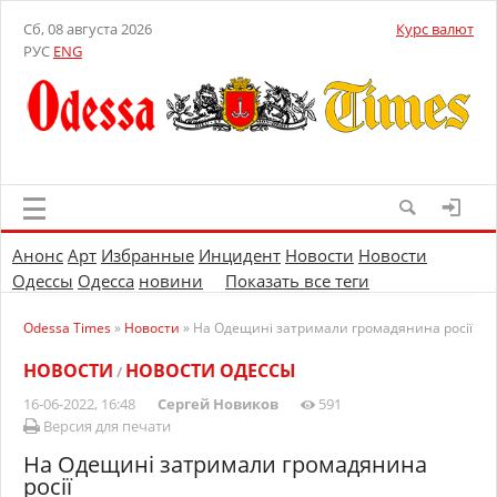
Сб, 08 августа 2026
Курс валют
РУС
ENG
Анонс
Арт
Избранные
Инцидент
Новости
Новости
Одессы
Одесса
новини
Показать все теги
Odessa Times
»
Новости
» На Одещині затримали громадянина росії
НОВОСТИ
НОВОСТИ ОДЕССЫ
/
16-06-2022, 16:48
Сергей Новиков
591
Версия для печати
На Одещині затримали громадянина
росії