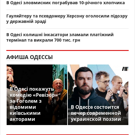
В Одесі зловмисник пограбував 10-річного хлопчика
Гауляйтеру та псевдомеру Херсону оголосили підозру
у державній зраді
В Одесі колишні інкасатори зламали платіжний
термінал та викрали 700 тис. грн
АФИША ОДЕССЫ
В Одесі покажуть
комедію «Ревізор»
за Гоголем з
відомими
В Одессе состоится
київськими
вечер современной
акторами
украинской поэзии