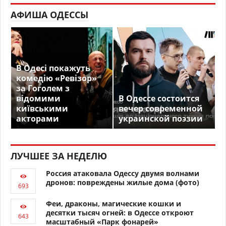
АФИША ОДЕССЫ
В Одесі покажуть
комедію «Ревізор»
за Гоголем з
відомими
В Одессе состоится
київськими
вечер современной
акторами
украинской поэзии
ЛУЧШЕЕ ЗА НЕДЕЛЮ
Россия атаковала Одессу двумя волнами
дронов: повреждены жилые дома (фото)
Феи, драконы, магические кошки и
десятки тысяч огней: в Одессе откроют
масштабный «Парк фонарей»