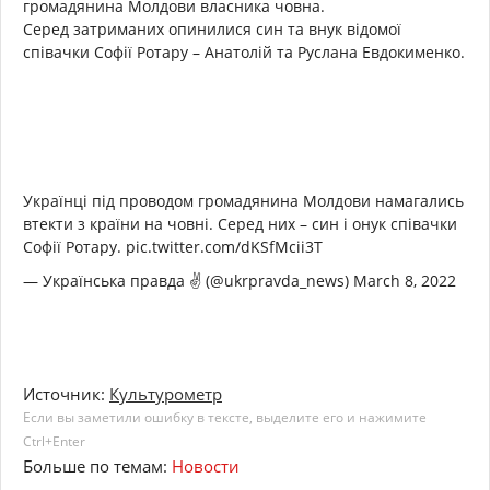
громадянина Молдови власника човна.
Серед затриманих опинилися син та внук відомої
співачки Софії Ротару – Анатолій та Руслана Евдокименко.
Українці під проводом громадянина Молдови намагались
втекти з країни на човні. Серед них – син і онук співачки
Софії Ротару. pic.twitter.com/dKSfMcii3T
— Українська правда ✌️ (@ukrpravda_news) March 8, 2022
Источник:
Культурометр
Если вы заметили ошибку в тексте, выделите его и нажимите
Ctrl+Enter
Больше по темам:
Новости