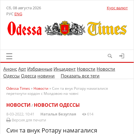
Сб, 08 августа 2026
Курс валют
РУС
ENG
Анонс
Арт
Избранные
Инцидент
Новости
Новости
Одессы
Одесса
новини
Показать все теги
Odessa Times
»
Новости
» Син та внук Ротару намагалися
переткнути кордон с Молдовою на човні
НОВОСТИ
НОВОСТИ ОДЕССЫ
/
8-03-2022, 10:41
Наталья Безуглая
614
Версия для печати
Син та внук Ротару намагалися