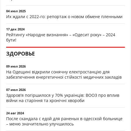
04 июл 2025
Их ждали с 2022-го: репортаж о новом обмене пленными
17 дек 2024
Рейтингу «Народне визнання» – «Одесит року» – 2024
бути!
ЗДОРОВЬЕ
09 июл 2026
На Одещині відкрили сонячну електростанцію для
забезпечення енергетичної стійкості медичних закладів
07 июл 2026
Здоров'я погіршилося у 70% українців: ВООЗ про вплив
війни на старіння та хронічні хвороби
24 авг 2024
После скандала с едой для раненых в одесской больнице
– меню значительно улучшилось