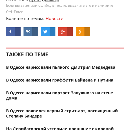
Если вы заметили ошибку в тексте, выделите его и нажимите
Ctrl+Enter
Больше по темам:
Новости
ТАКЖЕ ПО ТЕМЕ
В Одессе нарисовали пьяного Дмитрия Медведева
В Одессе нарисовали граффити Байдена и Путина
В Одессе нарисовали портрет Залужного на стене
дома
В Одессе появился первый стрит-арт, посвященный
Степану Бандере
На Дерибасовской устроили прощание с коровой