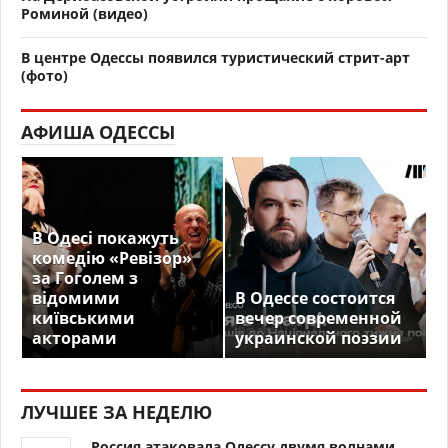
Роминой (видео)
В центре Одессы появился туристический стрит-арт
(фото)
АФИША ОДЕССЫ
В Одесі покажуть
комедію «Ревізор»
за Гоголем з
відомими
В Одессе состоится
київськими
вечер современной
акторами
украинской поэзии
ЛУЧШЕЕ ЗА НЕДЕЛЮ
Россия атаковала Одессу двумя волнами