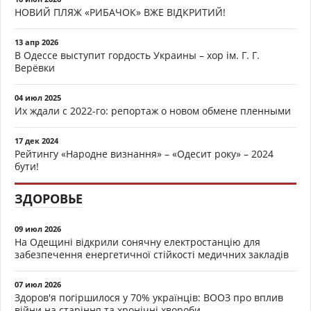
НОВИЙ ПЛЯЖ «РИБАЧОК» ВЖЕ ВІДКРИТИЙ!
13 апр 2026
В Одессе выступит гордость Украины – хор ім. Г. Г.
Верёвки
04 июл 2025
Их ждали с 2022-го: репортаж о новом обмене пленными
17 дек 2024
Рейтингу «Народне визнання» – «Одесит року» – 2024
бути!
ЗДОРОВЬЕ
09 июл 2026
На Одещині відкрили сонячну електростанцію для
забезпечення енергетичної стійкості медичних закладів
07 июл 2026
Здоров'я погіршилося у 70% українців: ВООЗ про вплив
війни на старіння та хронічні хвороби