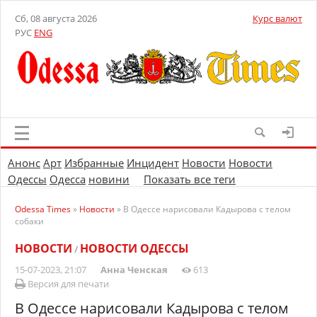
Сб, 08 августа 2026
Курс валют
РУС
ENG
Анонс
Арт
Избранные
Инцидент
Новости
Новости
Одессы
Одесса
новини
Показать все теги
Odessa Times
»
Новости
» В Одессе нарисовали Кадырова с телом
собаки
НОВОСТИ
НОВОСТИ ОДЕССЫ
/
15-07-2023, 21:07
Анна Ченская
613
Версия для печати
В Одессе нарисовали Кадырова с телом