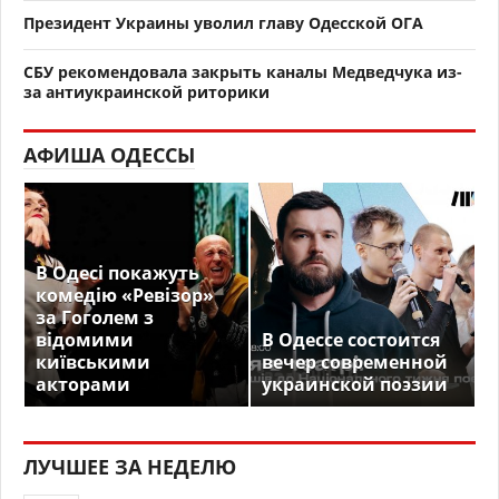
Президент Украины уволил главу Одесской ОГА
СБУ рекомендовала закрыть каналы Медведчука из-
за антиукраинской риторики
АФИША ОДЕССЫ
В Одесі покажуть
комедію «Ревізор»
за Гоголем з
відомими
В Одессе состоится
київськими
вечер современной
акторами
украинской поэзии
ЛУЧШЕЕ ЗА НЕДЕЛЮ