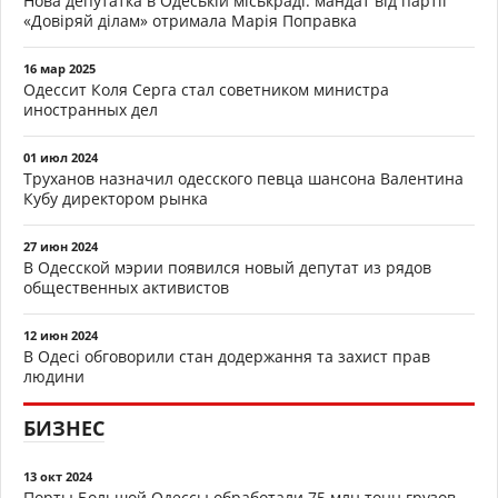
Нова депутатка в Одеській міськраді: мандат від партії
«Довіряй ділам» отримала Марія Поправка
16 мар 2025
Одессит Коля Серга стал советником министра
иностранных дел
01 июл 2024
Труханов назначил одесского певца шансона Валентина
Кубу директором рынка
27 июн 2024
В Одесской мэрии появился новый депутат из рядов
общественных активистов
12 июн 2024
В Одесі обговорили стан додержання та захист прав
людини
БИЗНЕС
13 окт 2024
Порты Большой Одессы обработали 75 млн тонн грузов