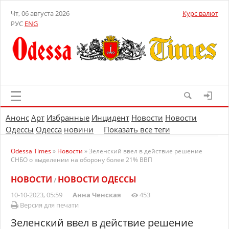
Чт, 06 августа 2026
Курс валют
РУС
ENG
Анонс
Арт
Избранные
Инцидент
Новости
Новости
Одессы
Одесса
новини
Показать все теги
Odessa Times
»
Новости
» Зеленский ввел в действие решение
СНБО о выделении на оборону более 21% ВВП
НОВОСТИ
НОВОСТИ ОДЕССЫ
/
10-10-2023, 05:59
Анна Ченская
453
Версия для печати
Зеленский ввел в действие решение